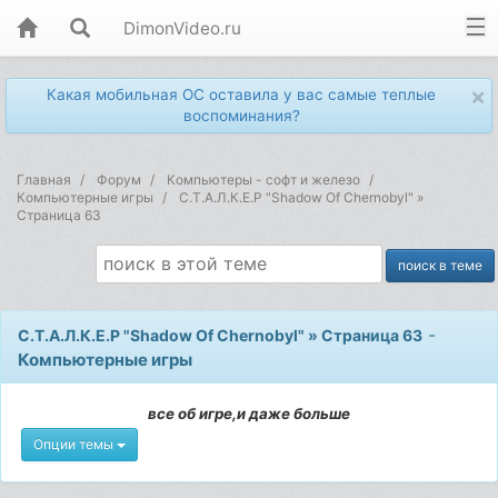
DimonVideo.ru
×
Какая мобильная ОС оставила у вас самые теплые
воспоминания?
Главная
Форум
Компьютеры - софт и железо
Компьютерные игры
С.Т.А.Л.К.Е.Р "Shadow Of Chernobyl" »
Страница 63
-
С.Т.А.Л.К.Е.Р "Shadow Of Chernobyl" » Страница 63
Компьютерные игры
все об игре,и даже больше
Опции темы