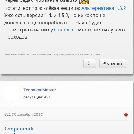
через редактирование
User.ltx
Кстати, вот то ж клёвая вещица:
Альтернатива 1.3.2
Уже есть версии 1.4. и 1.5.2, но их как то не
довелось ещё попробовать... Надо будет
посмотреть на них у
Старого
... много всяких у него
проходов.
---
Умные люди найдут о чем поговорить... в прочем, им и помолчать есть о чем.
ответить
1
TechnicalMaster
репутация:
431
622
30 декабря 2023
Conponendi
,