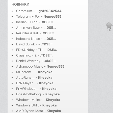
НОВИНКИ
Chromium...
-
gr429842534
Telegram + Por
-
Nemec555
Iberian - Hidd
-
.::DSE::.
Armin van Buur
-
.::DSE::.
ReOrder & Kali
-
.::DSE::.
Indecent Noise
-
.::DSE::.
David Surok -
-
.::DSE::.
ED-SUNday - Ti
-
.::DSE::.
Claas Inc. - Z
-
.::DSE::.
Daniel Wanrooy
-
.::DSE::.
Ashampoo Music
-
Nemec555
MITorrent...
-
Kheyoka
AutoRuns...
-
Kheyoka
BZR Player...
-
Kheyoka
PrivWindoze...
-
Kheyoka
DoesNotBelong.
-
Kheyoka
Windows Mainte
-
Kheyoka
Windows Utilit
-
Kheyoka
AMD Ryzen Mast
-
Kheyoka