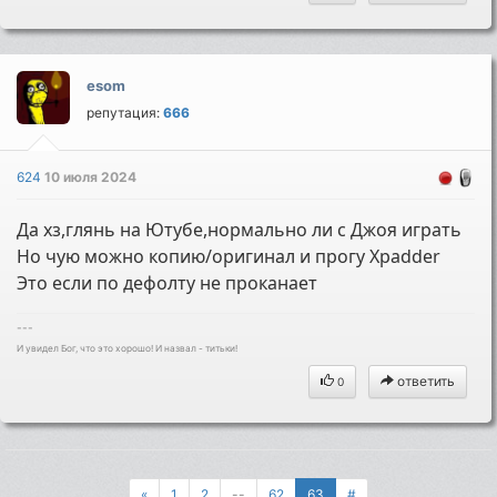
esom
репутация:
666
624
10 июля 2024
Да хз,глянь на Ютубе,нормально ли с Джоя играть
Но чую можно копию/оригинал и прогу Xpadder
Это если по дефолту не проканает
---
И увидел Бог, что это хорошо! И назвал - титьки!
ответить
0
«
1
2
--
62
63
#