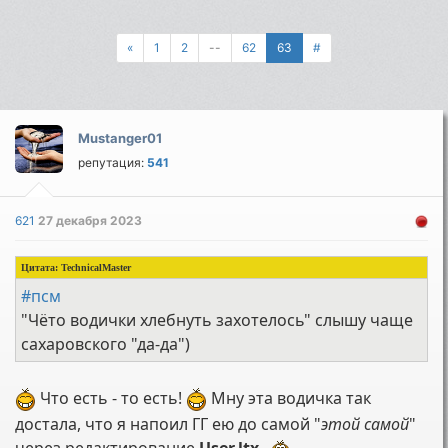
«
1
2
--
62
63
#
Mustanger01
репутация:
541
621
27 декабря 2023
Цитата:
TechnicalMaster
#псм
"Чёто водички хлебнуть захотелось" слышу чаще
сахаровского "да-да")
Что есть - то есть!
Мну эта водичка так
достала, что я напоил ГГ ею до самой "
этой самой
"