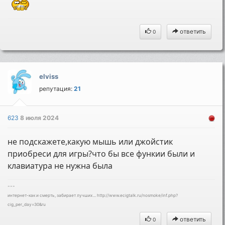
ответить
0
elviss
репутация:
21
623
8 июля 2024
не подскажете,какую мышь или джойстик
приобреси для игры?что бы все функии были и
клавиатура не нужна была
---
интернет-как и смерть, забирает лучших... http://www.ecigtalk.ru/nosmoke/inf.php?
cig_per_day=30&ru
ответить
0