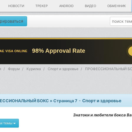
НОВОСТИ
ТРЕКЕР
ANDROID
ВИДЕО
ОБМЕННИК
рироваться
я
Форум
Kурилка
Спорт и здоровье
ПРОФЕССИОНАЛЬНЫЙ БОК
-
Спорт и здоровье
ЕССИОНАЛЬНЫЙ БОКС » Страница 7
Знатоки и любители бокса В
ии темы