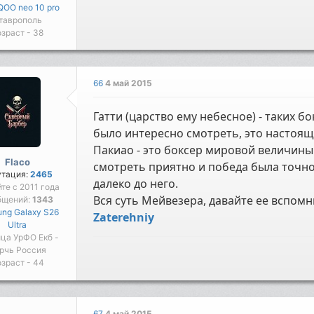
IQOO neo 10 pro
таврополь
зраст - 38
66
4 май 2015
Гатти (царство ему небесное) - таких б
было интересно смотреть, это настоящи
Пакиао - это боксер мировой величины
Flaco
смотреть приятно и победа была точно 
утация:
2465
далеко до него.
йте с 2011 года
Вся суть Мейвезера, давайте ее вспом
бщений:
1343
ng Galaxy S26
Zaterehniy
Ultra
ца УрФО Екб -
рчь Россия
зраст - 44
67
4 май 2015