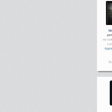
M
ре
на са
со
Apple
Во