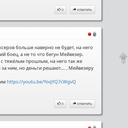
ответить
0
оксеров больше наверно не будет, на него
й боец, а не то что бегун Мейвезер.
 с тяжёлым прошлым, на него так же
за ним, но деньги решают.... , Мейвезеру
ним
https://youtu.be/YoqYQ7cWgvQ
ответить
0