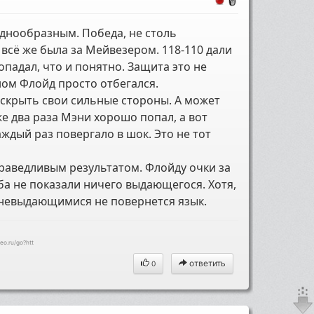
однообразным. Победа, не столь
 всё же была за Мейвезером. 118-110 дали
опадал, что и понятно. Защита это не
ном Флойд просто отбегался.
раскрыть свои сильные стороны. А может
же два раза Мэни хорошо попал, а вот
ждый раз повергало в шок. Это не тот
праведливым результатом. Флойду очки за
ба не показали ничего выдающегося. Хотя,
 невыдающимися не повернется язык.
eo.ru/go?htt
ответить
0