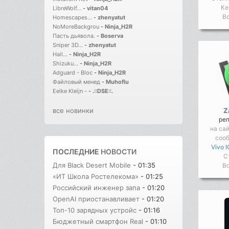
Ке
LibreWolf...
-
vitan04
Во
Homescapes...
-
zhenyatut
NoMoreBackgrou
-
Ninja_H2R
Пасть дьявола.
-
Boserva
Sniper 3D...
-
zhenyatut
Hail...
-
Ninja_H2R
Shizuku...
-
Ninja_H2R
Adguard - Bloc
-
Ninja_H2R
Файловый менед
-
Muhoflu
Eelke Kleijn -
-
.::DSE::.
Z
все новинки
ре
на са
соо
Vivo 
ПОСЛЕДНИЕ
НОВОСТИ
С
Для Black Desert Mobile
- 01:35
Во
«ИТ Школа Ростелекома»
- 01:25
Российский инженер запа
- 01:20
OpenAI приостанавливает
- 01:20
Топ-10 зарядных устройс
- 01:16
Бюджетный смартфон Real
- 01:10