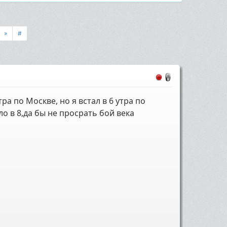
»
#
тра по Москве, но я встал в 6 утра по
о в 8,да бы не просрать бой века