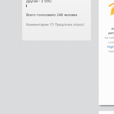
Другая - 2 (0%)
Всего голосовало 248 человек
Комментарии (7)
Предложи опрос!
n
реп
на са
соо
High
Ниж