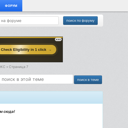
ФОРУМ
С » Страница 7
ам сюда!