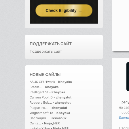
ПОДДЕРЖАТЬ САЙТ
Поддержать сайт
НОВЫЕ ФАЙЛЫ
ASUS GPUTweak
-
Kheyoka
Steam...
-
Kheyoka
Intelligent St
-
Kheyoka
Carrom Pool: D
-
zhenyatut
реп
Robbery Bob...
-
zhenyatut
на са
Plague Inc....
-
zhenyatut
соо
Wagnardsoft To
-
Kheyoka
Samsu
Эволюция...
-
iksman82
Canta...
-
Ninja_H2R
Столи
InstallerX Rev
-
Ninja_H2R