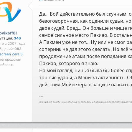
Да... Бой действительно был скучным, 
безоговорочная, как оценили судьи, но
двое судей. Бред... Он больше и чище п
ovikoff81
самое сильное место Пакиао. В осталь
утация:
346
А Пакмен уже не тот... Ну или не смог 
йте с 2007 года
соперник не дал этого сделать. Но всё 
бщений:
983
screen Zera S
продолжение атаки после попадания ка
егородская
Пакиао, которого я знаю.
область
На мой взгляд, ничья была бы более с
точные удары, а Мэни за активность. О
действия Мейвезера в защите назвать
---
Знания, не рожденные опытом, бесплодны и полны ошибок ! https://dimonvid