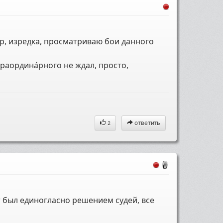
ор, изредка, просматриваю бои данного
траордина́рного не ждал, просто,
ответить
2
т был единогласно решением судей, все