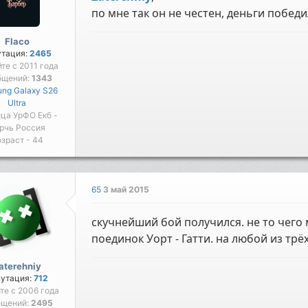
по мне так он не честен, деньги победи
Flaco
утация:
2465
йте с 2011 года
бщений:
1343
ng Galaxy S26
Ultra
ца УрФО Екб -
рчь Россия
зраст - 44
65
3 май 2015
скучнейший бой получился. не то чего 
поединок Уорт - Гатти. на любой из трёх 
aterehniy
путация:
712
йте с 2006 года
бщений:
2495