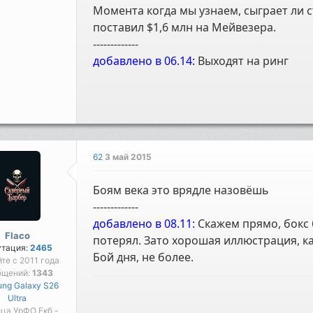
Момента когда мы узнаем, сыграет ли с
поставил $1,6 млн на Мейвезера.
-------------
добавлено в 06.14:
Выходят на ринг
62
3 май 2015
Боям века это врядле назовёшь
-------------
добавлено в 08.11:
Скажем прямо, бокс 
Flaco
потерял. Зато хорошая иллюстрация, ка
утация:
2465
Бой дня, не более.
йте с 2011 года
бщений:
1343
ng Galaxy S26
Ultra
ца УрФО Екб -