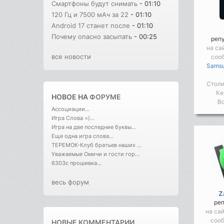
Смартфоны будут снимать
- 01:10
120 Гц и 7500 мАч за 22
- 01:10
Android 17 станет после
- 01:10
Почему опасно засыпать
- 00:25
реп
на са
все новости
соо
Samsu
Столи
Ке
НОВОЕ НА
ФОРУМЕ
Во
Ассоциации...
Игра Слова =)...
Игра на две последние буквы...
Еще одна игра слова...
ТЕРЕМОК-Клуб братьев наших ...
Уважаемые Омичи и гости гор...
6303с прошивка...
весь форум
Z
ре
на са
соо
НОВЫЕ КОММЕНТАРИИ