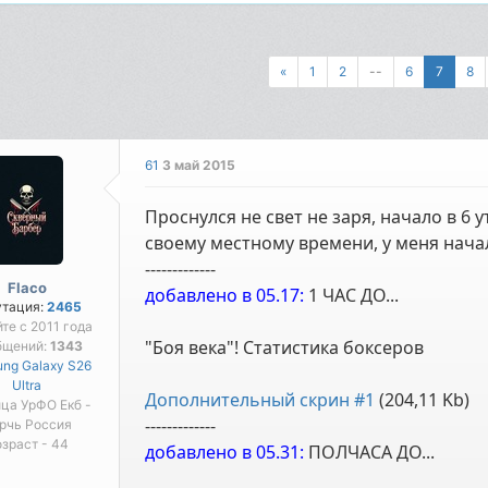
«
1
2
--
6
7
8
61
3 май 2015
Проснулся не свет не заря, начало в 6 у
своему местному времени, у меня начал
-------------
Flaco
добавлено в 05.17:
1 ЧАС ДО...
утация:
2465
йте с 2011 года
"Боя века"! Статистика боксеров
бщений:
1343
ng Galaxy S26
Ultra
Дополнительный скрин #1
(204,11 Kb)
ца УрФО Екб -
-------------
рчь Россия
зраст - 44
добавлено в 05.31:
ПОЛЧАСА ДО...