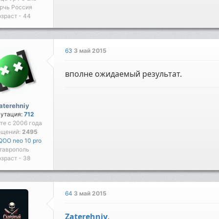
рчь Россия
зраст - 44
63
3 май 2015
вполне ожидаемый результат.
aterehniy
путация:
712
йте с 2006 года
бщений:
2495
IQOO neo 10 pro
таврополь
зраст - 38
64
3 май 2015
Zaterehniy
,