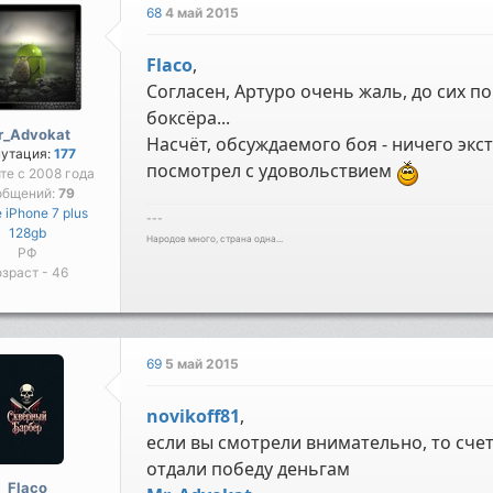
68
4 май 2015
Flaco
,
Согласен, Артуро очень жаль, до сих п
боксёра...
r_Advokat
Насчёт, обсуждаемого боя - ничего экс
путация:
177
посмотрел с удовольствием
йте с 2008 года
общений:
79
 iPhone 7 plus
---
128gb
Народов много, страна одна...
РФ
зраст - 46
69
5 май 2015
novikoff81
,
если вы смотрели внимательно, то сче
отдали победу деньгам
Flaco