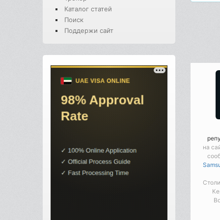
Каталог статей
Поиск
Поддержи сайт
реп
на са
соо
Samsu
Столи
Ке
Во