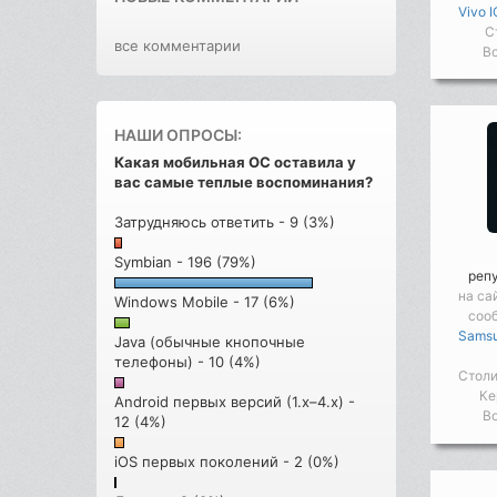
Vivo 
С
все комментарии
Во
НАШИ ОПРОСЫ:
Какая мобильная ОС оставила у
вас самые теплые воспоминания?
Затрудняюсь ответить - 9 (3%)
Symbian - 196 (79%)
реп
на са
Windows Mobile - 17 (6%)
соо
Samsu
Java (обычные кнопочные
телефоны) - 10 (4%)
Столи
Ке
Android первых версий (1.x–4.x) -
Во
12 (4%)
iOS первых поколений - 2 (0%)