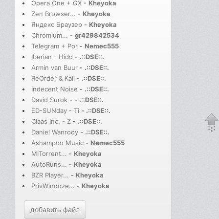
Opera One + GX
-
Kheyoka
Zen Browser...
-
Kheyoka
Яндекс Браузер
-
Kheyoka
Chromium...
-
gr429842534
Telegram + Por
-
Nemec555
Iberian - Hidd
-
.::DSE::.
Armin van Buur
-
.::DSE::.
ReOrder & Kali
-
.::DSE::.
Indecent Noise
-
.::DSE::.
David Surok -
-
.::DSE::.
ED-SUNday - Ti
-
.::DSE::.
Claas Inc. - Z
-
.::DSE::.
Daniel Wanrooy
-
.::DSE::.
Ashampoo Music
-
Nemec555
MITorrent...
-
Kheyoka
AutoRuns...
-
Kheyoka
BZR Player...
-
Kheyoka
PrivWindoze...
-
Kheyoka
добавить файл