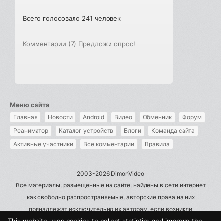
Всего голосовало 241 человек
Комментарии (7)
Предложи опрос!
Меню сайта
Главная
Новости
Android
Видео
Обменник
Форум
Реаниматор
Каталог устройств
Блоги
Команда сайта
Активные участники
Все комментарии
Правила
2003-2026 DimonVideo
Все материалы, размещенные на сайте, найдены в сети интернет
как свободно распространяемые, авторские права на них
принадлежат исключительно их авторам, если возникли
This website uses cookies to collect statistics and improve the
претензии - пишите на admin@dimonvideo.ru