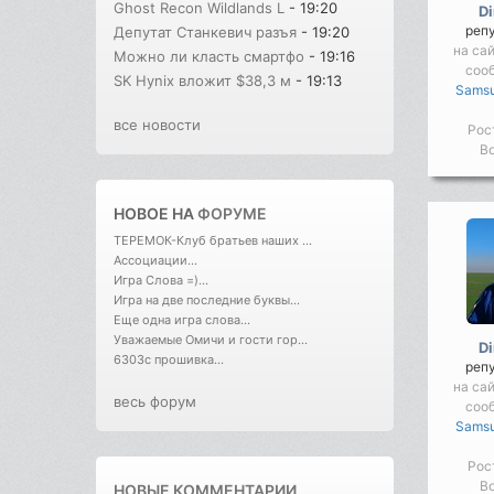
Ghost Recon Wildlands L
- 19:20
D
реп
Депутат Станкевич разъя
- 19:20
на сай
Можно ли класть смартфо
- 19:16
соо
SK Hynix вложит $38,3 м
- 19:13
Samsu
все новости
Рос
Во
НОВОЕ НА
ФОРУМЕ
ТЕРЕМОК-Клуб братьев наших ...
Ассоциации...
Игра Слова =)...
Игра на две последние буквы...
Еще одна игра слова...
Уважаемые Омичи и гости гор...
D
6303с прошивка...
реп
на сай
весь форум
соо
Samsu
Рос
Во
НОВЫЕ КОММЕНТАРИИ