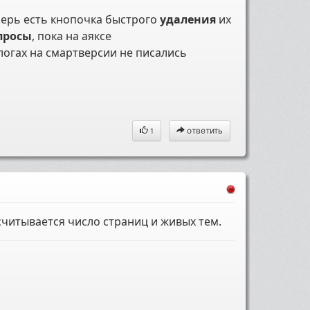
еперь есть кнопочка быстрого
удаления
их
просы
, пока на аяксе
блогах на смартверсии не писались
ответить
1
считывается число страниц и живых тем.