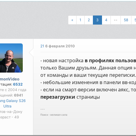
«
1
2
3
4
--
58
21
6 февраля 2010
- новая настройка
в профилях пользо
только Вашим друзьям. Данная опция н
от команды и ваши текущие переписки.
imonVideo
- небольшие изменения в панели вв-ко
утация:
6532
- если на смарт-версии включен аякс, 
те с 2004 года
бщений:
6941
перезагрузки
страницы
ng Galaxy S26
Ultra
---
тов-на-Дону
Поиск - великая сила
зраст - 49