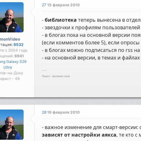
27
15 февраля 2010
-
библиотека
теперь вынесена в отдел
- звездочки к профилям пользователе
- в блогах пока на основной версии п
imonVideo
(если комментов более 5), если опросы
утация:
6532
- в блогах можно подписаться по rss н
те с 2004 года
бщений:
6941
- на основной версии, в темах и файла
ng Galaxy S26
Ultra
---
тов-на-Дону
Поиск - великая сила
зраст - 49
28
16 февраля 2010
- важное изменение для смарт-версии:
зависят от настройки аякса
, те кто 