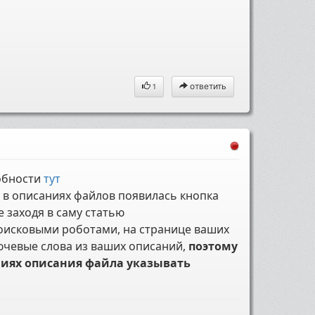
ответить
1
обности
тут
ей в описаниях файлов появилась кнопка
е заходя в саму статью
поисковыми роботами, на странице ваших
ючевые слова из ваших описаний,
поэтому
ниях описания файла указывать