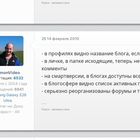
Поиск - великая сила
26
14 февраля 2010
- в профилях видно название блога, есл
- в личке, в папке исходящие, теперь н
комменты
imonVideo
- на смартверсии, в блогах доступны в
утация:
6532
- в блогосфере видно список активных
те с 2004 года
бщений:
6941
- серьезно реорганизованы форумы и т
ng Galaxy S26
Ultra
---
тов-на-Дону
Поиск - великая сила
зраст - 49