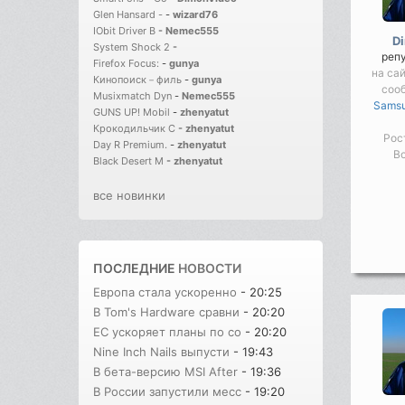
Glen Hansard -
-
wizard76
IObit Driver B
-
Nemec555
D
System Shock 2
-
реп
Firefox Focus:
-
gunya
на сай
Кинопоиск－филь
-
gunya
соо
Musixmatch Dyn
-
Nemec555
Samsu
GUNS UP! Mobil
-
zhenyatut
Крокодильчик С
-
zhenyatut
Рос
Day R Premium.
-
zhenyatut
Во
Black Desert M
-
zhenyatut
все новинки
ПОСЛЕДНИЕ
НОВОСТИ
Европа стала ускоренно
- 20:25
В Tom's Hardware сравни
- 20:20
ЕС ускоряет планы по со
- 20:20
Nine Inch Nails выпусти
- 19:43
В бета-версию MSI After
- 19:36
В России запустили месс
- 19:20