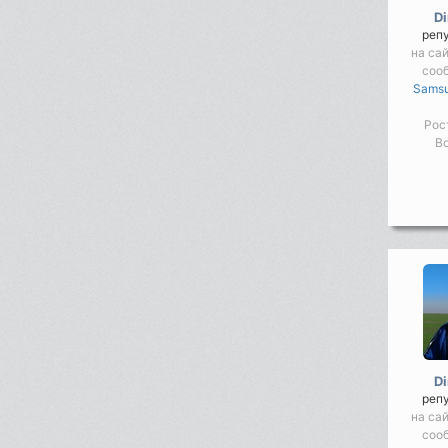
D
реп
на сай
соо
Samsu
Рос
Во
D
реп
на сай
соо