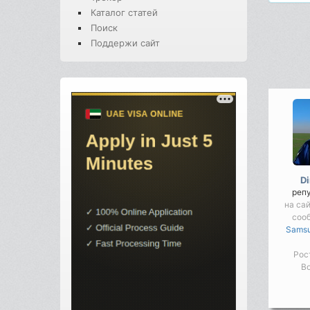
Каталог статей
Поиск
Поддержи сайт
D
реп
на сай
соо
Samsu
Рос
Во