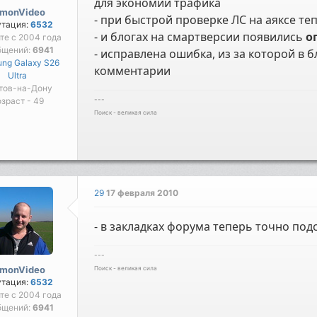
для экономии трафика
imonVideo
- при быстрой проверке ЛС на аяксе т
утация:
6532
- и блогах на смартверсии появились
о
те с 2004 года
бщений:
6941
- исправлена ошибка, из за которой в 
ng Galaxy S26
комментарии
Ultra
тов-на-Дону
---
зраст - 49
Поиск - великая сила
29
17 февраля 2010
- в закладках форума теперь точно под
---
imonVideo
Поиск - великая сила
утация:
6532
те с 2004 года
бщений:
6941