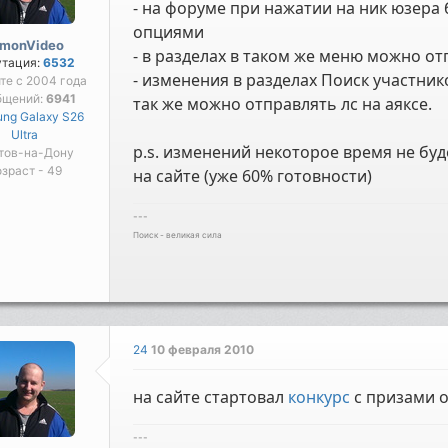
- на форуме при нажатии на ник юзера
опциями
imonVideo
- в разделах в таком же меню можно от
утация:
6532
- изменения в разделах Поиск участник
те с 2004 года
бщений:
6941
так же можно отправлять лс на аяксе.
ng Galaxy S26
Ultra
p.s. изменений некоторое время не буд
тов-на-Дону
зраст - 49
на сайте (уже 60% готовности)
---
Поиск - великая сила
24
10 февраля 2010
на сайте стартовал
конкурс
с призами 
---