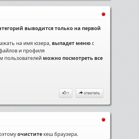
атегорий выводится только на первой
 нажать на имя юзера,
выпадет меню
с
файлов и профиля
ом пользователей
можно посмотреть все
ответить
1
поэтому
очистите
кеш браузера.