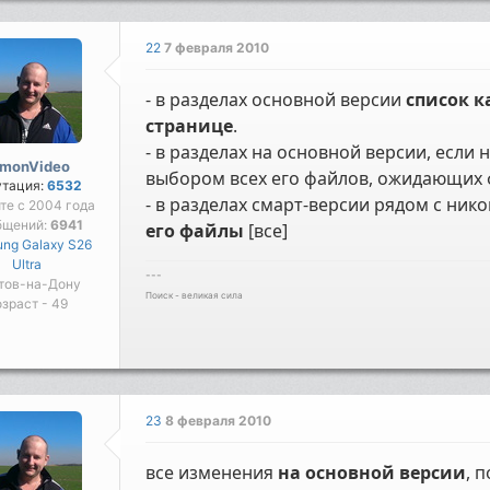
22
7 февраля 2010
- в разделах основной версии
список к
странице
.
- в разделах на основной версии, если
imonVideo
выбором всех его файлов, ожидающих 
утация:
6532
- в разделах смарт-версии рядом с ник
те с 2004 года
бщений:
6941
его файлы
[все]
ng Galaxy S26
Ultra
---
тов-на-Дону
Поиск - великая сила
зраст - 49
23
8 февраля 2010
все изменения
на основной версии
, 