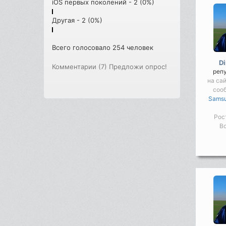
iOS первых поколений - 2 (0%)
Другая - 2 (0%)
Всего голосовало 254 человек
D
Комментарии (7)
Предложи опрос!
реп
на сай
соо
Samsu
Рос
Во