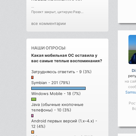
...
Проект закрыт, цитирую:Разр...
все комментарии
НАШИ ОПРОСЫ:
Какая мобильная ОС оставила у
вас самые теплые воспоминания?
D
Затрудняюсь ответить - 9 (3%)
реп
на сай
Symbian - 201 (79%)
соо
Samsu
Windows Mobile - 18 (7%)
Рос
Java (обычные кнопочные
Во
телефоны) - 10 (3%)
Android первых версий (1.x–4.x) -
12 (4%)