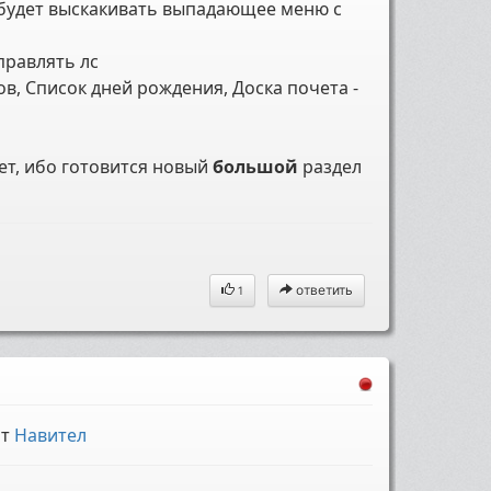
 будет выскакивать выпадающее меню с
правлять лс
ов, Список дней рождения, Доска почета -
ет, ибо готовится новый
большой
раздел
ответить
1
от
Навител