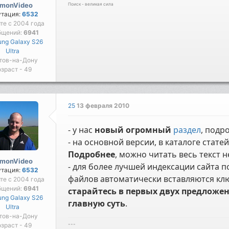
imonVideo
Поиск - великая сила
утация:
6532
те с 2004 года
бщений:
6941
ng Galaxy S26
Ultra
тов-на-Дону
зраст - 49
25
13 февраля 2010
- у нас
новый огромный
раздел
, подр
- на основной версии, в каталоге стат
Подробнее
, можно читать весь текст н
imonVideo
- для более лучшей индексации сайта 
утация:
6532
файлов автоматически вставляются кл
те с 2004 года
бщений:
6941
старайтесь в первых двух предложе
ng Galaxy S26
главную суть
.
Ultra
тов-на-Дону
---
зраст - 49