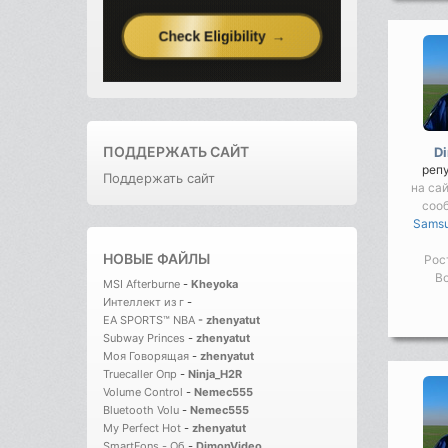
ПОДДЕРЖАТЬ САЙТ
D
реп
Поддержать сайт
на сай
соо
Samsu
НОВЫЕ ФАЙЛЫ
Рос
Во
MSI Afterburne
-
Kheyoka
Интеллект из г
-
EA SPORTS™ NBA
-
zhenyatut
Subway Princes
-
zhenyatut
Моя Говорящая
-
zhenyatut
Truecaller Опр
-
Ninja_H2R
Volume Control
-
Nemec555
Bluetooth Volu
-
Nemec555
My Perfect Hot
-
zhenyatut
SmartFons - Об
-
DimonVideo