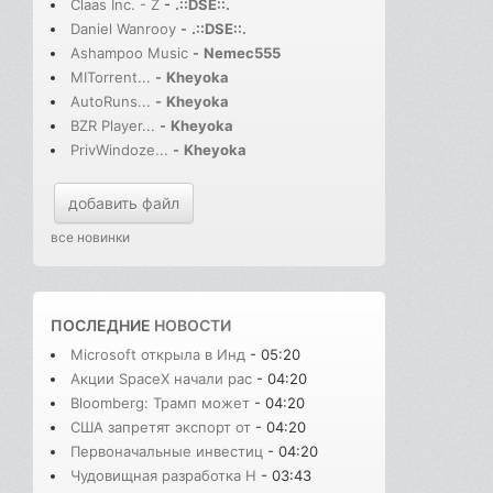
Claas Inc. - Z
-
.::DSE::.
Daniel Wanrooy
-
.::DSE::.
Ashampoo Music
-
Nemec555
MITorrent...
-
Kheyoka
AutoRuns...
-
Kheyoka
BZR Player...
-
Kheyoka
PrivWindoze...
-
Kheyoka
добавить файл
все новинки
ПОСЛЕДНИЕ
НОВОСТИ
Microsoft открыла в Инд
- 05:20
Акции SpaceX начали рас
- 04:20
Bloomberg: Трамп может
- 04:20
США запретят экспорт от
- 04:20
Первоначальные инвестиц
- 04:20
Чудовищная разработка H
- 03:43