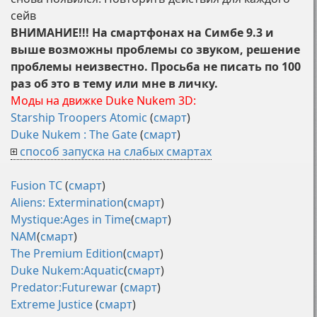
сейв
ВНИМАНИЕ!!! На смартфонах на Симбе 9.3 и
выше возможны проблемы со звуком, решение
проблемы неизвестно. Просьба не писать по 100
раз об это в тему или мне в личку.
Моды на движке Duke Nukem 3D:
Starship Troopers Atomic
(
смарт
)
Duke Nukem : The Gate
(
смарт
)
способ запуска на слабых смартах
Fusion TC
(
смарт
)
Aliens: Extermination
(
смарт
)
Mystique:Ages in Time
(
смарт
)
NAM
(
смарт
)
The Premium Edition
(
смарт
)
Duke Nukem:Aquatic
(
смарт
)
Predator:Futurewar
(
смарт
)
Extreme Justice
(
смарт
)