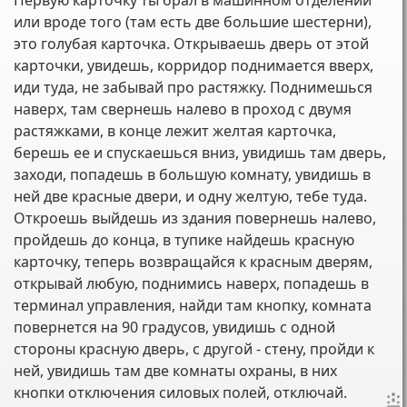
Первую карточку ты брал в машинном отделении
или вроде того (там есть две большие шестерни),
это голубая карточка. Открываешь дверь от этой
карточки, увидешь, корридор поднимается вверх,
иди туда, не забывай про растяжку. Поднимешься
наверх, там свернешь налево в проход с двумя
растяжками, в конце лежит желтая карточка,
берешь ее и спускаешься вниз, увидишь там дверь,
заходи, попадешь в большую комнату, увидишь в
ней две красные двери, и одну желтую, тебе туда.
Откроешь выйдешь из здания повернешь налево,
пройдешь до конца, в тупике найдешь красную
карточку, теперь возвращайся к красным дверям,
открывай любую, поднимись наверх, попадешь в
терминал управления, найди там кнопку, комната
повернется на 90 градусов, увидишь с одной
стороны красную дверь, с другой - стену, пройди к
ней, увидишь там две комнаты охраны, в них
кнопки отключения силовых полей, отключай.