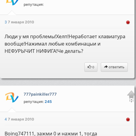
репутация:
3
7 января 2010
Люди у мя проблемы!Хелп!Неработает клавиатура
вообще!Нажимал любые комбинацыи и
НЕФУРЫЧИТ НИФИГА!Че делать?
ответить
0
777painkiller777
репутация:
245
4
7 января 2010
Boing747111, зажми 0 и нажми 1, тогда