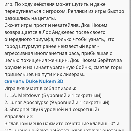
игр. По ходу действия может шутить и даже
переругиваться с игроком. Реплики из игры быстро
разошлись на цитаты.
Сюжет игры прост и незатейлив. Дюк Нюкем
возвращается в Лос Анджелес после своего
очередного триумфа, только чтобы узнать, что
город штурмует ранее неизвестый враг -
агрессивная инопланетная раса, прибывшая с
целью похищения женщин. Дюк Нюкем берётся за
оружие и начинает ураганную бойню, сметая горы
пришельцев на пути к их лидерам...
скачать Duke Nukem 3D
Игра включает в себя эпизоды:
1. L.A. Meltdown (5 уровней и 1 секретный)
2. Lunar Apocalypse (9 уровней и 1 секретный)
3. Shrapnel city (9 уровней и 1 секретный)
Управление:
В главном меню нажмите сочетание клавиш "0" и
"1", иначе не будет работать клавиатура!Сочетание