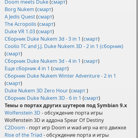
Doom meets Duke
(
смарт
)
Borg Nukem
(
смарт
)
A Jedis Quest
(
смарт
)
The Acropolis
(
смарт
)
Duke VR 1.03
(
смарт
)
Сборник Duke Nukem 3d - 3 in 1
(
смарт
)
Coolio TC and J.J. Duke Nukem 3D - 2 in 1 (сборник)
(
смарт
)
Сборник Duke Nukem 3d - 4 in 1
(
смарт
)
Еще сборник 4 in 1
(
смарт
)
Сборник Duke Nukem Winter Adventure - 2 in 1
(
смарт
)
Duke Nukem 3D Zero Hour
(
смарт
)
Сборник Duke Nukem 3D - 6 in 1
(
смарт
)
Темы о портах других шутеров под Symbian 9.x
Wolfenstein 3D
- обсуждение порта игры
Wolfenstein 3D и аддона Spear Of Destiny
C2Doom
- порт игр Doom и wad-игр на его движке
Rise of the Triad
- обсуждение порта и игры