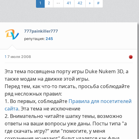
1
2
--
41
42
»
#
777painkiller777
репутация:
245
1
7 июля 2008
Эта тема посвящена порту игры Duke Nukem 3D, а
также модам на движке этой игры.
Перед тем, как что-то писать, просьба соблюдайте
ряд несложных правил:
1. Во первых, соблюдайте
Правила для посетителей
сайта
. Эта тема не исключение
2. Внимательно читайте шапку темы, возможно
ответы на ваши вопросы уже даны. Посты типа "а
где скачать игру?" или "помогите, у меня
сохранения исчезают" будут удалятся как флуд