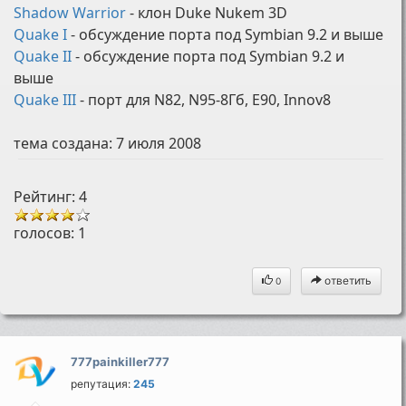
Shadow Warrior
- клон Duke Nukem 3D
Quake I
- обсуждение порта под Symbian 9.2 и выше
Quake II
- обсуждение порта под Symbian 9.2 и
выше
Quake III
- порт для N82, N95-8Гб, E90, Innov8
тема создана:
7 июля 2008
Рейтинг: 4
голосов:
1
ответить
0
777painkiller777
репутация:
245