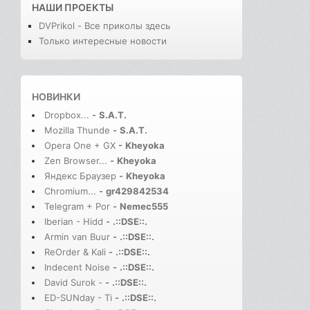
НАШИ ПРОЕКТЫ
DVPrikol - Все приколы здесь
Только интересные новости
НОВИНКИ
Dropbox...
-
S.A.T.
Mozilla Thunde
-
S.A.T.
Opera One + GX
-
Kheyoka
Zen Browser...
-
Kheyoka
Яндекс Браузер
-
Kheyoka
Chromium...
-
gr429842534
Telegram + Por
-
Nemec555
Iberian - Hidd
-
.::DSE::.
Armin van Buur
-
.::DSE::.
ReOrder & Kali
-
.::DSE::.
Indecent Noise
-
.::DSE::.
David Surok -
-
.::DSE::.
ED-SUNday - Ti
-
.::DSE::.