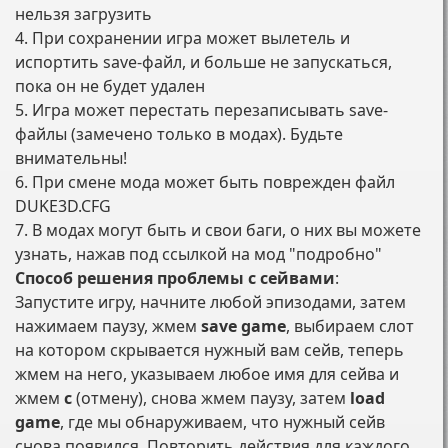
нельзя загрузить
4. При сохранении игра может вылетель и
испортить save-файл, и больше не запускаться,
пока он не будет удален
5. Игра может перестать перезаписывать save-
файлы (замечено только в модах). Будьте
внимательны!
6. При смене мода может быть поврежден файл
DUKE3D.CFG
7. В модах могут быть и свои баги, о них вы можете
узнать, нажав под ссылкой на мод "подробно"
Способ решения проблемы с сейвами
:
Запустите игру, начните любой эпизодами, затем
нажимаем паузу, жмем
save game
, выбираем слот
на котором скрывается нужный вам сейв, теперь
жмем на него, указываем любое имя для сейва и
жмем
c
(отмену), снова жмем паузу, затем
load
game
, где мы обнаруживаем, что нужный сейв
снова появился. Повторить действия для каждого