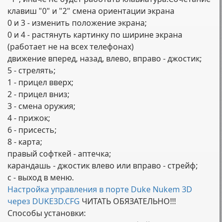
клавиш "0" и "2" смена ориентации экрана
0 и 3 - изменить положение экрана;
0 и 4 - растянуть картинку по ширине экрана
(работает не на всех телефонах)
движение вперед, назад, влево, вправо - джостик;
5 - стрелять;
1 - прицел вверх;
2 - прицел вниз;
3 - смена оружия;
4 - прижок;
6 - присесть;
8 - карта;
правый софткей - аптечка;
карандашь - джостик влево или вправо - стрейф;
с - выход в меню.
Настройка управления в порте Duke Nukem 3D
через DUKE3D.CFG
ЧИТАТЬ ОБЯЗАТЕЛЬНО!!!
Способы установки: