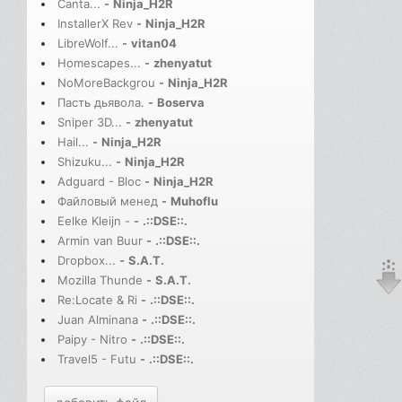
Canta...
-
Ninja_H2R
InstallerX Rev
-
Ninja_H2R
LibreWolf...
-
vitan04
Homescapes...
-
zhenyatut
NoMoreBackgrou
-
Ninja_H2R
Пасть дьявола.
-
Boserva
Sniper 3D...
-
zhenyatut
Hail...
-
Ninja_H2R
Shizuku...
-
Ninja_H2R
Adguard - Bloc
-
Ninja_H2R
Файловый менед
-
Muhoflu
Eelke Kleijn -
-
.::DSE::.
Armin van Buur
-
.::DSE::.
Dropbox...
-
S.A.T.
Mozilla Thunde
-
S.A.T.
Re:Locate & Ri
-
.::DSE::.
Juan Alminana
-
.::DSE::.
Paipy - Nitro
-
.::DSE::.
Travel5 - Futu
-
.::DSE::.