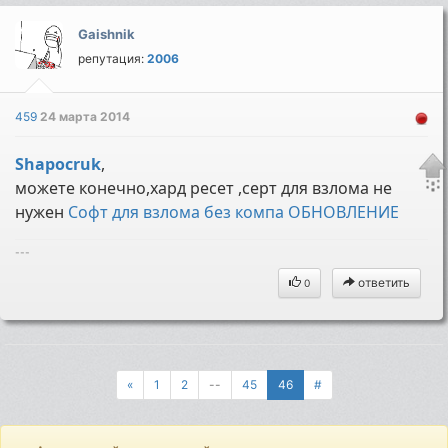
Gaishnik
репутация:
2006
459
24 марта 2014
Shapocruk
,
можете конечно,хард ресет ,серт для взлома не
нужен
Софт для взлома без компа ОБНОВЛЕНИЕ
---
ответить
0
«
1
2
--
45
46
#