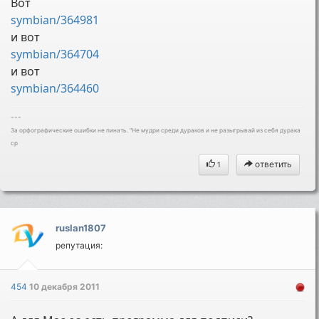
Вот
symbian/364981
и вот
symbian/364704
и вот
symbian/364460
---
За орфографические ошибки не пинать. "Не мудри среди дураков и не разыгрывай из себя дурака
ср
ответить
1
ruslan1807
репутация:
454
10 декабря 2011