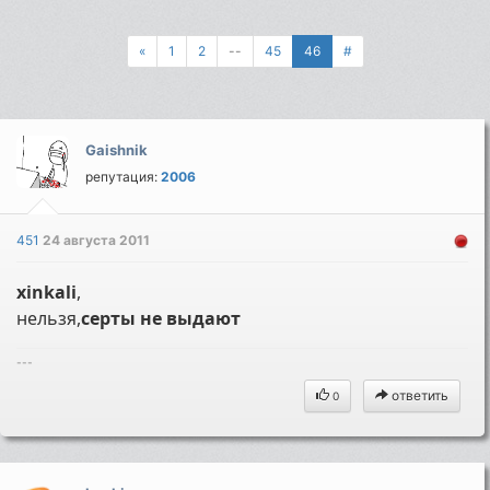
«
1
2
--
45
46
#
Gaishnik
репутация:
2006
451
24 августа 2011
xinkali
,
нельзя,
серты не выдают
---
ответить
0