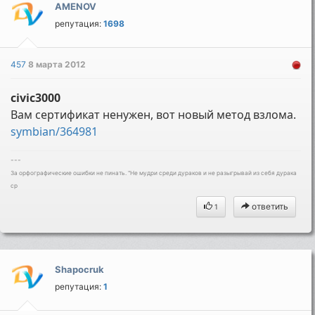
AMENOV
репутация:
1698
457
8 марта 2012
civic3000
Вам сертификат ненужен, вот новый метод взлома.
symbian/364981
---
За орфографические ошибки не пинать. "Не мудри среди дураков и не разыгрывай из себя дурака
ср
ответить
1
Shapocruk
репутация:
1