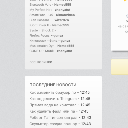
Bluetooth Volu
-
Nemec555
My Perfect Hot
-
zhenyatut
SmartFons - Об
-
DimonVideo
Glen Hansard -
-
wizard76
р
IObit Driver B
-
Nemec555
на са
System Shock 2
-
с
Firefox Focus:
-
gunya
Кинопоиск－филь
-
gunya
Musixmatch Dyn
-
Nemec555
GUNS UP! Mobil
-
zhenyatut
все новинки
ПОСЛЕДНИЕ
НОВОСТИ
Как изменить браузер по
- 12:45
Как подключить Telegram
- 12:45
Прямая вода на кристалл
- 12:45
Как удалить файл или па
- 12:45
Роберт Паттинсон сыграл
- 12:43
Скульптор создал полнор
- 12:43