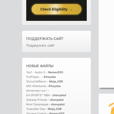
ПОДДЕРЖАТЬ САЙТ
Поддержать сайт
НОВЫЕ ФАЙЛЫ
1by1 - Audio D
-
Nemec555
PotPlayer...
-
Kheyoka
ShizuCallRecor
-
Ninja_H2R
MSI Afterburne
-
Kheyoka
Интеллект из г
-
EA SPORTS™ NBA
-
zhenyatut
Subway Princes
-
zhenyatut
Моя Говорящая
-
zhenyatut
Truecaller Опр
-
Ninja_H2R
Volume Control
-
Nemec555