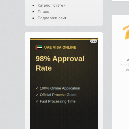
Каталог статей
Поиск
Поддержи сайт
р
на са
с