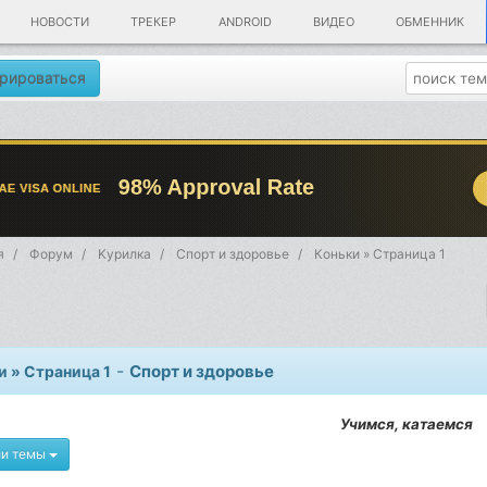
НОВОСТИ
ТРЕКЕР
ANDROID
ВИДЕО
ОБМЕННИК
рироваться
я
Форум
Kурилка
Спорт и здоровье
Коньки » Страница 1
-
Спорт и здоровье
и » Страница 1
Учимся, катаемся
ии темы