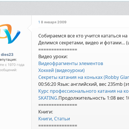
1
8 января 2009
Собираемся все кто учится кататься на 
Делимся секретами, видео и фотами... 
===============
dies23
Видео уроки:
епутация:
Видеофрагменты элементов
йте с 1970 года
Хоккей (видеоуроки)
ообщений:
Секреты катания на коньках (Robby Glan
00:56:20 Язык: английский, вес 235mb (э
Курс професcионального катания на ко
SKATING.
Продолжительность 1:08 вес 1
===============
Книги:
Книги, Статьи
===============