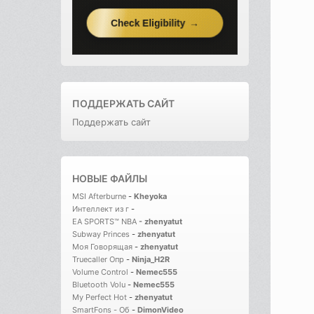
ПОДДЕРЖАТЬ САЙТ
Поддержать сайт
НОВЫЕ ФАЙЛЫ
MSI Afterburne
-
Kheyoka
Интеллект из г
-
EA SPORTS™ NBA
-
zhenyatut
Subway Princes
-
zhenyatut
Моя Говорящая
-
zhenyatut
Truecaller Опр
-
Ninja_H2R
Volume Control
-
Nemec555
Bluetooth Volu
-
Nemec555
My Perfect Hot
-
zhenyatut
SmartFons - Об
-
DimonVideo