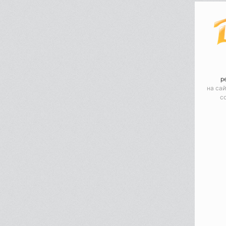
р
на сай
с