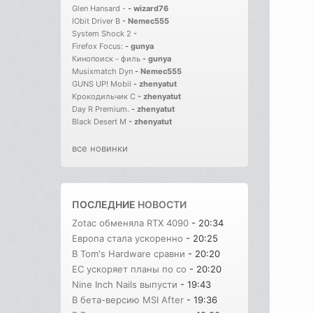
Glen Hansard -
-
wizard76
IObit Driver B
-
Nemec555
System Shock 2
-
Firefox Focus:
-
gunya
Кинопоиск－филь
-
gunya
Musixmatch Dyn
-
Nemec555
GUNS UP! Mobil
-
zhenyatut
Крокодильчик С
-
zhenyatut
Day R Premium.
-
zhenyatut
Black Desert M
-
zhenyatut
все новинки
ПОСЛЕДНИЕ
НОВОСТИ
Zotac обменяла RTX 4090
- 20:34
Европа стала ускоренно
- 20:25
В Tom's Hardware сравни
- 20:20
ЕС ускоряет планы по со
- 20:20
Nine Inch Nails выпусти
- 19:43
В бета-версию MSI After
- 19:36