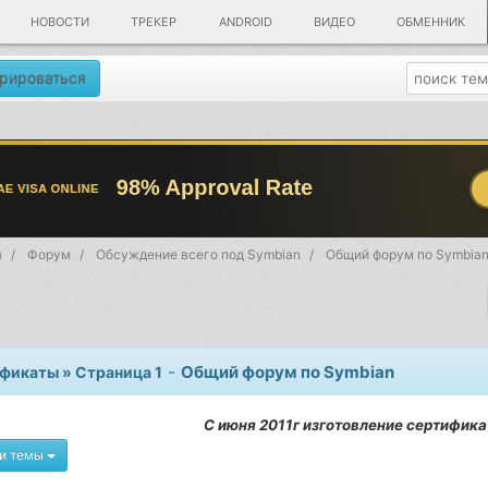
НОВОСТИ
ТРЕКЕР
ANDROID
ВИДЕО
ОБМЕННИК
рироваться
я
Форум
Обсуждение всего под Symbian
Общий форум по Symbia
-
Общий форум по Symbian
фикаты » Страница 1
С июня 2011г изготовление сертифик
и темы