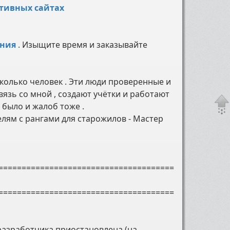
ативных сайтах
!
ения
.
Изыщите время и заказывайте
колько человек . Эти люди проверенные и
вязь со мной , создают учётки и работают
 было и жалоб тоже .
лям с рангами для старожилов - Мастер
======================================
======================================
 разработчика приостановлена (на