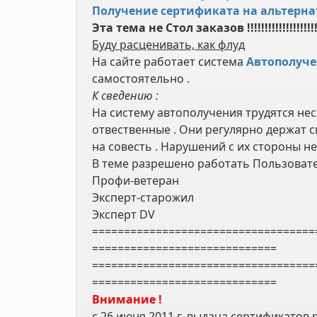
Получение сертификата на альтерн
Эта тема не Стол заказов !!!!!!!!!!!!!!!!!!!
Буду расценивать, как флуд
На сайте работает система
Автополуч
самостоятельно .
К сведению :
На систему автополучения трудятся нес
отвественные . Они регулярно держат с
на совесть . Нарушений с их стороны не
В теме разрешено работать Пользовате
Профи-ветеран
Эксперт-старожил
Эксперт DV
===================================
=============================
===================================
=============================
Внимание !
с 26 июня 2011 г. выдача сертификатов