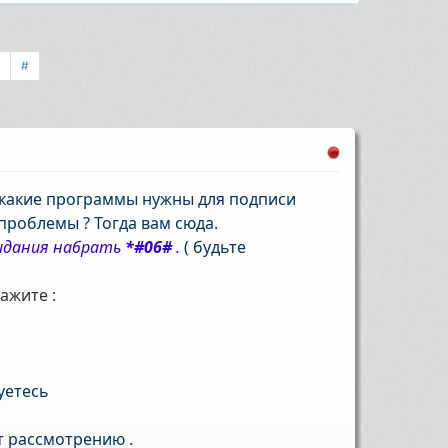
»
#
и какие программы нужны для подписи
проблемы ? Тогда вам сюда.
жидания набрать
*#06#
.
( будьте
ажите :
уетесь
т рассмотрению .