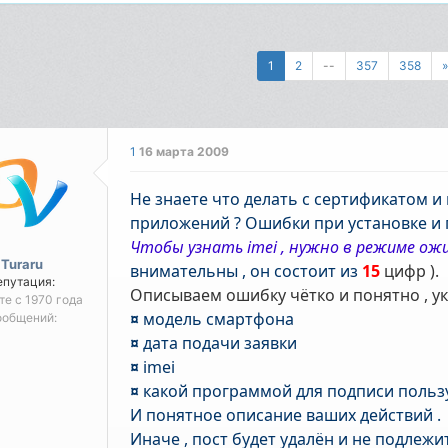
1
2
--
357
358
1
16 марта 2009
Не знаете что делать с сертификатом 
приложений ? Ошибки при установке и 
Чтобы узнать imei , нужно в режиме о
Turaru
внимательны , он состоит из
15
цифр ).
епутация:
Описываем ошибку чётко и понятно , ук
те с 1970 года
¤
модель смартфона
ообщений:
¤
датa подачи заявки
¤
imei
¤
какой программой для подписи польз
И понятное описание ваших действий .
Иначе , пост будет удалён и не подлежи