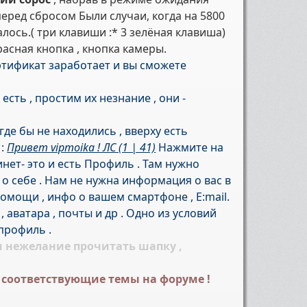
еред сбросом Были случаи, когда на 5800
ось.( три клавиши :* 3 зелёная клавиша)
красная кнопка , кнопка камеры.
тификат заработает и вы сможете
 есть , простим их незнание , они -
где бы не находились , вверху есть
 :
Привет vipmoika ! ЛС (1 | 41)
Нажмите на
нет- это и есть Профиль . Там нужно
о себе . Нам не нужна информация о вас в
помощи , инфо о вашем смартфоне , E:mail.
 аватара , почты и др . Одно из условий
профиль .
 нежелание прочитать шапку ,
 соответствующие темы на форуме !