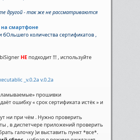
те другой - так же не рассматриваются
 на смартфоне
и бОльшего количества сертификатов ,
biSigner
НЕ
подходит !!! , используйте
ecutablic _v.0.2a v.0.2a
зламываемые» прошивки
аёт ошибку « срок сертификата истёк » и
ут ни при чём . Нужно проверить
аты , в диспетчере приложений проверить
рать галочку )и выставить пункт *все*.
ий сброс
, набрав в режиме ожидания