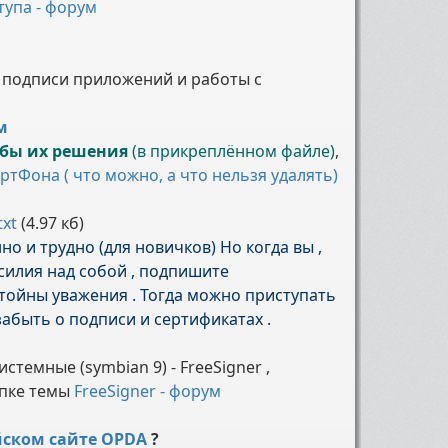
тупа - форум
 подписи приложений и работы с
м
обы их решения
(в прикреплённом файле)
,
ртФона ( что можно, а что нельзя удалять)
txt
(4.97 кб)
нно и трудно (для новичков) Но когда вы ,
силия над собой , подпишите
тойны уважения . Тогда можно приступать
забыть о подписи и сертификатах .
темные (symbian 9) - FreeSigner ,
апке темы
FreeSigner - форум
йском сайте OPDA
?