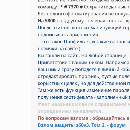
команду :
* # 7370 #
Сохраните данные п
без полного форматирования не получал
На
5800
по -другому
: зеленая кнопка , 
После этих несложных манипуляций сер
подписывать приложения .
- Что такое Профиль ? ( и такие вопросы
новички на сайте )
Вы зашли на сайт . На любой странице , 
Приветствие с вашим ником .Например
ваш ник и сразу попадёте в личный каби
отредактировать профиль, пустые поля 
корыстных целях , но для действенной 
Там же есть функция изменение пароля ,
получения сертификата - заполненный 
Факт неознакомления с правилами и
оправданием не является .
По вопросам взлома , обращайтесь в
Взлом защиты s60v3. Том 2. - форум