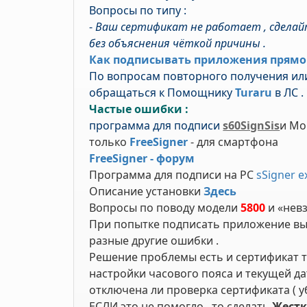
Вопросы по типу :
-
Ваш сертификат не работает , сделай
без объяснения чёткой причины .
Как подписывать приложения прямо
По вопросам повторного получения ил
обращаться к Помощнику
Turaru
в ЛС .
Частые ошибки :
программа для подписи
s60SignSis
и Mo
только
FreeSigner
- для смартфона
FreeSigner - форум
Программа для подписи на PC
sSigner ex
Описание установки
Здесь
Вопросы по поводу модели
5800
и «нев
При попытке подписать приложение выд
разные другие ошибки .
Решение проблемы есть и сертификат т
настройки часового пояса и текущей д
отключена ли проверка сертификата ( уб
ЕСЛИ это не помогло , то сделать
Жестк