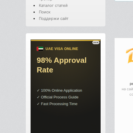
Каталог статей
Поиск
Поддержи сайт
р
на сай
с