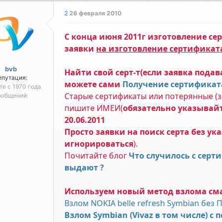
2
26 февраля 2010
С конца июня 2011г изготовление с
заявки
на изготовление сертификат
bvb
Найти свой серт-т(если заявка подав
епутация:
можете сами
Получение сертификат
те с 1970 года
Старые сертификаты или потерянные (за
ообщений:
пишите ИМЕИ(
обязательно указывайт
20.06.2011
Просто заявки на поиск серта без у
игнорироваться
).
Почитайте блог
Что случилось с серт
выдают ?
Используем новый метод взлома см
Взлом NOKIA belle refresh Symbian без 
Взлом Symbian (Vivaz в том числе) 