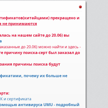
ертификатов(китайцами) прекращено и
а не принимаются
алась на нашем сайте до 20.06) вы
а
казанные до 20.06) можно найти и здесь -
е причину поиска-серт был заказал до
казания причины поиска будут
ификатами, почему их больше не
арта:
ПК и сертификата
с помощью антивируса UMU - подробный