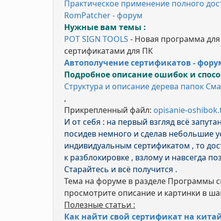
Практическое применение полного дос
RomPatcher - форум
Нужные вам темы :
POT SIGN TOOLS
- Новая программа для
сертификатами для ПК
Автополучение сертификатов - фору
Подробное описание ошибок и спос
Структура и описание дерева папок Сма
,
Прикрепленный файл:
opisanie-oshibok.
И от себя : на первый взгляд всё запута
посидев немного и сделав небольшие у
индивидуальным сертификатом , то дос
к разблокировке , взлому и навсегда по
Старайтесь и всё получится .
Тема на форуме в разделе Программы сис
просмотрите описание и картинки в ш
Полезные статьи :
Как найти свой сертификат на кита