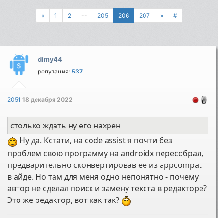
«
1
2
--
205
206
207
»
#
dimy44
репутация:
537
2051
18 декабря 2022
столько ждать ну его нахрен
Ну да. Кстати, на code assist я почти без
проблем свою программу на androidx пересобрал,
предварительно сконвертировав ее из appcompat
в айде. Но там для меня одно непонятно - почему
автор не сделал поиск и замену текста в редакторе?
Это же редактор, вот как так?