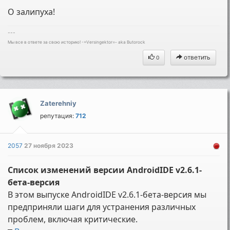
О залипуха!
---
Мы все в ответе за свою историю! -=Versingektor=- aka Butorock
ответить
0
Zaterehniy
репутация:
712
2057
27 ноября 2023
Список изменений версии AndroidIDE v2.6.1-
бета-версия
В этом выпуске AndroidIDE v2.6.1-бета-версия мы
предприняли шаги для устранения различных
проблем, включая критические.