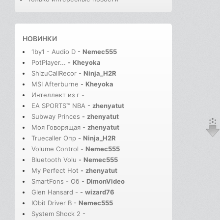
НОВИНКИ
1by1 - Audio D
-
Nemec555
PotPlayer...
-
Kheyoka
ShizuCallRecor
-
Ninja_H2R
MSI Afterburne
-
Kheyoka
Интеллект из г
-
EA SPORTS™ NBA
-
zhenyatut
Subway Princes
-
zhenyatut
Моя Говорящая
-
zhenyatut
Truecaller Опр
-
Ninja_H2R
Volume Control
-
Nemec555
Bluetooth Volu
-
Nemec555
My Perfect Hot
-
zhenyatut
SmartFons - Об
-
DimonVideo
Glen Hansard -
-
wizard76
IObit Driver B
-
Nemec555
System Shock 2
-