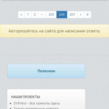
«
1
2
--
205
206
207
»
#
Авторизуйтесь на сайте для написания ответа.
Полезное
НАШИ ПРОЕКТЫ
DVPrikol - Все приколы здесь
Только интересные новости