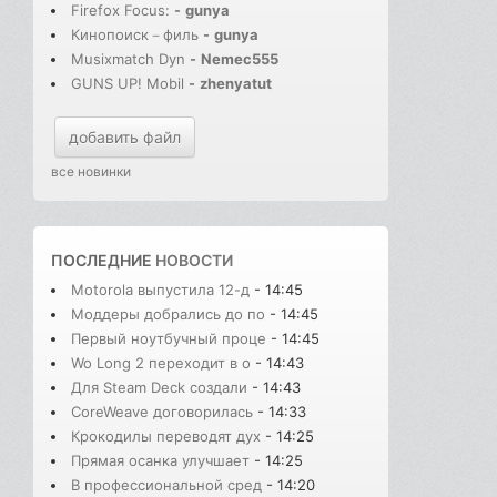
Firefox Focus:
-
gunya
Кинопоиск－филь
-
gunya
Musixmatch Dyn
-
Nemec555
GUNS UP! Mobil
-
zhenyatut
добавить файл
все новинки
ПОСЛЕДНИЕ
НОВОСТИ
Motorola выпустила 12-д
- 14:45
Моддеры добрались до по
- 14:45
Первый ноутбучный проце
- 14:45
Wo Long 2 переходит в о
- 14:43
Для Steam Deck создали
- 14:43
CoreWeave договорилась
- 14:33
Крокодилы переводят дух
- 14:25
Прямая осанка улучшает
- 14:25
В профессиональной сред
- 14:20