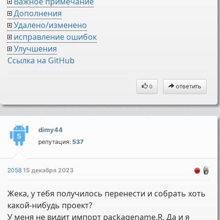
Важное примечание
Дополнения
Удалено/изменено
исправление ошибок
Улучшения
Cсылка на GitHub
ответить
0
dimy44
репутация:
537
2058
15 декабря 2023
Жека, у тебя получилось перенести и собрать хоть
какой-нибудь проект?
У меня не видит импорт packagename.R. Да и я