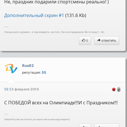
Не, праздник подарили спортсмены реально! )
Дополнительный скрин #1
(131.6 Kb)
---
Ученые долго думали - в чем измерять частоту..Так и не придумали. Вот и пишут - Hz.
ответить
0
Rus62
репутация:
55
59
23 февраля 2014
С ПОБЕДОЙ всех на Олимпиаде!!!И с Праздником!!!
---
Умом Россию не понять,но нам в нее всем надо верить!