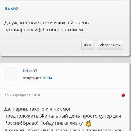
Rus62
,
Да уж, женские лыжи и хоккей очень
разочаровали((( Особенно хоккей....
ответить
0
Drfss07
репутация:
3694
56
23 февраля 2014
Да, парни, такого и я не смог
предположить..Финальный день просто супер для
России! Браво! Пойду пивка лизну
А хоккей...Командная игра у нас не получилась, увы.