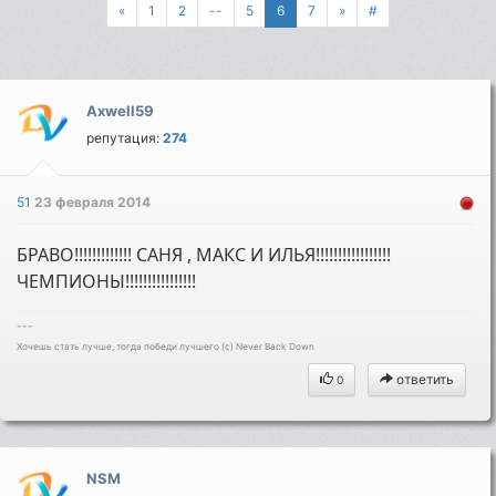
«
1
2
--
5
6
7
»
#
Axwell59
репутация:
274
51
23 февраля 2014
БРАВО!!!!!!!!!!!!! САНЯ , МАКС И ИЛЬЯ!!!!!!!!!!!!!!!!!
ЧЕМПИОНЫ!!!!!!!!!!!!!!!!
---
Хочешь стать лучше, тогда победи лучшего (c) Never Back Down
ответить
0
NSM