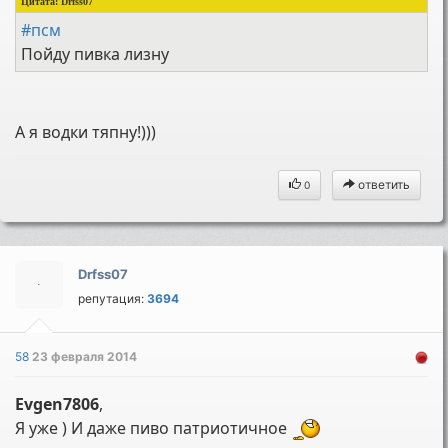
Цитата:
Drfss07
#псм
Пойду пивка лизну
А я водки тяпну!)))
ответить
0
Drfss07
репутация:
3694
58
23 февраля 2014
Evgen7806
,
Я уже ) И даже пиво патриотичное