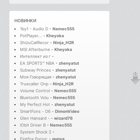
НОВИНКИ
1by1 - Audio D
-
Nemec555
PotPlayer...
-
Kheyoka
ShizuCallRecor
-
Ninja_H2R
MSI Afterburne
-
Kheyoka
Интеллект из г
-
EA SPORTS™ NBA
-
zhenyatut
Subway Princes
-
zhenyatut
Моя Говорящая
-
zhenyatut
Truecaller Опр
-
Ninja_H2R
Volume Control
-
Nemec555
Bluetooth Volu
-
Nemec555
My Perfect Hot
-
zhenyatut
SmartFons - Об
-
DimonVideo
Glen Hansard -
-
wizard76
IObit Driver B
-
Nemec555
System Shock 2
-
Firefox Focus:
-
gunya