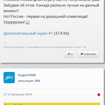
Забудем об этом. Канада реально лучше на данный
момент!
Но! Россия - первая на домашней олимпиаде!
Урррррааа!
Дополнительный скрин #1
(37.8 Kb)
---
Ученые долго думали - в чем измерять частоту..Так и не придумали. Вот и пишут - Hz.
ответить
0
Evgen7806
репутация:
390
57
23 февраля 2014