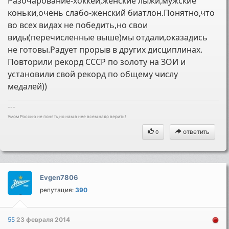
Разочарование-хоккей,женские лыжи,мужские
коньки,очень слабо-женский биатлон.Понятно,что
во всех видах не победить,но свои
виды(перечисленные выше)мы отдали,оказадись
не готовы.Радует прорыв в других дисциплинах.
Повторили рекорд СССР по золоту на ЗОИ и
установили свой рекорд по общему числу
медалей))
---
Умом Россию не понять,но нам в нее всем надо верить!
ответить
0
Evgen7806
репутация:
390
55
23 февраля 2014