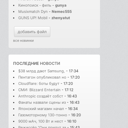
Кинопоиск－филь
-
gunya
Musixmatch Dyn
-
Nemec555
GUNS UP! Mobil
-
zhenyatut
добавить файл
все новинки
ПОСЛЕДНИЕ
НОВОСТИ
$38 млрд дают Samsung,
- 17:34
Пентагон опубликовал но
- 17:20
Cloudflare: боты будут
- 17:20
СМИ: Blizzard Entertain
- 17:12
Anthropic создаёт собст
- 16:43
Фанаты назвали сцены из
- 16:43
Японский магазин начал
- 16:34
Газомоторному 130-тонно
- 16:20
9000 мАч, 100 Вт и нест
- 16:10
Режиссёр "Они придут за
- 15:43