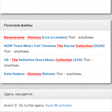
Похожие файлы
Bananarama
-
Glorious
(Live in London)
Поп - альбомы
NOW Thats What I Call Timeless
The
Eternal
Collection
[2026]
Поп - альбомы
VA -
The
Definitive Disco Music
Collection
(3CD)
Поп -
альбомы
Kate Hudson -
Glorious
(Deluxe)
Поп - альбомы
Здесь находятся
всего 0. За сутки здесь
было
0
человек