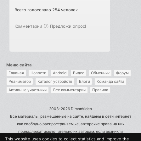
Всего голосовало 254 человек
Комментарии (7)
Предложи опрос!
Меню сайта
Главная
Новости
Android
Видео
Обменник
Форум
Реаниматор
Каталог устройств
Блоги
Команда сайта
Активные участники
Все комментарии
Правила
2003-2026 DimonVideo
Все материалы, размещенные на сайте, найдены в сети интернет
как свободно распространяемые, авторские права на них
принадлежат исключительно их авторам, если возникли
This website uses cookies to collect statistics and improve the
претензии - пишите на admin@dimonvideo.ru