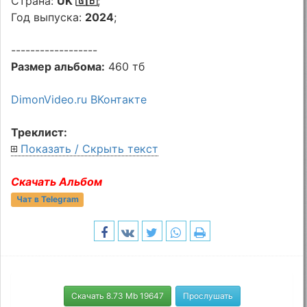
Страна:
UK 🇬🇧
;
Год выпуска:
2024
;
------------------
Размер альбома:
460 тб
DimonVideo.ru ВКонтакте
Треклист:
Показать / Скрыть текст
Скачать Альбом
Чат в Telegram
Скачать 8.73 Mb 19647
Прослушать