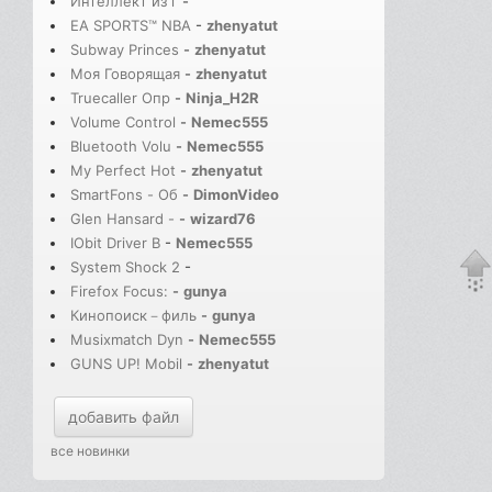
Интеллект из г
-
EA SPORTS™ NBA
-
zhenyatut
Subway Princes
-
zhenyatut
Моя Говорящая
-
zhenyatut
Truecaller Опр
-
Ninja_H2R
Volume Control
-
Nemec555
Bluetooth Volu
-
Nemec555
My Perfect Hot
-
zhenyatut
SmartFons - Об
-
DimonVideo
Glen Hansard -
-
wizard76
IObit Driver B
-
Nemec555
System Shock 2
-
Firefox Focus:
-
gunya
Кинопоиск－филь
-
gunya
Musixmatch Dyn
-
Nemec555
GUNS UP! Mobil
-
zhenyatut
добавить файл
все новинки