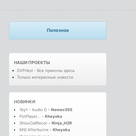
Полезное
НАШИ ПРОЕКТЫ
DVPrikol - Все приколы здесь
Только интересные новости
НОВИНКИ
1by1 - Audio D
-
Nemec555
PotPlayer...
-
Kheyoka
ShizuCallRecor
-
Ninja_H2R
MSI Afterburne
-
Kheyoka