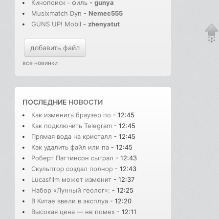
Кинопоиск－филь
-
gunya
Musixmatch Dyn
-
Nemec555
GUNS UP! Mobil
-
zhenyatut
добавить файл
все новинки
ПОСЛЕДНИЕ
НОВОСТИ
Как изменить браузер по
- 12:45
Как подключить Telegram
- 12:45
Прямая вода на кристалл
- 12:45
Как удалить файл или па
- 12:45
Роберт Паттинсон сыграл
- 12:43
Скульптор создал полнор
- 12:43
Lucasfilm может изменит
- 12:37
Набор «Лунный геолог»:
- 12:25
В Китае ввели в эксплуа
- 12:20
Высокая цена — не помех
- 12:11