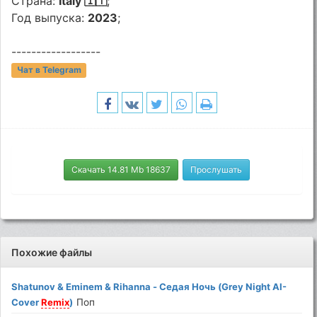
Страна:
Italy 🇮🇹
;
Год выпуска:
2023
;
------------------
Чат в Telegram
Скачать 14.81 Mb 18637
Прослушать
Похожие файлы
Shatunov & Eminem & Rihanna - Седая Ночь (Grey Night AI-
Cover
Remix
)
Поп