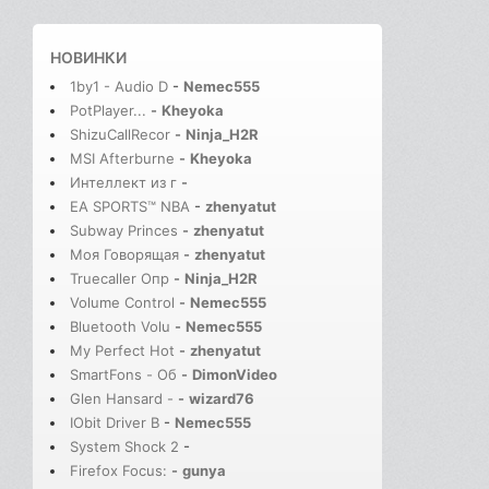
НОВИНКИ
1by1 - Audio D
-
Nemec555
PotPlayer...
-
Kheyoka
ShizuCallRecor
-
Ninja_H2R
MSI Afterburne
-
Kheyoka
Интеллект из г
-
EA SPORTS™ NBA
-
zhenyatut
Subway Princes
-
zhenyatut
Моя Говорящая
-
zhenyatut
Truecaller Опр
-
Ninja_H2R
Volume Control
-
Nemec555
Bluetooth Volu
-
Nemec555
My Perfect Hot
-
zhenyatut
SmartFons - Об
-
DimonVideo
Glen Hansard -
-
wizard76
IObit Driver B
-
Nemec555
System Shock 2
-
Firefox Focus:
-
gunya