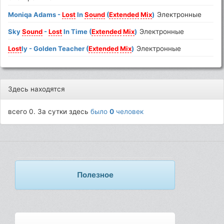
Moniqa Adams -
Lost
In
Sound
(
Extended
Mix
)
Электронные
Sky
Sound
-
Lost
In Time (
Extended
Mix
)
Электронные
Lost
ly - Golden Teacher (
Extended
Mix
)
Электронные
Здесь находятся
всего 0. За сутки здесь
было
0
человек
Полезное