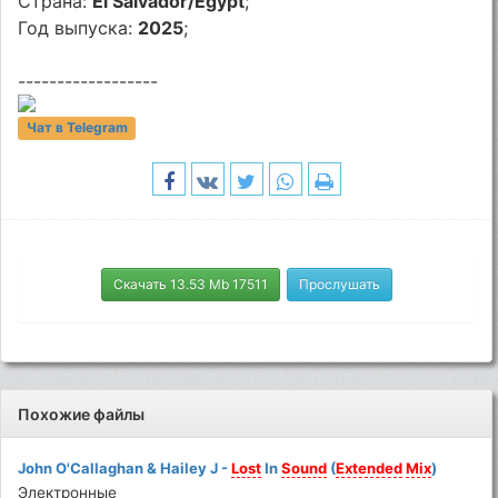
Страна:
El Salvador/Egypt
;
Год выпуска:
2025
;
------------------
Чат в Telegram
Скачать 13.53 Mb 17511
Прослушать
Похожие файлы
John O'Callaghan & Hailey J -
Lost
In
Sound
(
Extended
Mix
)
Электронные