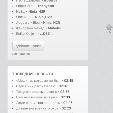
Пасть дьявола.
-
Boserva
Sniper 3D...
-
zhenyatut
Hail...
-
Ninja_H2R
Shizuku...
-
Ninja_H2R
Adguard - Bloc
-
Ninja_H2R
Файловый менед
-
Muhoflu
Eelke Kleijn -
-
.::DSE::.
добавить файл
все новинки
ПОСЛЕДНИЕ
НОВОСТИ
«Машины, которые не был
- 02:45
Сэди Синк рассказала о
- 02:37
Telegram впервые стал с
- 02:35
Lumilens вышла из скрыт
- 02:33
Люди станут погрешность
- 02:25
Дизайн внутреннего экра
- 02:20