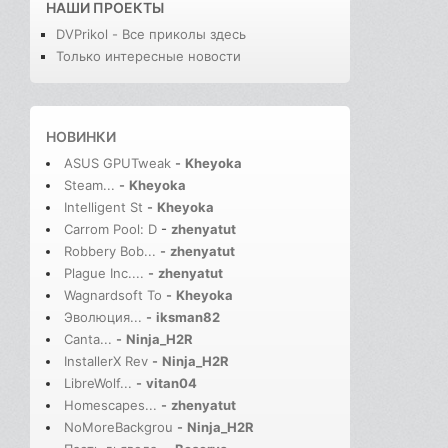
НАШИ ПРОЕКТЫ
DVPrikol - Все приколы здесь
Только интересные новости
НОВИНКИ
ASUS GPUTweak
-
Kheyoka
Steam...
-
Kheyoka
Intelligent St
-
Kheyoka
Carrom Pool: D
-
zhenyatut
Robbery Bob...
-
zhenyatut
Plague Inc....
-
zhenyatut
Wagnardsoft To
-
Kheyoka
Эволюция...
-
iksman82
Canta...
-
Ninja_H2R
InstallerX Rev
-
Ninja_H2R
LibreWolf...
-
vitan04
Homescapes...
-
zhenyatut
NoMoreBackgrou
-
Ninja_H2R