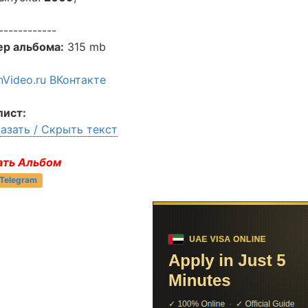
------------
ер альбома:
315 mb
Video.ru ВКонтакте
лист:
азать / Скрыть текст
ать Альбом
 Telegram