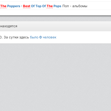
f
The
Poppers -
Best
Of Top Of
The
Pops
Поп - альбомы
 находятся
0. За сутки здесь
было
0
человек