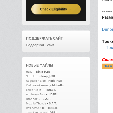
------
Разм
Dimon
ПОДДЕРЖАТЬ САЙТ
Трек
Поддержать сайт
Пок
Скач
НОВЫЕ ФАЙЛЫ
Чат в
Hail...
-
Ninja_H2R
Shizuku...
-
Ninja_H2R
Adguard - Bloc
-
Ninja_H2R
Файловый менед
-
Muhoflu
Eelke Kleijn -
-
.::DSE::.
Armin van Buur
-
.::DSE::.
Dropbox...
-
S.A.T.
Mozilla Thunde
-
S.A.T.
Re:Locate & Ri
-
.::DSE::.
Juan Alminana
-
.::DSE::.