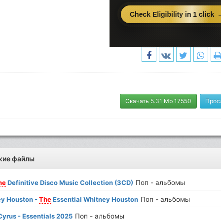
Скачать 5.31 Mb 17550
Прос
жие файлы
he
Definitive Disco Music Collection (3CD)
Поп - альбомы
y Houston -
The
Essential Whitney Houston
Поп - альбомы
Cyrus - Essentials 2025
Поп - альбомы