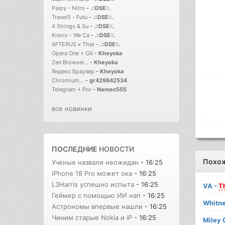
Paipy - Nitro
-
.::DSE::.
Travel5 - Futu
-
.::DSE::.
4 Strings & Su
-
.::DSE::.
Krevix - We Ca
-
.::DSE::.
AFTERUS x That
-
.::DSE::.
Opera One + GX
-
Kheyoka
Zen Browser...
-
Kheyoka
Яндекс Браузер
-
Kheyoka
Chromium...
-
gr429842534
Telegram + Por
-
Nemec555
все новинки
ПОСЛЕДНИЕ
НОВОСТИ
Похо
Ученые назвали неожидан
- 16:25
iPhone 18 Pro может ока
- 16:25
L3Harris успешно испыта
- 16:25
VA -
T
Геймер с помощью ИИ нап
- 16:25
Whitne
Астрономы впервые нашли
- 16:25
Чиним старые Nokia и iP
- 16:25
Miley 