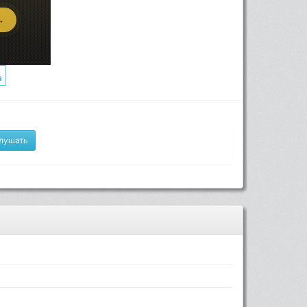
лушать