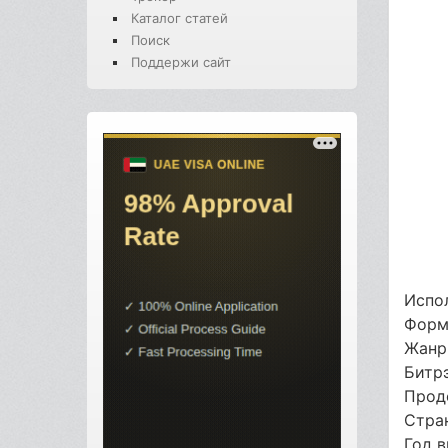
Каталог статей
Поиск
Поддержи сайт
Испол
Форм
Жанр
Битр
Прод
Стра
Год 