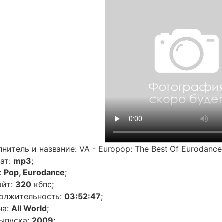
нитель и название: VA - Europop: The Best Of Eurodance 
ат:
mp3
;
:
Pop, Eurodance
;
эйт:
320
кбпс;
олжительность:
03:52:47
;
на:
All World
;
выпуска:
2009
;