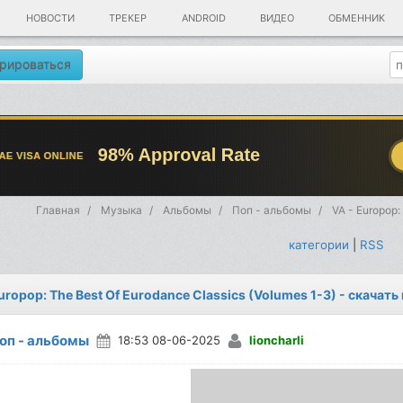
НОВОСТИ
ТРЕКЕР
ANDROID
ВИДЕО
ОБМЕННИК
рироваться
Главная
Музыка
Альбомы
Поп - альбомы
VA - Europop:
категории
|
RSS
uropop: The Best Of Eurodance Classics (Volumes 1-3) - скачат
оп - альбомы
18:53 08-06-2025
lioncharli