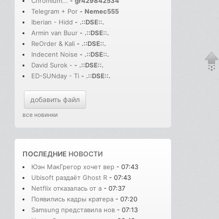
Chromium...
-
gr429842534
Telegram + Por
-
Nemec555
Iberian - Hidd
-
.::DSE::.
Armin van Buur
-
.::DSE::.
ReOrder & Kali
-
.::DSE::.
Indecent Noise
-
.::DSE::.
David Surok -
-
.::DSE::.
ED-SUNday - Ti
-
.::DSE::.
добавить файл
все новинки
ПОСЛЕДНИЕ
НОВОСТИ
Юэн МакГрегор хочет вер
- 07:43
Ubisoft раздаёт Ghost R
- 07:43
Netflix отказалась от а
- 07:37
Появились кадры кратера
- 07:20
Samsung представила нов
- 07:13