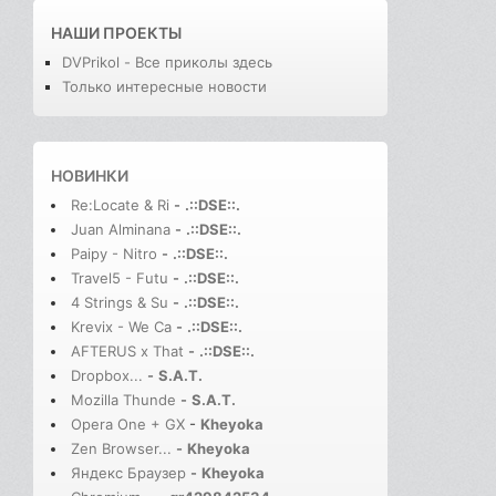
НАШИ ПРОЕКТЫ
DVPrikol - Все приколы здесь
Только интересные новости
НОВИНКИ
Re:Locate & Ri
-
.::DSE::.
Juan Alminana
-
.::DSE::.
Paipy - Nitro
-
.::DSE::.
Travel5 - Futu
-
.::DSE::.
4 Strings & Su
-
.::DSE::.
Krevix - We Ca
-
.::DSE::.
AFTERUS x That
-
.::DSE::.
Dropbox...
-
S.A.T.
Mozilla Thunde
-
S.A.T.
Opera One + GX
-
Kheyoka
Zen Browser...
-
Kheyoka
Яндекс Браузер
-
Kheyoka