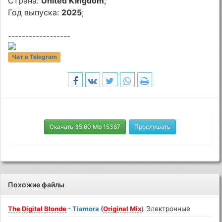
Страна:
United Kingdom
;
Год выпуска:
2025
;
------------------
Чат в Telegram
Скачать 35.60 Mb 15387
Прослушать
Похожие файлы
The
Digital
Blonde
- Tiamora (
Original
Mix
)
Электронные