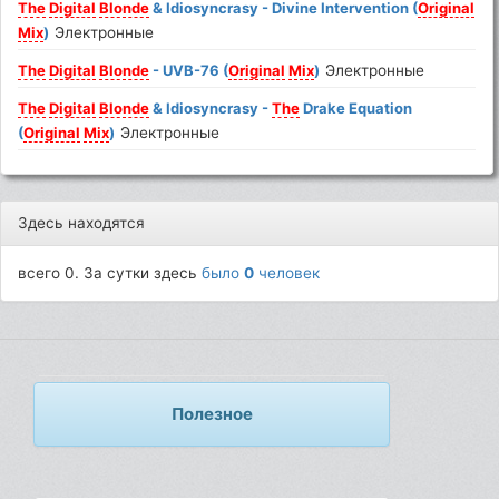
The
Digital
Blonde
& Idiosyncrasy - Divine Intervention (
Original
Mix
)
Электронные
The
Digital
Blonde
- UVB-76 (
Original
Mix
)
Электронные
The
Digital
Blonde
& Idiosyncrasy -
The
Drake Equation
(
Original
Mix
)
Электронные
Здесь находятся
всего 0. За сутки здесь
было
0
человек
Полезное