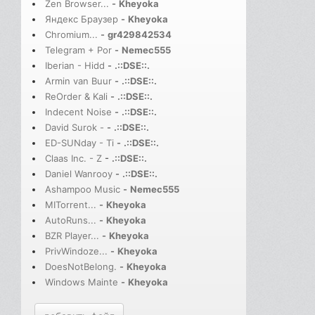
Zen Browser...
-
Kheyoka
Яндекс Браузер
-
Kheyoka
Chromium...
-
gr429842534
Telegram + Por
-
Nemec555
Iberian - Hidd
-
.::DSE::.
Armin van Buur
-
.::DSE::.
ReOrder & Kali
-
.::DSE::.
Indecent Noise
-
.::DSE::.
David Surok -
-
.::DSE::.
ED-SUNday - Ti
-
.::DSE::.
Claas Inc. - Z
-
.::DSE::.
Daniel Wanrooy
-
.::DSE::.
Ashampoo Music
-
Nemec555
MITorrent...
-
Kheyoka
AutoRuns...
-
Kheyoka
BZR Player...
-
Kheyoka
PrivWindoze...
-
Kheyoka
DoesNotBelong.
-
Kheyoka
Windows Mainte
-
Kheyoka