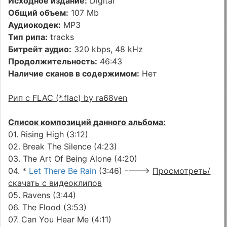
Исходное издание:
Digital
Общий объем:
107 Mb
Аудиокодек:
MP3
Тип рипа:
tracks
Битрейт аудио:
320 kbps, 48 kHz
Продолжительность:
46:43
Наличие сканов в содержимом:
Нет
Рип с FLAC (*.flac) by ra68ven
Список композиций данного альбома:
01. Rising High (3:12)
02. Break The Silence (4:23)
03. The Art Of Being Alone (4:20)
04. *
Let There Be Rain
(3:46) ---->
Просмотреть/
скачать с видеоклипов
05. Ravens (3:44)
06. The Flood (3:53)
07. Can You Hear Me (4:11)