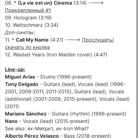
08. *
(La vie est un) Cinema
(3:14) ---->
Прикрепленный #1
09. Hologram (3:19)
10. Weltschmerz (3:34)
Доп-синглы:
11. *
Call My Name
(4:21) ---->
Прослушать/
скачать по кнопке
12. Wasted Years (Iron Maiden cover) (4:47)
Line-up:
Miguel Arias
- Drums (1996-present)
Tony Delgado
- Guitars (lead), Vocals (lead) (1996-
2001, 2009-2011, 2011-2015), Guitars (lead), Vocals
(additional) (2001-2009, 2015-present), Vocals (lead)
(2011)
Mariano Sánchez
- Guitars (rhythm) (1996-present)
Nano
- Vocals (lead) (2015-present)
See also: ex-Melqart, ex-Iron What?
Alberto Pérez Velasco
- Bass (2018-present)