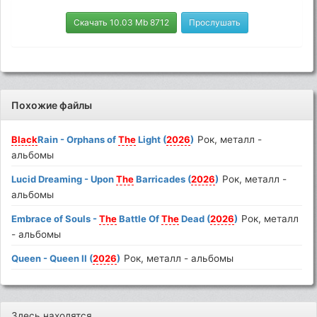
Скачать 10.03 Mb 8712
Прослушать
Похожие файлы
Black
Rain - Orphans of
The
Light (
2026
)
Рок, металл -
альбомы
Lucid Dreaming - Upon
The
Barricades (
2026
)
Рок, металл -
альбомы
Embrace of Souls -
The
Battle Of
The
Dead (
2026
)
Рок, металл
- альбомы
Queen - Queen II (
2026
)
Рок, металл - альбомы
Здесь находятся