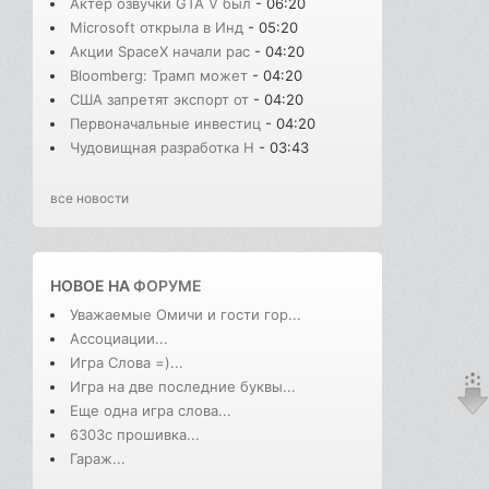
Актёр озвучки GTA V был
- 06:20
Microsoft открыла в Инд
- 05:20
Акции SpaceX начали рас
- 04:20
Bloomberg: Трамп может
- 04:20
США запретят экспорт от
- 04:20
Первоначальные инвестиц
- 04:20
Чудовищная разработка H
- 03:43
все новости
НОВОЕ НА
ФОРУМЕ
Уважаемые Омичи и гости гор...
Ассоциации...
Игра Слова =)...
Игра на две последние буквы...
Еще одна игра слова...
6303с прошивка...
Гараж...