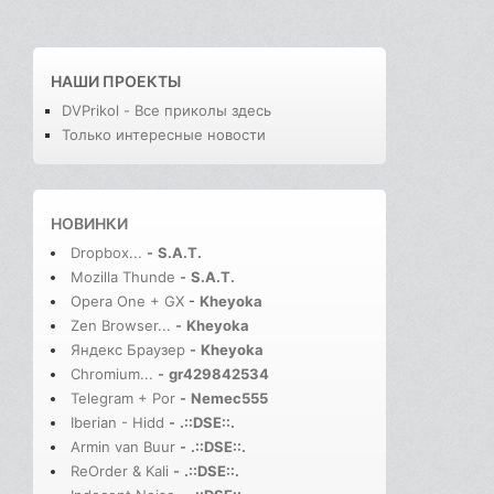
НАШИ ПРОЕКТЫ
DVPrikol - Все приколы здесь
Только интересные новости
НОВИНКИ
Dropbox...
-
S.A.T.
Mozilla Thunde
-
S.A.T.
Opera One + GX
-
Kheyoka
Zen Browser...
-
Kheyoka
Яндекс Браузер
-
Kheyoka
Chromium...
-
gr429842534
Telegram + Por
-
Nemec555
Iberian - Hidd
-
.::DSE::.
Armin van Buur
-
.::DSE::.
ReOrder & Kali
-
.::DSE::.