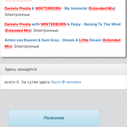
Daniela
Presta
&
WINTERBORN
- My Immortal (
Extended
Mix
)
Электронные
Daniela
Presta
with
WINTERBORN
& Paipy - Belong To The Wind
(
Extended
Mix
)
Электронные
Armin van Buuren & Sam Gray - Dream A
Little
Dream (
Extended
Mix
)
Электронные
Здесь находятся
всего 0. За сутки здесь
было
0
человек
Полезное