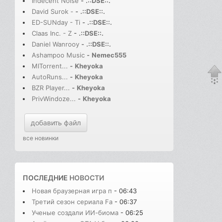
Indecent Noise
-
.::DSE::.
David Surok -
-
.::DSE::.
ED-SUNday - Ti
-
.::DSE::.
Claas Inc. - Z
-
.::DSE::.
Daniel Wanrooy
-
.::DSE::.
Ashampoo Music
-
Nemec555
MITorrent...
-
Kheyoka
AutoRuns...
-
Kheyoka
BZR Player...
-
Kheyoka
PrivWindoze...
-
Kheyoka
добавить файл
все новинки
ПОСЛЕДНИЕ
НОВОСТИ
Новая браузерная игра п
- 06:43
Третий сезон сериала Fa
- 06:37
Ученые создали ИИ-биома
- 06:25