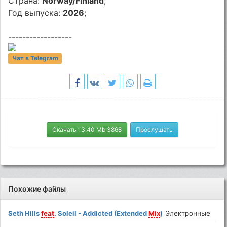
Страна:
Norway/Finland
;
Год выпуска:
2026
;
------------------
Чат в Telegram
Скачать 13.40 Mb 3868
Прослушать
Похожие файлы
Seth Hills
feat
. Soleil - Addicted (Extended
Mix
)
Электронные