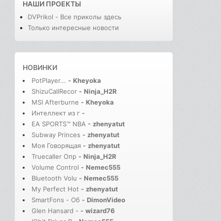
НАШИ ПРОЕКТЫ
DVPrikol - Все приколы здесь
Только интересные новости
НОВИНКИ
PotPlayer...
-
Kheyoka
ShizuCallRecor
-
Ninja_H2R
MSI Afterburne
-
Kheyoka
Интеллект из г
-
EA SPORTS™ NBA
-
zhenyatut
Subway Princes
-
zhenyatut
Моя Говорящая
-
zhenyatut
Truecaller Опр
-
Ninja_H2R
Volume Control
-
Nemec555
Bluetooth Volu
-
Nemec555
My Perfect Hot
-
zhenyatut
SmartFons - Об
-
DimonVideo
Glen Hansard -
-
wizard76