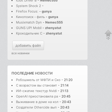
IObit Driver B
-
Nemec555
System Shock 2
-
Firefox Focus:
-
gunya
Кинопоиск－филь
-
gunya
Musixmatch Dyn
-
Nemec555
GUNS UP! Mobil
-
zhenyatut
Крокодильчик С
-
zhenyatut
добавить файл
все новинки
ПОСЛЕДНИЕ
НОВОСТИ
Робошмель от МФТИ и Ско
- 21:20
С возрастом вы становит
- 21:14
ИИ-сжатие текстур Nvidi
- 21:13
OpenAI приостановила ра
- 20:45
Выживание в доме на кол
- 20:43
Создатели Othercide вып
- 20:43