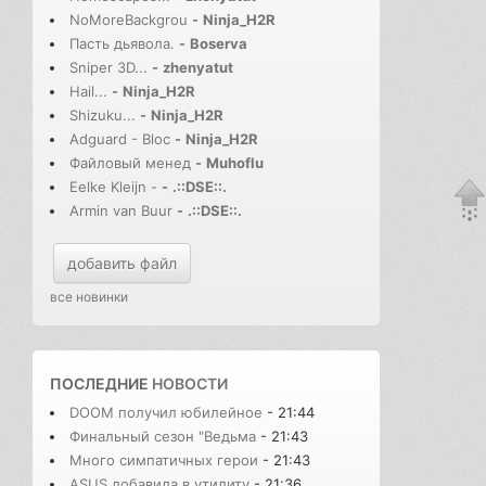
NoMoreBackgrou
-
Ninja_H2R
Пасть дьявола.
-
Boserva
Sniper 3D...
-
zhenyatut
Hail...
-
Ninja_H2R
Shizuku...
-
Ninja_H2R
Adguard - Bloc
-
Ninja_H2R
Файловый менед
-
Muhoflu
Eelke Kleijn -
-
.::DSE::.
Armin van Buur
-
.::DSE::.
добавить файл
все новинки
ПОСЛЕДНИЕ
НОВОСТИ
DOOM получил юбилейное
- 21:44
Финальный сезон "Ведьма
- 21:43
Много симпатичных герои
- 21:43
ASUS добавила в утилиту
- 21:36