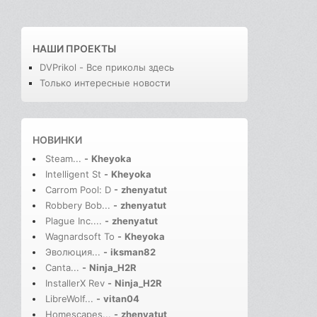
НАШИ ПРОЕКТЫ
DVPrikol - Все приколы здесь
Только интересные новости
НОВИНКИ
Steam...
-
Kheyoka
Intelligent St
-
Kheyoka
Carrom Pool: D
-
zhenyatut
Robbery Bob...
-
zhenyatut
Plague Inc....
-
zhenyatut
Wagnardsoft To
-
Kheyoka
Эволюция...
-
iksman82
Canta...
-
Ninja_H2R
InstallerX Rev
-
Ninja_H2R
LibreWolf...
-
vitan04
Homescapes...
-
zhenyatut