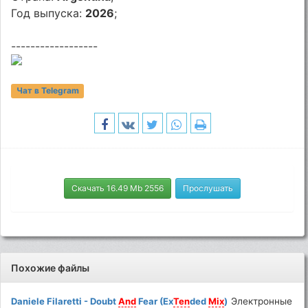
Год выпуска:
2026
;
------------------
Чат в Telegram
Скачать 16.49 Mb 2556
Прослушать
Похожие файлы
Daniele Filaretti - Doubt
And
Fear (Ex
Ten
ded
Mix
)
Электронные