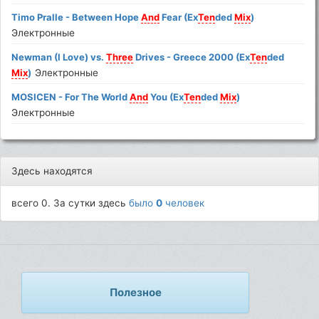
Timo Pralle - Between Hope
And
Fear (Ex
Ten
ded
Mix
)
Электронные
Newman (I Love) vs.
Three
Drives - Greece 2000 (Ex
Ten
ded
Mix
)
Электронные
MOSICEN - For The World
And
You (Ex
Ten
ded
Mix
)
Электронные
Здесь находятся
всего 0. За сутки здесь
было
0
человек
Полезное