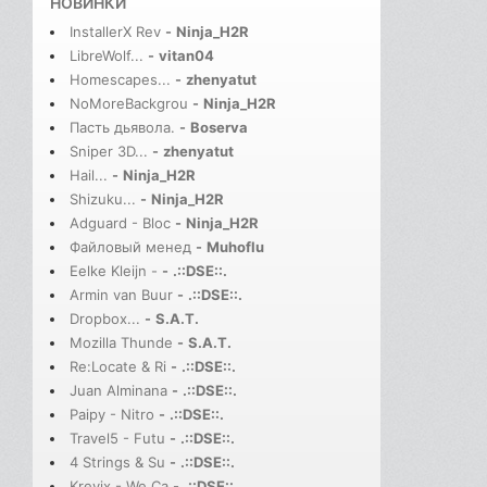
НОВИНКИ
InstallerX Rev
-
Ninja_H2R
LibreWolf...
-
vitan04
Homescapes...
-
zhenyatut
NoMoreBackgrou
-
Ninja_H2R
Пасть дьявола.
-
Boserva
Sniper 3D...
-
zhenyatut
Hail...
-
Ninja_H2R
Shizuku...
-
Ninja_H2R
Adguard - Bloc
-
Ninja_H2R
Файловый менед
-
Muhoflu
Eelke Kleijn -
-
.::DSE::.
Armin van Buur
-
.::DSE::.
Dropbox...
-
S.A.T.
Mozilla Thunde
-
S.A.T.
Re:Locate & Ri
-
.::DSE::.
Juan Alminana
-
.::DSE::.
Paipy - Nitro
-
.::DSE::.
Travel5 - Futu
-
.::DSE::.
4 Strings & Su
-
.::DSE::.
Krevix - We Ca
-
.::DSE::.