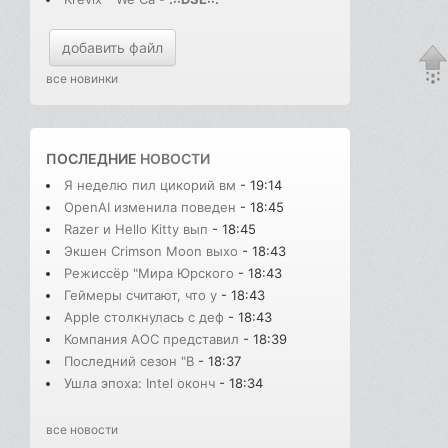
добавить файл
все новинки
ПОСЛЕДНИЕ
НОВОСТИ
Я неделю пил цикорий вм
- 19:14
OpenAI изменила поведен
- 18:45
Razer и Hello Kitty вып
- 18:45
Экшен Crimson Moon выхо
- 18:43
Режиссёр "Мира Юрского
- 18:43
Геймеры считают, что у
- 18:43
Apple столкнулась с деф
- 18:43
Компания AOC представил
- 18:39
Последний сезон "В
- 18:37
Ушла эпоха: Intel оконч
- 18:34
все новости