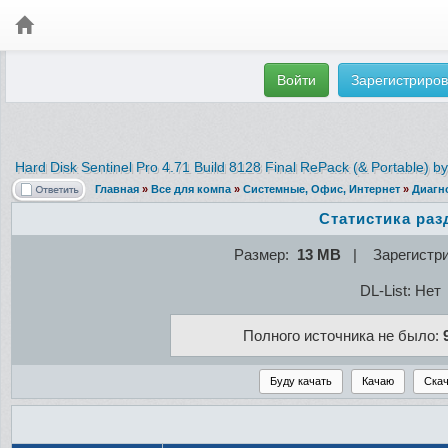
Войти
Зарегистриров
Hard Disk Sentinel Pro 4.71 Build 8128 Final RePack (& Portable) b
Главная
»
Все для компа
»
Системные, Офис, Интернет
»
Диагн
Статистика раз
Размер:
13 MB
| Зарегистр
DL-List: Нет
Полного источника не было: