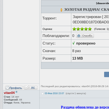
[dimonvide
ЗОЛОТАЯ РАЗДАЧА! СК
Зарегистрирован [
20
Торрент:
0ED08BD187D0BAD0
Оценка:
(Голосов:
1
)
Поблагодарили:
0
Статус:
√
проверено
Скачан:
8 раз
Размер:
13 MB
Последний раз редактировалось: vitan04 (2016-08-29 14:
®
vitan04
(спустя 1 минута)
03-Фев-2016 15:07
Стаж:
14 лет
Сообщений:
44
Откуда:
Киев, Украина
Раздача обновлена до версии