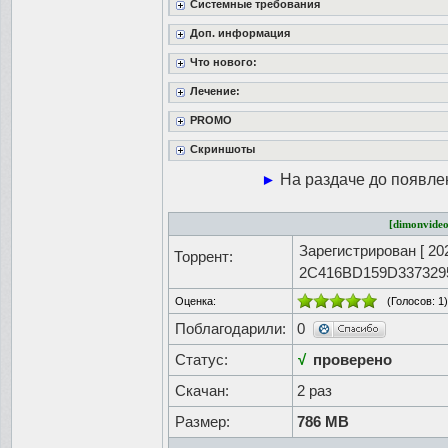
Системные требования
Доп. информация
Что нового:
Лечение:
PROMO
Скриншоты
►
На раздаче до появле
[dimonvideo
Зарегистрирован [
20
Торрент:
2C416BD159D33732
Оценка:
(Голосов:
1
)
Поблагодарили:
0
Статус:
√
проверено
Скачан:
2 раз
Размер:
786 MB