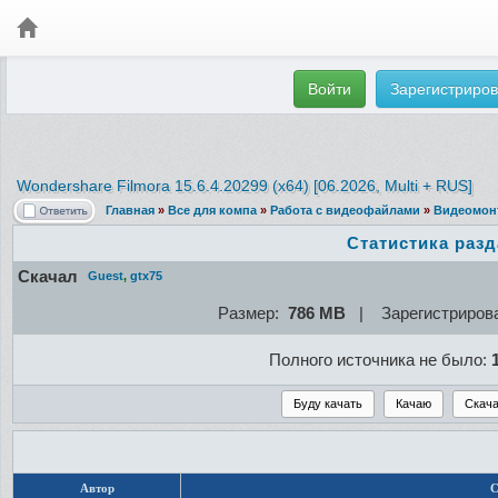
Войти
Зарегистриров
Wondershare Filmora 15.6.4.20299
(x64) [06.2026, Multi + RUS]
Главная
»
Все для компа
»
Работа с видеофайлами
»
Видеомон
Статистика раз
Скачал
Guest
,
gtx75
Размер:
786 MB
| Зарегистриров
Полного источника не было:
Автор
С