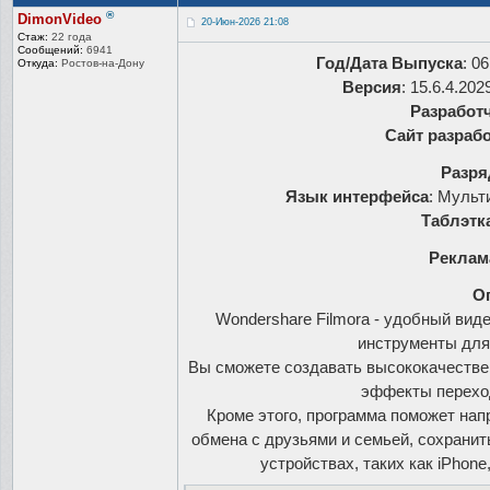
®
DimonVideo
20-Июн-2026 21:08
Стаж:
22 года
Сообщений:
6941
Год/Дата Выпуска
: 0
Откуда:
Ростов-на-До
ну
Версия
: 15.6.4.202
Разработ
Сайт разраб
Разря
Язык интерфейса
: Мульт
Таблэтк
Реклам
О
Wondershare Filmora - удобный ви
инструменты для
Вы сможете создавать высококачестве
эффекты переход
Кроме этого, программа поможет нап
обмена с друзьями и семьей, сохранит
устройствах, таких как iPhone,