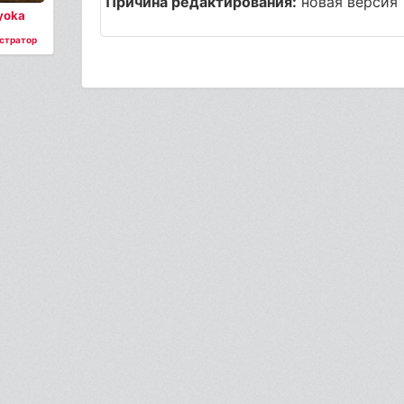
Причина редактирования:
новая версия
yoka
стратор