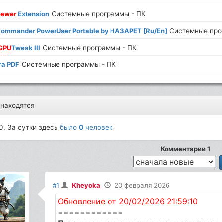
iewer
Extension
Системные программы - ПК
Commander PowerUser Portable by HA3APET [Ru/En]
Системные про
GPU
Tweak III
Системные программы - ПК
ra PDF
Системные программы - ПК
 находятся
0. За сутки здесь
было
0
человек
Комментарии 1
#1
Kheyoka
20 февраля 2026
Обновление от 20/02/2026 21:59:10
============