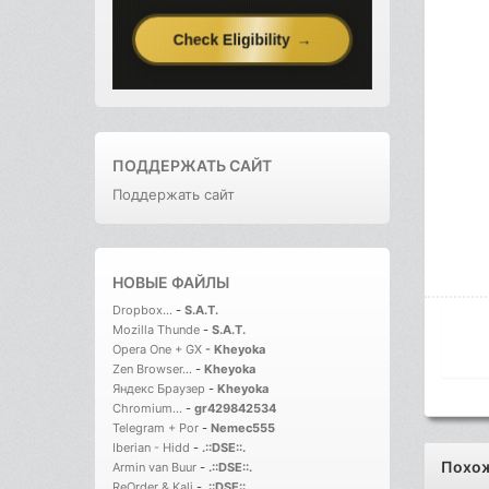
ПОДДЕРЖАТЬ САЙТ
Поддержать сайт
НОВЫЕ ФАЙЛЫ
Dropbox...
-
S.A.T.
Mozilla Thunde
-
S.A.T.
Opera One + GX
-
Kheyoka
Zen Browser...
-
Kheyoka
Яндекс Браузер
-
Kheyoka
Chromium...
-
gr429842534
Telegram + Por
-
Nemec555
Iberian - Hidd
-
.::DSE::.
Похо
Armin van Buur
-
.::DSE::.
ReOrder & Kali
-
.::DSE::.