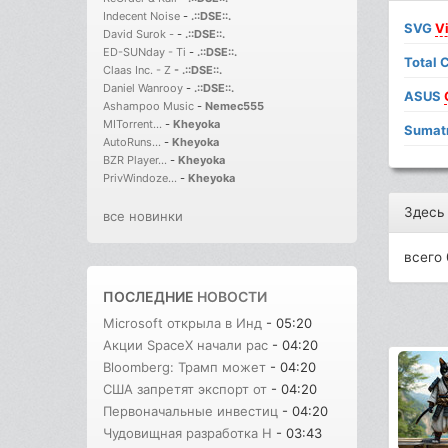
Indecent Noise
-
.::DSE::.
SVG
V
David Surok -
-
.::DSE::.
ED-SUNday - Ti
-
.::DSE::.
Total 
Claas Inc. - Z
-
.::DSE::.
Daniel Wanrooy
-
.::DSE::.
ASUS
Ashampoo Music
-
Nemec555
MITorrent...
-
Kheyoka
Sumat
AutoRuns...
-
Kheyoka
BZR Player...
-
Kheyoka
PrivWindoze...
-
Kheyoka
Здесь
все новинки
всего 
ПОСЛЕДНИЕ
НОВОСТИ
Microsoft открыла в Инд
- 05:20
Акции SpaceX начали рас
- 04:20
Bloomberg: Трамп может
- 04:20
США запретят экспорт от
- 04:20
Первоначальные инвестиц
- 04:20
Чудовищная разработка H
- 03:43