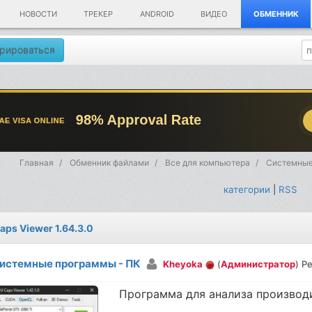
НОВОСТИ
ТРЕКЕР
ANDROID
ВИДЕО
ОБМЕННИК
рироваться
Главная
Обменник файлами
Все для компьютера
Системные
категории
|
RSS
aps Viewer 1.64.3.0
истемные программы - ПК
Kheyoka
(
Администратор
) Р
Программа для анализа производ