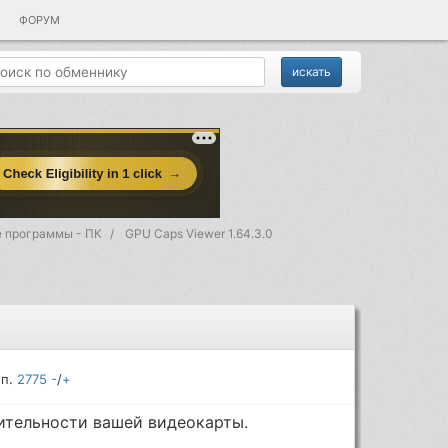
ФОРУМ
 программы - ПК
GPU Caps Viewer 1.64.3.0
еп.
2775
-
/
+
ительности вашей видеокарты.