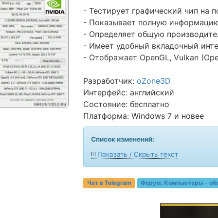
- Тестирует графический чип на 
- Показывает полную информацию
- Определяет общую производите
- Имеет удобный вкладочный инт
- Отображает OpenGL, Vulkan (Op
Разработчик:
oZone3D
Интерфейс: английский
Состояние: бесплатно
Платформа: Windows 7 и новее
Список изменений:
Показать / Скрыть текст
Чат в Telegram
Форум:
Компьютеры - об