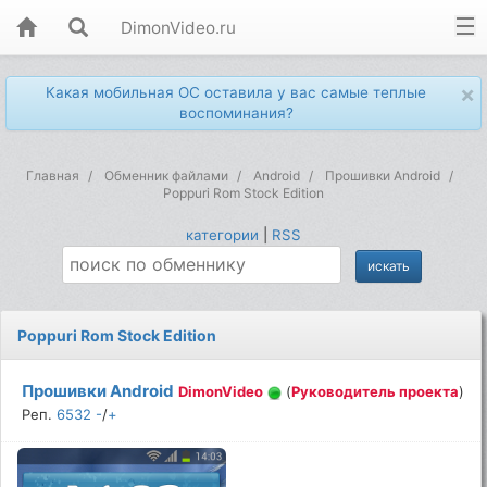
DimonVideo.ru
×
Какая мобильная ОС оставила у вас самые теплые
воспоминания?
Главная
Обменник файлами
Android
Прошивки Android
Poppuri Rom Stock Edition
категории
|
RSS
Poppuri Rom Stock Edition
Прошивки Android
DimonVideo
(
Руководитель проекта
)
Реп.
6532
-
/
+