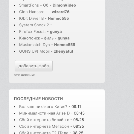
SmartFons - Об
-
DimonVideo
Glen Hansard -
-
wizard76
IObit Driver B
-
Nemec555
System Shock 2
-
Firefox Focus:
-
gunya
Кинопоиск－филь
-
gunya
Musixmatch Dyn
-
Nemec555
GUNS UP! Mobil
-
zhenyatut
добавить файл
все новинки
ПОСЛЕДНИЕ
НОВОСТИ
Больше никакого Китая?
- 09:11
Минималистичная Arise D
- 08:43
Сбой интернета билайн с
- 08:25
Сбой интернета Мегафон
- 08:25
Сбой интернета T2 (Теле
- 08:25