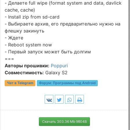
- Делаете full wipe (format system and data, davlick
cache, cache)
- Install zip from sd-card
- Выбираете архив, его предварительно нужно на
флешку закинуть
- Ждете
- Reboot system now
- Первый запуск может быть долгим
===
Авторы прошивки:
Poppuri
Совместимость:
Galaxy S2
Чат в Telegram
Форум:
Программы под Android
Скачать 303.36 Mb 98048