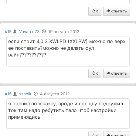
ответить
0
#15
Vovan n73
19 августа 2012
если стоит 4.0.3 XWLPD (XXLPW) можно по верх
ее поставить?можно не делать фул
вайп???????????
ответить
0
#15
sshnik
4 августа 2012
я оценил полсказку, вроде и сет цпу подружил
ток там надо ребутить тело чтоб настройки
применядись
ответить
0