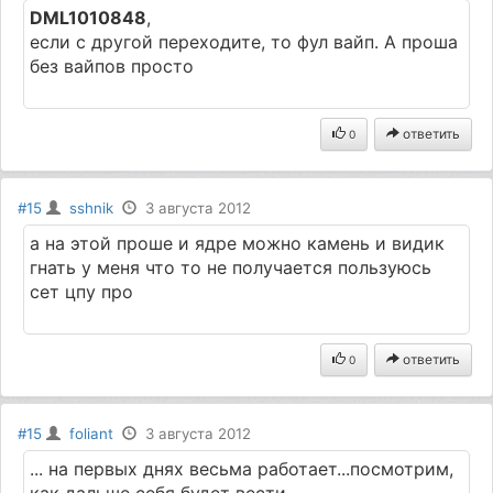
DML1010848
,
если с другой переходите, то фул вайп. А проша
без вайпов просто
ответить
0
#15
sshnik
3 августа 2012
а на этой проше и ядре можно камень и видик
гнать у меня что то не получается пользуюсь
сет цпу про
ответить
0
#15
foliant
3 августа 2012
... на первых днях весьма работает...посмотрим,
как дальше себя будет вести