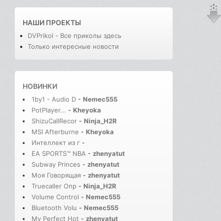
НАШИ ПРОЕКТЫ
DVPrikol - Все приколы здесь
Только интересные новости
НОВИНКИ
1by1 - Audio D
-
Nemec555
PotPlayer...
-
Kheyoka
ShizuCallRecor
-
Ninja_H2R
MSI Afterburne
-
Kheyoka
Интеллект из г
-
EA SPORTS™ NBA
-
zhenyatut
Subway Princes
-
zhenyatut
Моя Говорящая
-
zhenyatut
Truecaller Опр
-
Ninja_H2R
Volume Control
-
Nemec555
Bluetooth Volu
-
Nemec555
My Perfect Hot
-
zhenyatut