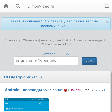
DimonVideo.ru
×
Какая мобильная ОС оставила у вас самые теплые
воспоминания?
Главная
Обменник файлами
Android
Android - переводы
FX File Explorer 7.1.3.0
категории
|
RSS
FX File Explorer 7.1.3.0
Android - переводы
nokio n73me
(
Сэнсэй
) Реп.
2923
-
/
+