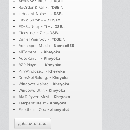
Armin van Buur
-
.::DSE::.
ReOrder & Kali
-
.::DSE::.
Indecent Noise
-
.::DSE::.
David Surok -
-
.::DSE::.
ED-SUNday - Ti
-
.::DSE::.
Claas Inc. - Z
-
.::DSE::.
Daniel Wanrooy
-
.::DSE::.
Ashampoo Music
-
Nemec555
MITorrent...
-
Kheyoka
AutoRuns...
-
Kheyoka
BZR Player...
-
Kheyoka
PrivWindoze...
-
Kheyoka
DoesNotBelong.
-
Kheyoka
Windows Mainte
-
Kheyoka
Windows Utilit
-
Kheyoka
AMD Ryzen Mast
-
Kheyoka
Temperature Ic
-
Kheyoka
Frostborn: Coo
-
zhenyatut
добавить файл