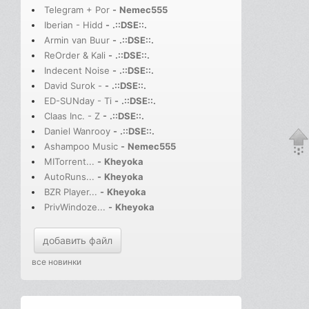
Telegram + Por
-
Nemec555
Iberian - Hidd
-
.::DSE::.
Armin van Buur
-
.::DSE::.
ReOrder & Kali
-
.::DSE::.
Indecent Noise
-
.::DSE::.
David Surok -
-
.::DSE::.
ED-SUNday - Ti
-
.::DSE::.
Claas Inc. - Z
-
.::DSE::.
Daniel Wanrooy
-
.::DSE::.
Ashampoo Music
-
Nemec555
MITorrent...
-
Kheyoka
AutoRuns...
-
Kheyoka
BZR Player...
-
Kheyoka
PrivWindoze...
-
Kheyoka
добавить файл
все новинки