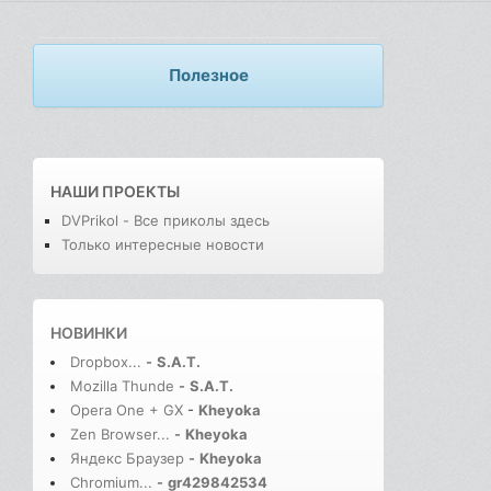
Полезное
НАШИ ПРОЕКТЫ
DVPrikol - Все приколы здесь
Только интересные новости
НОВИНКИ
Dropbox...
-
S.A.T.
Mozilla Thunde
-
S.A.T.
Opera One + GX
-
Kheyoka
Zen Browser...
-
Kheyoka
Яндекс Браузер
-
Kheyoka
Chromium...
-
gr429842534