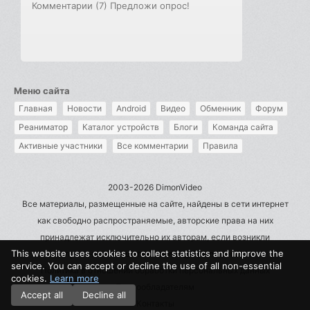
Комментарии (7)
Предложи опрос!
Меню сайта
Главная
Новости
Android
Видео
Обменник
Форум
Реаниматор
Каталог устройств
Блоги
Команда сайта
Активные участники
Все комментарии
Правила
2003-2026 DimonVideo
Все материалы, размещенные на сайте, найдены в сети интернет
как свободно распространяемые, авторские права на них
принадлежат исключительно их авторам, если возникли
This website uses cookies to collect statistics and improve the
претензии - пишите на admin@dimonvideo.ru
service. You can accept or decline the use of all non-essential
Политика в отношении обработки персональных данных
cookies.
Learn more
Правообладателям
Accept all
Decline all
Контакты