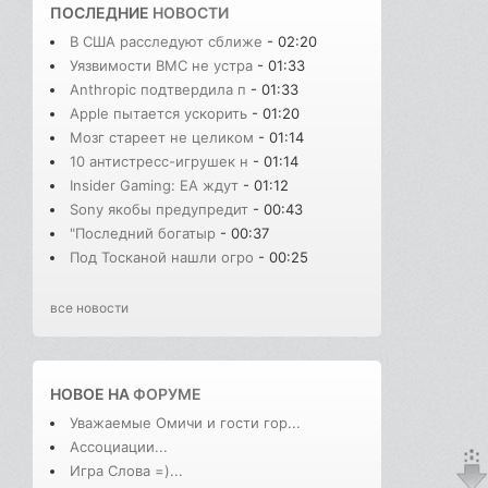
ПОСЛЕДНИЕ
НОВОСТИ
В США расследуют сближе
- 02:20
Уязвимости BMC не устра
- 01:33
Anthropic подтвердила п
- 01:33
Apple пытается ускорить
- 01:20
Мозг стареет не целиком
- 01:14
10 антистресс-игрушек н
- 01:14
Insider Gaming: EA ждут
- 01:12
Sony якобы предупредит
- 00:43
"Последний богатыр
- 00:37
Под Тосканой нашли огро
- 00:25
все новости
НОВОЕ НА
ФОРУМЕ
Уважаемые Омичи и гости гор...
Ассоциации...
Игра Слова =)...