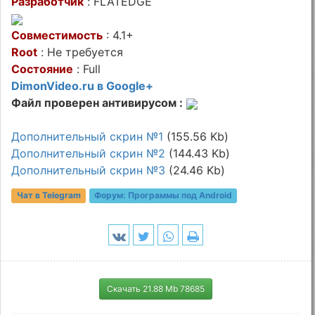
Разработчик
: FLATEDGE
Совместимость
: 4.1+
Root
: Не требуется
Состояние
: Full
DimonVideo.ru в Google+
Файл проверен антивирусом :
Дополнительный скрин №1
(155.56 Kb)
Дополнительный скрин №2
(144.43 Kb)
Дополнительный скрин №3
(24.46 Kb)
Чат в Telegram
Форум:
Программы под Android
Скачать 21.88 Mb 78685