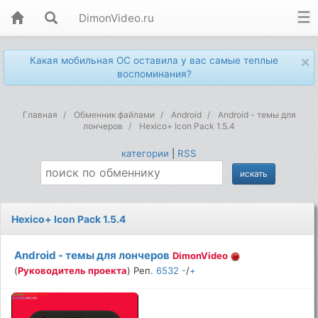
DimonVideo.ru
×
Какая мобильная ОС оставила у вас самые теплые
воспоминания?
Главная
Обменник файлами
Android
Android - темы для
лончеров
Hexico+ Icon Pack 1.5.4
категории
|
RSS
Hexico+ Icon Pack 1.5.4
Android - темы для лончеров
DimonVideo
(
Руководитель проекта
) Реп.
6532
-
/
+