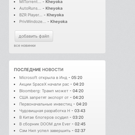
MITorrent...
-
Kheyoka
AutoRuns...
-
Kheyoka
BZR Player...
-
Kheyoka
PrivWindoze...
-
Kheyoka
добавить файл
все новинки
ПОСЛЕДНИЕ
НОВОСТИ
Microsoft открыла в Инд
- 05:20
Акции SpaceX начали рас
- 04:20
Bloomberg: Трамп может
- 04:20
США запретят экспорт от
- 04:20
Первоначальные инвестиц
- 04:20
Чудовищная разработка H
- 03:43
В Китае блогеров осудил
- 03:20
В сборник DOOM для Ever
- 02:45
Сэм Нил успел завершить
- 02:37