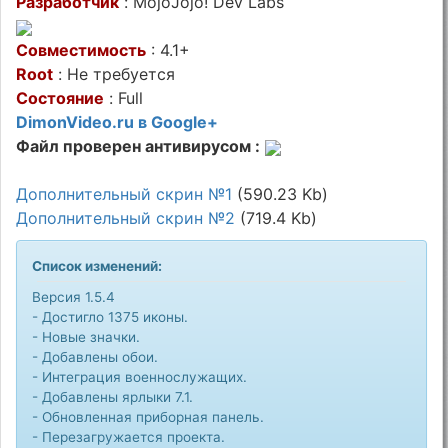
Разработчик
: MojoJojo! Dev Labs
Совместимость
: 4.1+
Root
: Не требуется
Состояние
: Full
DimonVideo.ru в Google+
Файл проверен антивирусом :
Дополнительный скрин №1
(590.23 Kb)
Дополнительный скрин №2
(719.4 Kb)
Список изменений:
Версия 1.5.4
- Достигло 1375 иконы.
- Новые значки.
- Добавлены обои.
- Интеграция военнослужащих.
- Добавлены ярлыки 7.1.
- Обновленная приборная панель.
- Перезагружается проекта.