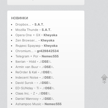
НОВИНКИ
Dropbox...
-
S.A.T.
Mozilla Thunde
-
S.A.T.
Opera One + GX
-
Kheyoka
Zen Browser...
-
Kheyoka
Яндекс Браузер
-
Kheyoka
Chromium...
-
gr429842534
Telegram + Por
-
Nemec555
Iberian - Hidd
-
.::DSE::.
Armin van Buur
-
.::DSE::.
ReOrder & Kali
-
.::DSE::.
Indecent Noise
-
.::DSE::.
David Surok -
-
.::DSE::.
ED-SUNday - Ti
-
.::DSE::.
Claas Inc. - Z
-
.::DSE::.
Daniel Wanrooy
-
.::DSE::.
Ashampoo Music
-
Nemec555