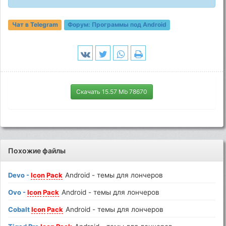
Чат в Telegram
Форум:
Программы под Android
Скачать 15.57 Mb 78670
Похожие файлы
Devo -
Icon
Pack
Android - темы для лончеров
Ovo -
Icon
Pack
Android - темы для лончеров
Cobalt
Icon
Pack
Android - темы для лончеров