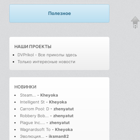
Полезное
НАШИ ПРОЕКТЫ
DVPrikol - Все приколы здесь
Только интересные новости
НОВИНКИ
Steam...
-
Kheyoka
Intelligent St
-
Kheyoka
Carrom Pool: D
-
zhenyatut
Robbery Bob...
-
zhenyatut
Plague Inc....
-
zhenyatut
Wagnardsoft To
-
Kheyoka
Эволюция...
-
iksman82