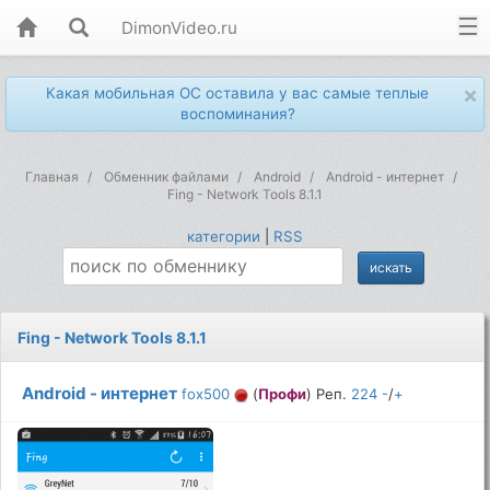
DimonVideo.ru
×
Какая мобильная ОС оставила у вас самые теплые
воспоминания?
Главная
Обменник файлами
Android
Android - интернет
Fing - Network Tools 8.1.1
категории
|
RSS
Fing - Network Tools 8.1.1
Android - интернет
fox500
(
Профи
) Реп.
224
-
/
+