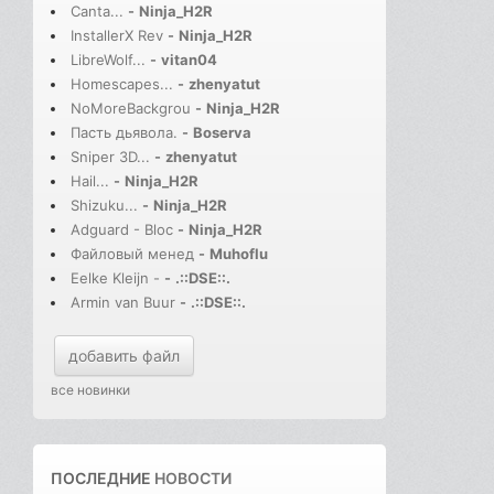
Canta...
-
Ninja_H2R
InstallerX Rev
-
Ninja_H2R
LibreWolf...
-
vitan04
Homescapes...
-
zhenyatut
NoMoreBackgrou
-
Ninja_H2R
Пасть дьявола.
-
Boserva
Sniper 3D...
-
zhenyatut
Hail...
-
Ninja_H2R
Shizuku...
-
Ninja_H2R
Adguard - Bloc
-
Ninja_H2R
Файловый менед
-
Muhoflu
Eelke Kleijn -
-
.::DSE::.
Armin van Buur
-
.::DSE::.
добавить файл
все новинки
ПОСЛЕДНИЕ
НОВОСТИ