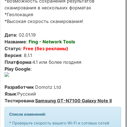
*Возможность сохранения результатов
сканирования в нескольких форматах
*Геолокация
*Высокая скорость сканирования!
Дата:
02.01.19
Название
:
Fing - Network Tools
Статус
:
Free (без рекламы)
Версия
: 8.1.1
Платформа
:4.1 или более поздняя
Play Google
:
Разработчик
Domotz Ltd
Язык
:Русский
Тестирована
:
Samsung GT-N7100 Galaxy Note II
Список изменений:
* Проверьте скорость вашего Wi-Fi и сотовых сетей