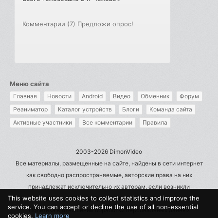
Комментарии (7)
Предложи опрос!
Меню сайта
Главная
Новости
Android
Видео
Обменник
Форум
Реаниматор
Каталог устройств
Блоги
Команда сайта
Активные участники
Все комментарии
Правила
2003-2026 DimonVideo
Все материалы, размещенные на сайте, найдены в сети интернет
как свободно распространяемые, авторские права на них
принадлежат исключительно их авторам, если возникли
This website uses cookies to collect statistics and improve the
претензии - пишите на admin@dimonvideo.ru
service. You can accept or decline the use of all non-essential
Политика в отношении обработки персональных данных
cookies.
Learn more