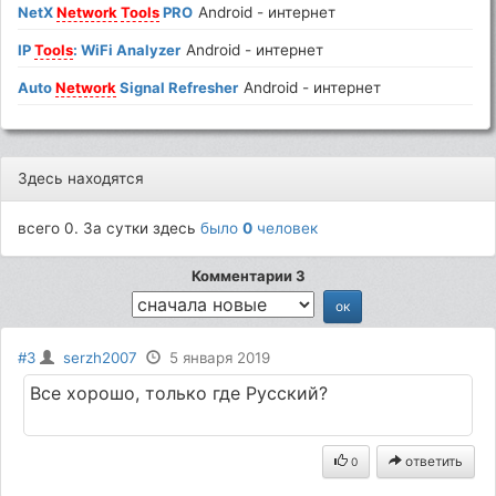
NetX
Network
Tools
PRO
Android - интернет
IP
Tools
: WiFi Analyzer
Android - интернет
Auto
Network
Signal Refresher
Android - интернет
Здесь находятся
всего 0. За сутки здесь
было
0
человек
Комментарии 3
#3
serzh2007
5 января 2019
Все хорошо, только где Русский?
ответить
0