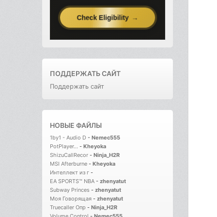
ПОДДЕРЖАТЬ САЙТ
Поддержать сайт
НОВЫЕ ФАЙЛЫ
1by1 - Audio D
-
Nemec555
PotPlayer...
-
Kheyoka
ShizuCallRecor
-
Ninja_H2R
MSI Afterburne
-
Kheyoka
Интеллект из г
-
EA SPORTS™ NBA
-
zhenyatut
Subway Princes
-
zhenyatut
Моя Говорящая
-
zhenyatut
Truecaller Опр
-
Ninja_H2R
Volume Control
-
Nemec555