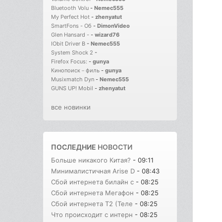
Bluetooth Volu
-
Nemec555
My Perfect Hot
-
zhenyatut
SmartFons - Об
-
DimonVideo
Glen Hansard -
-
wizard76
IObit Driver B
-
Nemec555
System Shock 2
-
Firefox Focus:
-
gunya
Кинопоиск－филь
-
gunya
Musixmatch Dyn
-
Nemec555
GUNS UP! Mobil
-
zhenyatut
все новинки
ПОСЛЕДНИЕ
НОВОСТИ
Больше никакого Китая?
- 09:11
Минималистичная Arise D
- 08:43
Сбой интернета билайн с
- 08:25
Сбой интернета Мегафон
- 08:25
Сбой интернета T2 (Теле
- 08:25
Что происходит с интерн
- 08:25