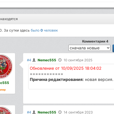
 находятся
0. За сутки здесь
было
0
человек
Комментарии 4
#4
Nemec555
10 сентября 2025
Обновление от 10/09/2025 18:04:02
============
Причина редактирования:
новая версия.
c555
рпер
#4
Nemec555
14 сентября 2023