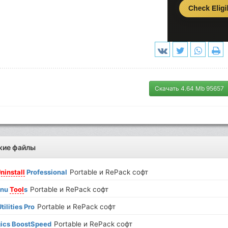
Скачать 4.64 Mb 95657
жие файлы
ninstall
Professional
Portable и RePack софт
enu
Tool
s
Portable и RePack софт
tilities Pro
Portable и RePack софт
ics BoostSpeed
Portable и RePack софт