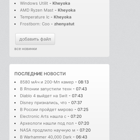
Windows Utilit
-
Kheyoka
AMD Ryzen Mast
-
Kheyoka
Temperature Ic
-
Kheyoka
Frostborn: Coo
-
zhenyatut
добавить файл
все новинки
ПОСЛЕДНИЕ
НОВОСТИ
8580 мАч и 200-Мп камер
- 08:13
В Японии запустили техн
- 07:43
Diablo 4 выйдет на Swit
- 07:43
Disney признались, что
- 07:37
В России пройдет мирово
- 07:25
Electronic Arts нашла с
- 07:20
Археологи нашли под пол
- 07:20
NASA продлило научную м
- 07:20
В Warhammer 40,000 Dark
- 06:43