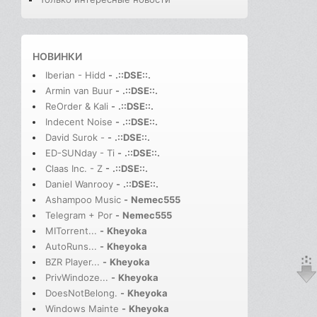
НОВИНКИ
Iberian - Hidd
-
.::DSE::.
Armin van Buur
-
.::DSE::.
ReOrder & Kali
-
.::DSE::.
Indecent Noise
-
.::DSE::.
David Surok -
-
.::DSE::.
ED-SUNday - Ti
-
.::DSE::.
Claas Inc. - Z
-
.::DSE::.
Daniel Wanrooy
-
.::DSE::.
Ashampoo Music
-
Nemec555
Telegram + Por
-
Nemec555
MITorrent...
-
Kheyoka
AutoRuns...
-
Kheyoka
BZR Player...
-
Kheyoka
PrivWindoze...
-
Kheyoka
DoesNotBelong.
-
Kheyoka
Windows Mainte
-
Kheyoka