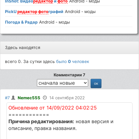
InShot: Видео
редактор
и
фото
Android - моды
PickU
редактор
фото
графий
Android - моды
Погода & Радар
Android - моды
Здесь находятся
всего 0. За сутки здесь
было
0
человек
Комментарии 7
#7
Nemec555
14 сентября 2022
Обновление от 14/09/2022 04:02:25
============
Причина редактирования:
новая версия и
описание, правка названия.