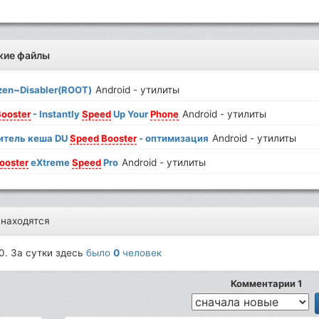
жие файлы
zen~Disabler(ROOT)
Android - утилиты
Booster
- Instantly
Speed
Up Your
Phone
Android - утилиты
итель кеша DU
Speed
Booster
- оптимизация
Android - утилиты
ooster
eXtreme
Speed
Pro
Android - утилиты
 находятся
0. За сутки здесь
было
0
человек
Комментарии 1