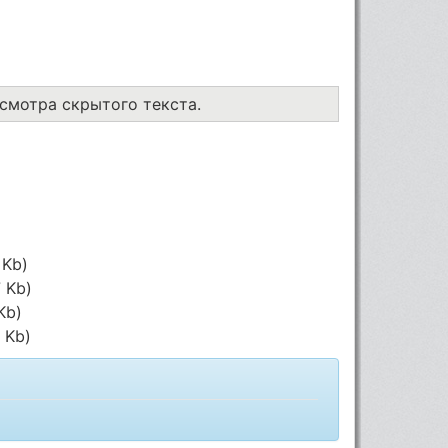
осмотра скрытого текста.
 Kb)
7 Kb)
Kb)
 Kb)