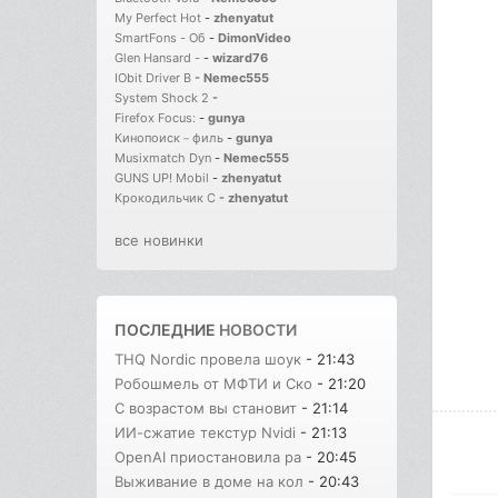
My Perfect Hot
-
zhenyatut
SmartFons - Об
-
DimonVideo
Glen Hansard -
-
wizard76
IObit Driver B
-
Nemec555
System Shock 2
-
Firefox Focus:
-
gunya
Кинопоиск－филь
-
gunya
Musixmatch Dyn
-
Nemec555
GUNS UP! Mobil
-
zhenyatut
Крокодильчик С
-
zhenyatut
все новинки
ПОСЛЕДНИЕ
НОВОСТИ
THQ Nordic провела шоук
- 21:43
Робошмель от МФТИ и Ско
- 21:20
С возрастом вы становит
- 21:14
ИИ-сжатие текстур Nvidi
- 21:13
OpenAI приостановила ра
- 20:45
Выживание в доме на кол
- 20:43