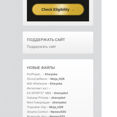
ПОДДЕРЖАТЬ САЙТ
Поддержать сайт
НОВЫЕ ФАЙЛЫ
PotPlayer...
-
Kheyoka
ShizuCallRecor
-
Ninja_H2R
MSI Afterburne
-
Kheyoka
Интеллект из г
-
EA SPORTS™ NBA
-
zhenyatut
Subway Princes
-
zhenyatut
Моя Говорящая
-
zhenyatut
Truecaller Опр
-
Ninja_H2R
Volume Control
-
Nemec555
Bluetooth Volu
-
Nemec555