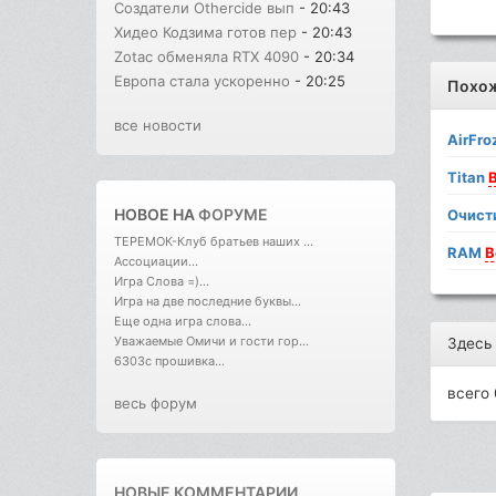
Создатели Othercide вып
- 20:43
Хидео Кодзима готов пер
- 20:43
Zotac обменяла RTX 4090
- 20:34
Европа стала ускоренно
- 20:25
Похо
все новости
AirFro
Titan
НОВОЕ НА
ФОРУМЕ
Очист
ТЕРЕМОК-Клуб братьев наших ...
RAM
B
Ассоциации...
Игра Слова =)...
Игра на две последние буквы...
Еще одна игра слова...
Уважаемые Омичи и гости гор...
Здесь
6303с прошивка...
всего 
весь форум
НОВЫЕ КОММЕНТАРИИ