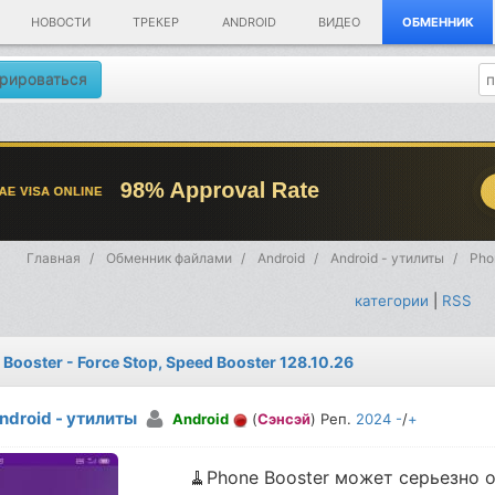
НОВОСТИ
ТРЕКЕР
ANDROID
ВИДЕО
ОБМЕННИК
рироваться
Главная
Обменник файлами
Android
Android - утилиты
Pho
категории
|
RSS
Booster - Force Stop, Speed Booster 128.10.26
ndroid - утилиты
Android
(
Сэнсэй
) Реп.
2024
-
/
+
🧹Phone Booster может серьезно