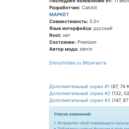
Последнее обновление от:
11 июл
Разработчик:
Calckit
МАРКЕТ
Совместимость:
5.0+
Язык интерфейса:
русский
Root:
нет
Состояние:
Premium
Автор мода:
derrin
DimonVideo.ru ВКонтакте
Дополнительный скрин #1
(87, 74 
Дополнительный скрин #2
(132, 0
Дополнительный скрин #3
(147, 87
Список изменений:
• Исправлен сбой плавающего калькуля
• Добавлены новые функции в пользов