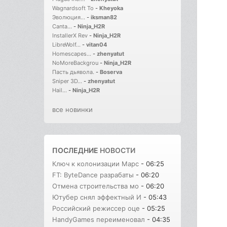
Wagnardsoft To
-
Kheyoka
Эволюция...
-
iksman82
Canta...
-
Ninja_H2R
InstallerX Rev
-
Ninja_H2R
LibreWolf...
-
vitan04
Homescapes...
-
zhenyatut
NoMoreBackgrou
-
Ninja_H2R
Пасть дьявола.
-
Boserva
Sniper 3D...
-
zhenyatut
Hail...
-
Ninja_H2R
все новинки
ПОСЛЕДНИЕ
НОВОСТИ
Ключ к колонизации Марс
- 06:25
FT: ByteDance разрабаты
- 06:20
Отмена строительства мо
- 06:20
Ютубер снял эффектный И
- 05:43
Российский режиссер оце
- 05:25
HandyGames переименовал
- 04:35