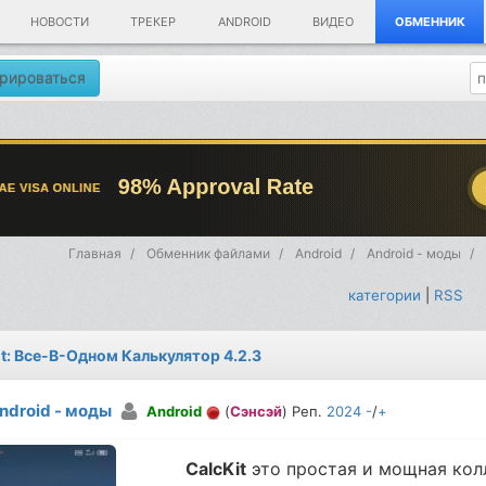
НОВОСТИ
ТРЕКЕР
ANDROID
ВИДЕО
ОБМЕННИК
рироваться
Главная
Обменник файлами
Android
Android - моды
категории
|
RSS
it: Все-В-Одном Калькулятор 4.2.3
ndroid - моды
Android
(
Сэнсэй
) Реп.
2024
-
/
+
CalcKit
это простая и мощная кол