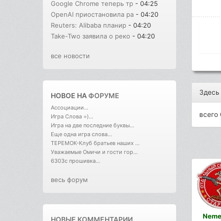
Google Chrome теперь тр
- 04:25
OpenAI приостановила ра
- 04:20
Reuters: Alibaba планир
- 04:20
Take-Two заявила о реко
- 04:20
все новости
Здесь
НОВОЕ НА
ФОРУМЕ
Ассоциации...
всего 
Игра Слова =)...
Игра на две последние буквы...
Еще одна игра слова...
ТЕРЕМОК-Клуб братьев наших ...
Уважаемые Омичи и гости гор...
6303с прошивка...
весь форум
Neme
НОВЫЕ КОММЕНТАРИИ