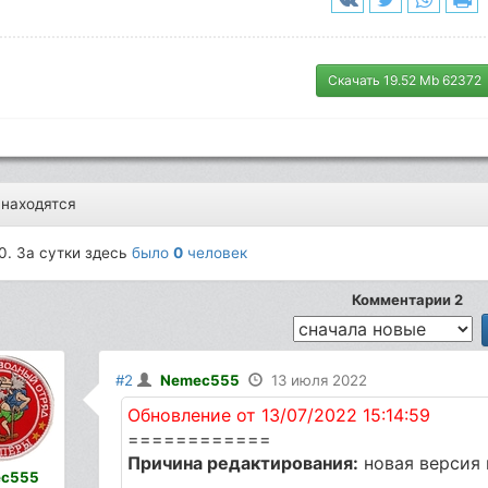
Скачать 19.52 Mb 62372
 находятся
0. За сутки здесь
было
0
человек
Комментарии 2
#2
Nemec555
13 июля 2022
Обновление от 13/07/2022 15:14:59
============
Причина редактирования:
новая версия 
c555