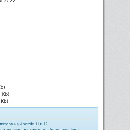
я 2022
Kb)
2 Kb)
 Kb)
тора на Android 11 и 12.
ательские инструменты (mod, gcd, lcm)