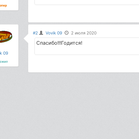
рпер
#2
Vovik 09
2 июля 2020
Спасибо!!!Годится!
k 09
ожил