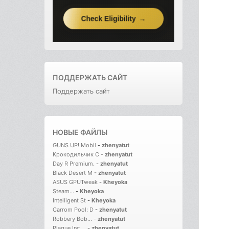
ПОДДЕРЖАТЬ САЙТ
Поддержать сайт
НОВЫЕ ФАЙЛЫ
GUNS UP! Mobil
-
zhenyatut
Крокодильчик С
-
zhenyatut
Day R Premium.
-
zhenyatut
Black Desert M
-
zhenyatut
ASUS GPUTweak
-
Kheyoka
Steam...
-
Kheyoka
Intelligent St
-
Kheyoka
Carrom Pool: D
-
zhenyatut
Robbery Bob...
-
zhenyatut
Plague Inc....
-
zhenyatut