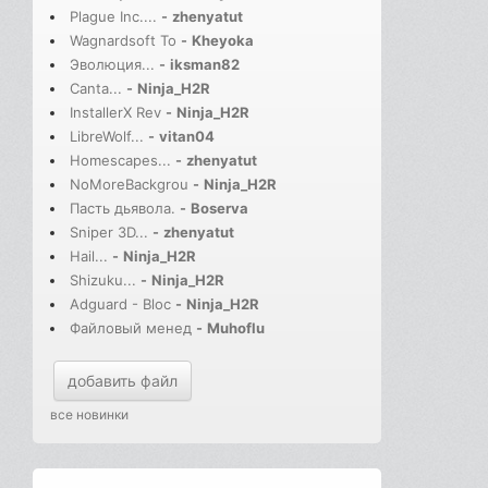
Plague Inc....
-
zhenyatut
Wagnardsoft To
-
Kheyoka
Эволюция...
-
iksman82
Canta...
-
Ninja_H2R
InstallerX Rev
-
Ninja_H2R
LibreWolf...
-
vitan04
Homescapes...
-
zhenyatut
NoMoreBackgrou
-
Ninja_H2R
Пасть дьявола.
-
Boserva
Sniper 3D...
-
zhenyatut
Hail...
-
Ninja_H2R
Shizuku...
-
Ninja_H2R
Adguard - Bloc
-
Ninja_H2R
Файловый менед
-
Muhoflu
добавить файл
все новинки