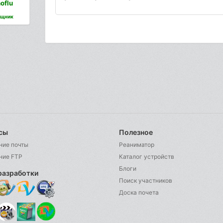
oflu
щник
сы
Полезное
ние почты
Реаниматор
ние FTP
Каталог устройств
Блоги
разработки
Поиск участников
Доска почета