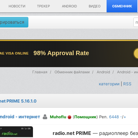
НОВОСТИ
ТРЕКЕР
ANDROID
ВИДЕО
ОБМЕННИК
рироваться
Главная
Обменник файлами
Android
Android - и
категории
|
RSS
net PRIME 5.16.1.0
ndroid - интернет
Muhoflu
(
Помощник
) Реп.
6448
-
/
+
radio.net PRIME
— радиоплеер без