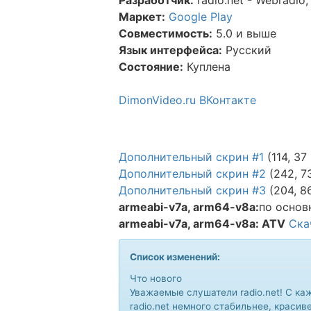
Маркет:
Google Play
Совместимость:
5.0 и выше
Язык интерфейса:
Русский
Состояние:
Куплена
DimonVideo.ru ВКонтакте
Дополнительный скрин #1
(114, 37
Дополнительный скрин #2
(242, 7
Дополнительный скрин #3
(204, 8
armeabi-v7a, arm64-v8a:
по основ
armeabi-v7a, arm64-v8a: ATV
Ска
Список изменений:
Что нового
Уважаемые слушатели radio.net! С к
radio.net немного стабильнее, красив