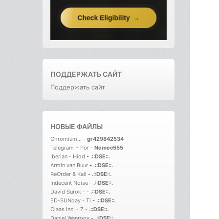
ПОДДЕРЖАТЬ САЙТ
Поддержать сайт
НОВЫЕ ФАЙЛЫ
Chromium...
-
gr429842534
Telegram + Por
-
Nemec555
Iberian - Hidd
-
.::DSE::.
Armin van Buur
-
.::DSE::.
ReOrder & Kali
-
.::DSE::.
Indecent Noise
-
.::DSE::.
David Surok -
-
.::DSE::.
ED-SUNday - Ti
-
.::DSE::.
Claas Inc. - Z
-
.::DSE::.
Daniel Wanrooy
-
.::DSE::.