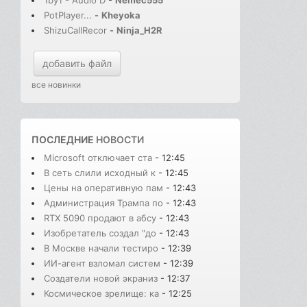
1by1 - Audio D
-
Nemec555
PotPlayer...
-
Kheyoka
ShizuCallRecor
-
Ninja_H2R
добавить файл
все новинки
ПОСЛЕДНИЕ
НОВОСТИ
Microsoft отключает ста
- 12:45
В сеть слили исходный к
- 12:45
Цены на оперативную пам
- 12:43
Администрация Трампа по
- 12:43
RTX 5090 продают в абсу
- 12:43
Изобретатель создал "до
- 12:43
В Москве начали тестиро
- 12:39
ИИ-агент взломал систем
- 12:39
Cоздатели новой экраниз
- 12:37
Космическое зрелище: ка
- 12:25