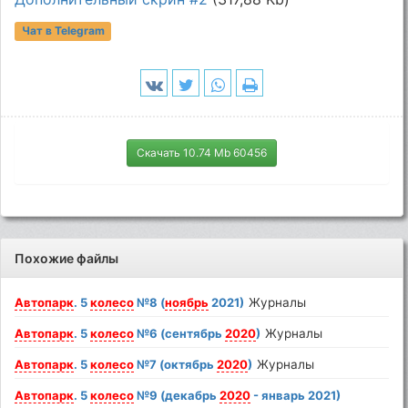
Чат в Telegram
Скачать 10.74 Mb 60456
Похожие файлы
Автопарк
. 5
колесо
№8 (
ноябрь
2021)
Журналы
Автопарк
. 5
колесо
№6 (сентябрь
2020
)
Журналы
Автопарк
. 5
колесо
№7 (октябрь
2020
)
Журналы
Автопарк
. 5
колесо
№9 (декабрь
2020
- январь 2021)