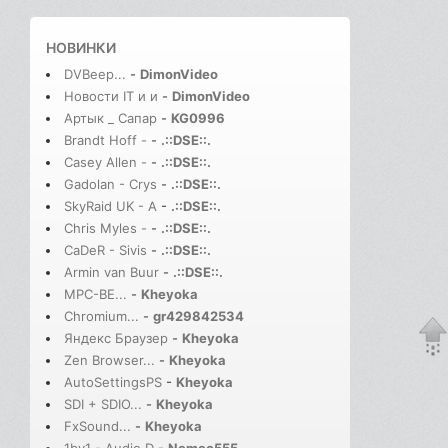
НОВИНКИ
DVBeep...
-
DimonVideo
Новости IT и и
-
DimonVideo
Артык _ Сапар
-
KG0996
Brandt Hoff -
-
.::DSE::.
Casey Allen -
-
.::DSE::.
Gadolan - Crys
-
.::DSE::.
SkyRaid UK - A
-
.::DSE::.
Chris Myles -
-
.::DSE::.
CaDeR - Sivis
-
.::DSE::.
Armin van Buur
-
.::DSE::.
MPC-BE...
-
Kheyoka
Chromium...
-
gr429842534
Яндекс Браузер
-
Kheyoka
Zen Browser...
-
Kheyoka
AutoSettingsPS
-
Kheyoka
SDI + SDIO...
-
Kheyoka
FxSound...
-
Kheyoka