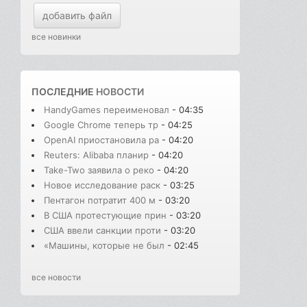
добавить файл
все новинки
ПОСЛЕДНИЕ
НОВОСТИ
HandyGames переименовал
- 04:35
Google Chrome теперь тр
- 04:25
OpenAI приостановила ра
- 04:20
Reuters: Alibaba планир
- 04:20
Take-Two заявила о реко
- 04:20
Новое исследование раск
- 03:25
Пентагон потратит 400 м
- 03:20
В США протестующие прин
- 03:20
США ввели санкции проти
- 03:20
«Машины, которые не был
- 02:45
все новости