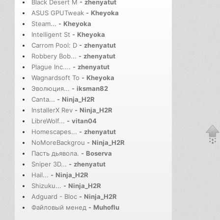
Black Desert M
-
zhenyatut
ASUS GPUTweak
-
Kheyoka
Steam...
-
Kheyoka
Intelligent St
-
Kheyoka
Carrom Pool: D
-
zhenyatut
Robbery Bob...
-
zhenyatut
Plague Inc....
-
zhenyatut
Wagnardsoft To
-
Kheyoka
Эволюция...
-
iksman82
Canta...
-
Ninja_H2R
InstallerX Rev
-
Ninja_H2R
LibreWolf...
-
vitan04
Homescapes...
-
zhenyatut
NoMoreBackgrou
-
Ninja_H2R
Пасть дьявола.
-
Boserva
Sniper 3D...
-
zhenyatut
Hail...
-
Ninja_H2R
Shizuku...
-
Ninja_H2R
Adguard - Bloc
-
Ninja_H2R
Файловый менед
-
Muhoflu