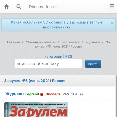
DimonVideo.ru
×
Какая мобильная ОС оставила у вас самые теплые
воспоминания?
Главная
Обменник файлами
Библиотека
Журналы
За
рулем №6 (июнь 2021) Россия
категории
|
RSS
За рулем №6 (июнь 2021) Россия
Журналы
Legrand
(
Эксперт
) Реп.
364
-
/
+