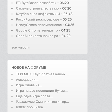
FT: ByteDance разрабаты
- 06:20
Отмена строительства мо
- 06:20
Ютубер снял эффектный И
- 05:43
Российский режиссер оце
- 05:25
HandyGames переименовал
- 04:35
Google Chrome теперь тр
- 04:25
OpenAI приостановила ра
- 04:20
все новости
НОВОЕ НА
ФОРУМЕ
ТЕРЕМОК-Клуб братьев наших ...
Ассоциации...
Игра Слова =)...
Игра на две последние буквы...
Еще одна игра слова...
Уважаемые Омичи и гости гор...
6303с прошивка...