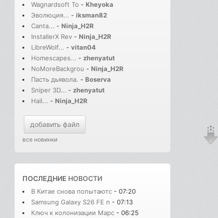
Wagnardsoft To
-
Kheyoka
Эволюция...
-
iksman82
Canta...
-
Ninja_H2R
InstallerX Rev
-
Ninja_H2R
LibreWolf...
-
vitan04
Homescapes...
-
zhenyatut
NoMoreBackgrou
-
Ninja_H2R
Пасть дьявола.
-
Boserva
Sniper 3D...
-
zhenyatut
Hail...
-
Ninja_H2R
добавить файл
все новинки
ПОСЛЕДНИЕ
НОВОСТИ
В Китае снова попытаютс
- 07:20
Samsung Galaxy S26 FE п
- 07:13
Ключ к колонизации Марс
- 06:25