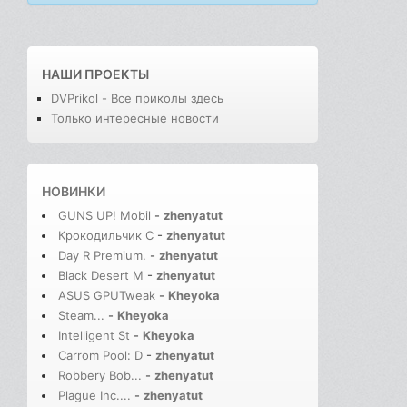
НАШИ ПРОЕКТЫ
DVPrikol - Все приколы здесь
Только интересные новости
НОВИНКИ
GUNS UP! Mobil
-
zhenyatut
Крокодильчик С
-
zhenyatut
Day R Premium.
-
zhenyatut
Black Desert M
-
zhenyatut
ASUS GPUTweak
-
Kheyoka
Steam...
-
Kheyoka
Intelligent St
-
Kheyoka
Carrom Pool: D
-
zhenyatut
Robbery Bob...
-
zhenyatut
Plague Inc....
-
zhenyatut