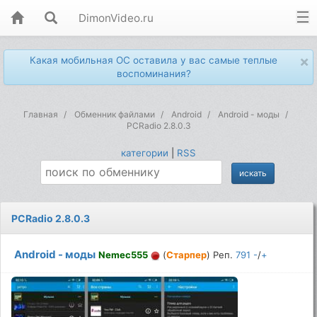
DimonVideo.ru
×
Какая мобильная ОС оставила у вас самые теплые
воспоминания?
Главная
Обменник файлами
Android
Android - моды
PCRadio 2.8.0.3
категории
|
RSS
PCRadio 2.8.0.3
Android - моды
Nemec555
(
Старпер
) Реп.
791
-
/
+