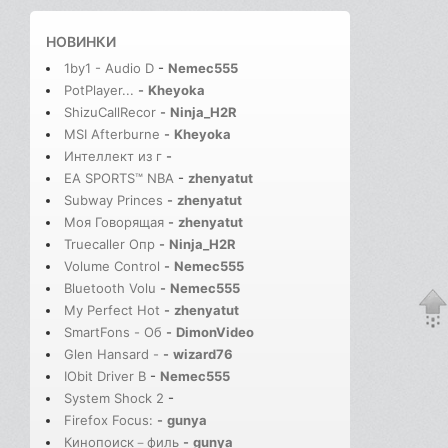
НОВИНКИ
1by1 - Audio D
-
Nemec555
PotPlayer...
-
Kheyoka
ShizuCallRecor
-
Ninja_H2R
MSI Afterburne
-
Kheyoka
Интеллект из г
-
EA SPORTS™ NBA
-
zhenyatut
Subway Princes
-
zhenyatut
Моя Говорящая
-
zhenyatut
Truecaller Опр
-
Ninja_H2R
Volume Control
-
Nemec555
Bluetooth Volu
-
Nemec555
My Perfect Hot
-
zhenyatut
SmartFons - Об
-
DimonVideo
Glen Hansard -
-
wizard76
IObit Driver B
-
Nemec555
System Shock 2
-
Firefox Focus:
-
gunya
Кинопоиск－филь
-
gunya