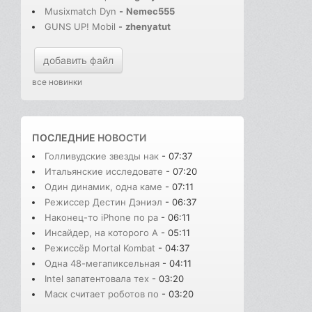
Musixmatch Dyn
-
Nemec555
GUNS UP! Mobil
-
zhenyatut
добавить файл
все новинки
ПОСЛЕДНИЕ
НОВОСТИ
Голливудские звезды нак
- 07:37
Итальянские исследовате
- 07:20
Один динамик, одна каме
- 07:11
Режиссер Дестин Дэниэл
- 06:37
Наконец-то iPhone по ра
- 06:11
Инсайдер, на которого A
- 05:11
Режиссёр Mortal Kombat
- 04:37
Одна 48-мегапиксельная
- 04:11
Intel запатентовала тех
- 03:20
Маск считает роботов по
- 03:20