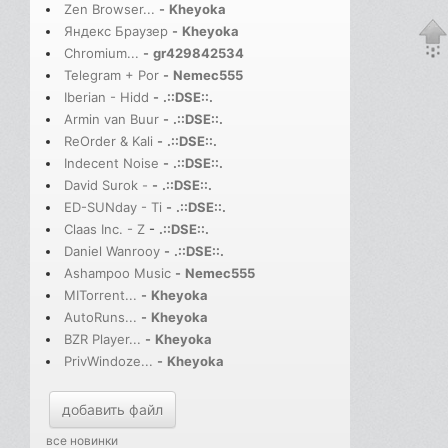
Zen Browser...
-
Kheyoka
Яндекс Браузер
-
Kheyoka
Chromium...
-
gr429842534
Telegram + Por
-
Nemec555
Iberian - Hidd
-
.::DSE::.
Armin van Buur
-
.::DSE::.
ReOrder & Kali
-
.::DSE::.
Indecent Noise
-
.::DSE::.
David Surok -
-
.::DSE::.
ED-SUNday - Ti
-
.::DSE::.
Claas Inc. - Z
-
.::DSE::.
Daniel Wanrooy
-
.::DSE::.
Ashampoo Music
-
Nemec555
MITorrent...
-
Kheyoka
AutoRuns...
-
Kheyoka
BZR Player...
-
Kheyoka
PrivWindoze...
-
Kheyoka
добавить файл
все новинки