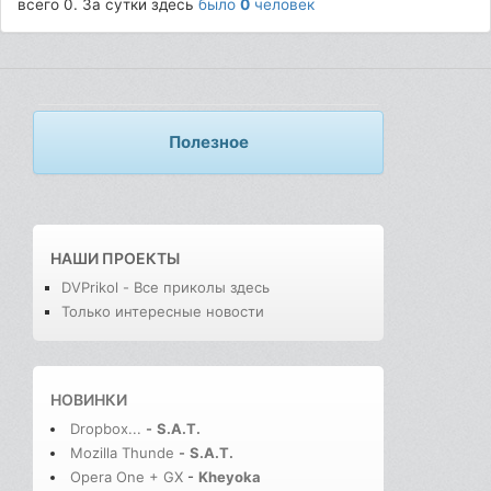
всего 0. За сутки здесь
было
0
человек
Полезное
НАШИ ПРОЕКТЫ
DVPrikol - Все приколы здесь
Только интересные новости
НОВИНКИ
Dropbox...
-
S.A.T.
Mozilla Thunde
-
S.A.T.
Opera One + GX
-
Kheyoka