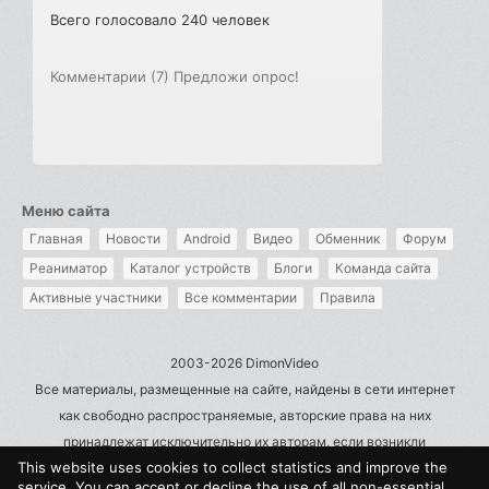
Всего голосовало 240 человек
Комментарии (7)
Предложи опрос!
Меню сайта
Главная
Новости
Android
Видео
Обменник
Форум
Реаниматор
Каталог устройств
Блоги
Команда сайта
Активные участники
Все комментарии
Правила
2003-2026 DimonVideo
Все материалы, размещенные на сайте, найдены в сети интернет
как свободно распространяемые, авторские права на них
принадлежат исключительно их авторам, если возникли
This website uses cookies to collect statistics and improve the
претензии - пишите на admin@dimonvideo.ru
service. You can accept or decline the use of all non-essential