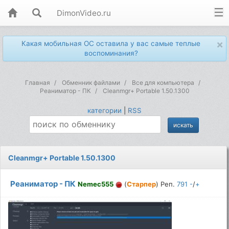
DimonVideo.ru
×
Какая мобильная ОС оставила у вас самые теплые
воспоминания?
Главная
Обменник файлами
Все для компьютера
Реаниматор - ПК
Cleanmgr+ Portable 1.50.1300
категории
|
RSS
Cleanmgr+ Portable 1.50.1300
Реаниматор - ПК
Nemec555
(
Старпер
) Реп.
791
-
/
+