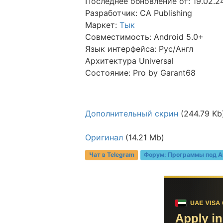
Последнее обновление от: 19.02.2
Разработчик: CA Publishing
Маркет:
Тык
Совместимость: Android 5.0+
Язык интерфейса: Рус/Англ
Архитектура Universal
Состояние: Prо by Garant68
Дополнительный скрин
(244.79 Kb
Оригинал
(14.21 Mb)
Чат в Telegram
Форум:
Программы под A