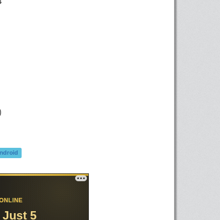
4
)
ndroid