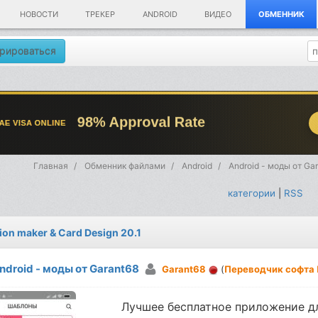
НОВОСТИ
ТРЕКЕР
ANDROID
ВИДЕО
ОБМЕННИК
рироваться
Главная
Обменник файлами
Android
Android - моды от Ga
категории
|
RSS
tion maker & Card Design 20.1
ndroid - моды от Garant68
Garant68
(
Переводчик софта
Лучшее бесплатное приложение д