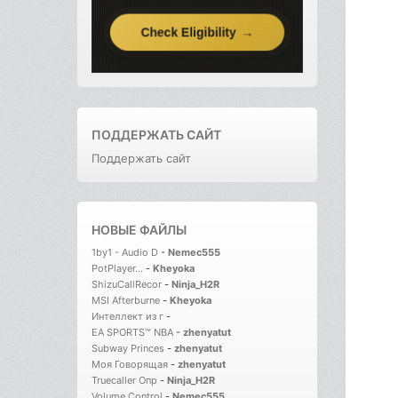
ПОДДЕРЖАТЬ САЙТ
Поддержать сайт
НОВЫЕ ФАЙЛЫ
1by1 - Audio D
-
Nemec555
PotPlayer...
-
Kheyoka
ShizuCallRecor
-
Ninja_H2R
MSI Afterburne
-
Kheyoka
Интеллект из г
-
EA SPORTS™ NBA
-
zhenyatut
Subway Princes
-
zhenyatut
Моя Говорящая
-
zhenyatut
Truecaller Опр
-
Ninja_H2R
Volume Control
-
Nemec555