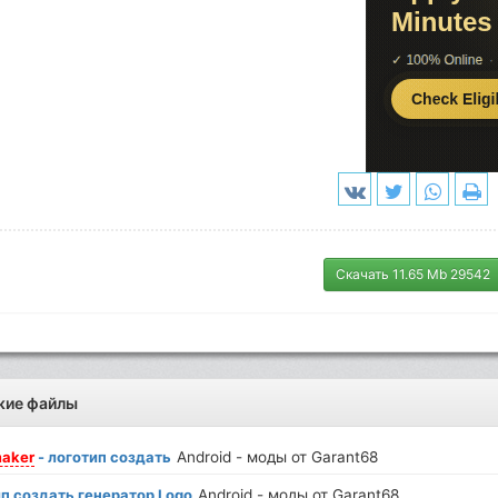
Скачать 11.65 Mb 29542
жие файлы
aker
- логотип создать
Android - моды от Garant68
п создать генератор Logo
Android - моды от Garant68