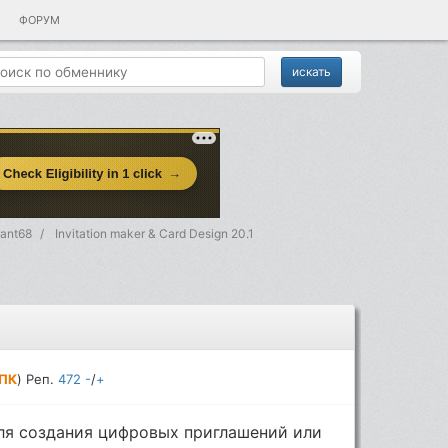
ФОРУМ
rant68
Invitation maker & Card Design 20.1
 ПК
) Реп.
472
-
/
+
ля создания цифровых приглашений или