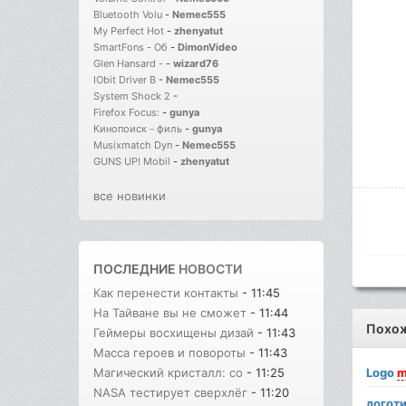
Bluetooth Volu
-
Nemec555
My Perfect Hot
-
zhenyatut
SmartFons - Об
-
DimonVideo
Glen Hansard -
-
wizard76
IObit Driver B
-
Nemec555
System Shock 2
-
Firefox Focus:
-
gunya
Кинопоиск－филь
-
gunya
Musixmatch Dyn
-
Nemec555
GUNS UP! Mobil
-
zhenyatut
все новинки
ПОСЛЕДНИЕ
НОВОСТИ
Как перенести контакты
- 11:45
На Тайване вы не сможет
- 11:44
Похо
Геймеры восхищены дизай
- 11:43
Масса героев и повороты
- 11:43
Logo
m
Магический кристалл: со
- 11:25
NASA тестирует сверхлёг
- 11:20
логоти