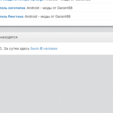
тель логотипов
Android - моды от Garant68
тель Рингтона
Android - моды от Garant68
 находятся
0. За сутки здесь
было
0
человек