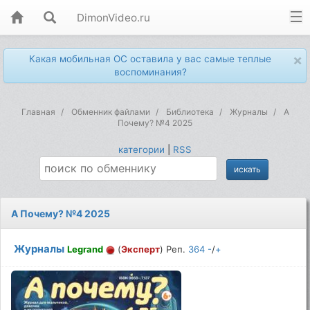
DimonVideo.ru
×
Какая мобильная ОС оставила у вас самые теплые
воспоминания?
Главная
Обменник файлами
Библиотека
Журналы
А
Почему? №4 2025
категории
|
RSS
А Почему? №4 2025
Журналы
Legrand
(
Эксперт
) Реп.
364
-
/
+