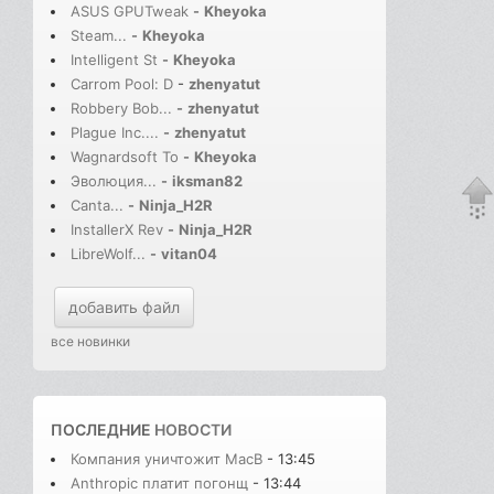
ASUS GPUTweak
-
Kheyoka
Steam...
-
Kheyoka
Intelligent St
-
Kheyoka
Carrom Pool: D
-
zhenyatut
Robbery Bob...
-
zhenyatut
Plague Inc....
-
zhenyatut
Wagnardsoft To
-
Kheyoka
Эволюция...
-
iksman82
Canta...
-
Ninja_H2R
InstallerX Rev
-
Ninja_H2R
LibreWolf...
-
vitan04
добавить файл
все новинки
ПОСЛЕДНИЕ
НОВОСТИ
Компания уничтожит MacB
- 13:45
Anthropic платит погонщ
- 13:44