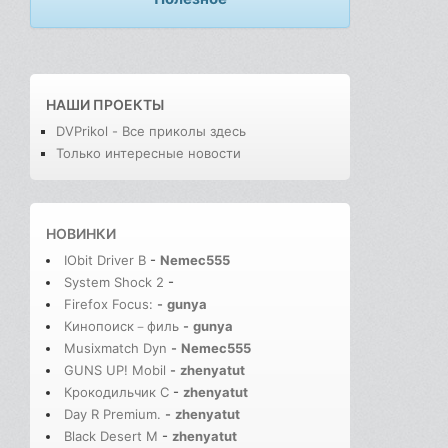
НАШИ ПРОЕКТЫ
DVPrikol - Все приколы здесь
Только интересные новости
НОВИНКИ
IObit Driver B
-
Nemec555
System Shock 2
-
Firefox Focus:
-
gunya
Кинопоиск－филь
-
gunya
Musixmatch Dyn
-
Nemec555
GUNS UP! Mobil
-
zhenyatut
Крокодильчик С
-
zhenyatut
Day R Premium.
-
zhenyatut
Black Desert M
-
zhenyatut