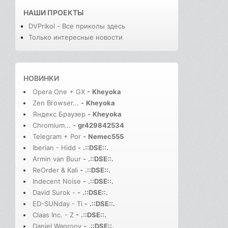
НАШИ ПРОЕКТЫ
DVPrikol - Все приколы здесь
Только интересные новости
НОВИНКИ
Opera One + GX
-
Kheyoka
Zen Browser...
-
Kheyoka
Яндекс Браузер
-
Kheyoka
Chromium...
-
gr429842534
Telegram + Por
-
Nemec555
Iberian - Hidd
-
.::DSE::.
Armin van Buur
-
.::DSE::.
ReOrder & Kali
-
.::DSE::.
Indecent Noise
-
.::DSE::.
David Surok -
-
.::DSE::.
ED-SUNday - Ti
-
.::DSE::.
Claas Inc. - Z
-
.::DSE::.
Daniel Wanrooy
-
.::DSE::.