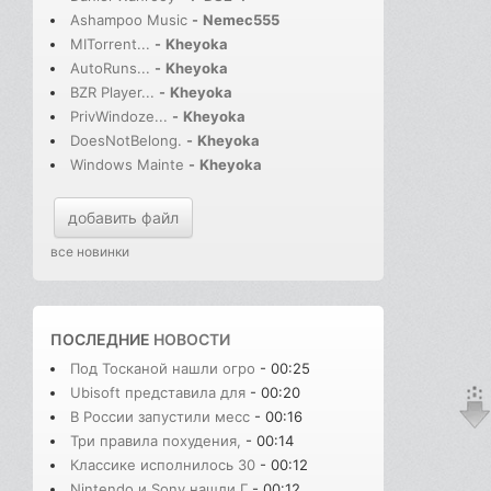
Ashampoo Music
-
Nemec555
MITorrent...
-
Kheyoka
AutoRuns...
-
Kheyoka
BZR Player...
-
Kheyoka
PrivWindoze...
-
Kheyoka
DoesNotBelong.
-
Kheyoka
Windows Mainte
-
Kheyoka
добавить файл
все новинки
ПОСЛЕДНИЕ
НОВОСТИ
Под Тосканой нашли огро
- 00:25
Ubisoft представила для
- 00:20
В России запустили месс
- 00:16
Три правила похудения,
- 00:14
Классике исполнилось 30
- 00:12
Nintendo и Sony нашли Г
- 00:12