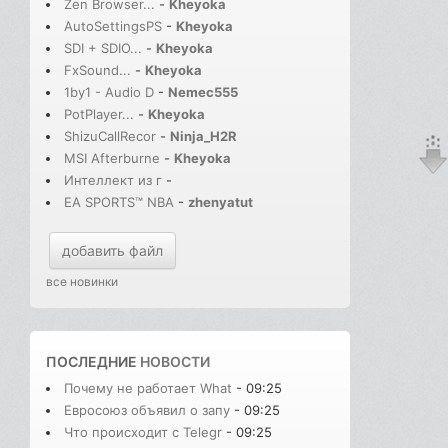
Zen Browser...
-
Kheyoka
AutoSettingsPS
-
Kheyoka
SDI + SDIO...
-
Kheyoka
FxSound...
-
Kheyoka
1by1 - Audio D
-
Nemec555
PotPlayer...
-
Kheyoka
ShizuCallRecor
-
Ninja_H2R
MSI Afterburne
-
Kheyoka
Интеллект из г
-
EA SPORTS™ NBA
-
zhenyatut
добавить файл
все новинки
ПОСЛЕДНИЕ
НОВОСТИ
Почему не работает What
- 09:25
Евросоюз объявил о запу
- 09:25
Что происходит с Telegr
- 09:25