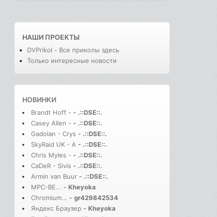
НАШИ ПРОЕКТЫ
DVPrikol - Все приколы здесь
Только интересные новости
НОВИНКИ
Brandt Hoff -
-
.::DSE::.
Casey Allen -
-
.::DSE::.
Gadolan - Crys
-
.::DSE::.
SkyRaid UK - A
-
.::DSE::.
Chris Myles -
-
.::DSE::.
CaDeR - Sivis
-
.::DSE::.
Armin van Buur
-
.::DSE::.
MPC-BE...
-
Kheyoka
Chromium...
-
gr429842534
Яндекс Браузер
-
Kheyoka