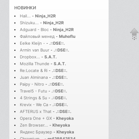
НОВИНКИ
Hail...
-
Ninja_H2R
Shizuku...
-
Ninja_H2R
Adguard - Bloc
-
Ninja_H2R
Файловый менед
-
Muhoflu
Eelke Kleijn -
-
.::DSE::.
Armin van Buur
-
.::DSE::.
Dropbox...
-
S.A.T.
Mozilla Thunde
-
S.A.T.
Re:Locate & Ri
-
.::DSE::.
Juan Alminana
-
.::DSE::.
Paipy - Nitro
-
.::DSE::.
Travel5 - Futu
-
.::DSE::.
4 Strings & Su
-
.::DSE::.
Krevix - We Ca
-
.::DSE::.
AFTERUS x That
-
.::DSE::.
Opera One + GX
-
Kheyoka
Zen Browser...
-
Kheyoka
Яндекс Браузер
-
Kheyoka
Chromium...
-
gr429842534