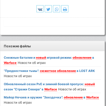
Похожие файлы
Снежные баталии и
новый
игровой режим:
обновление
в
Warface
Новости об играх
“Предвестники тьмы”:
сюжетное
обновление
в LOST ARK
Новости об играх
Обновленный сезон PvE и зимний боевой пропуск:
новый
сезон “Стражи Севера” в
Warface
Новости об играх
Майор Нечаев и оружие “Звездочка”:
обновление
в
Warface
Новости об играх