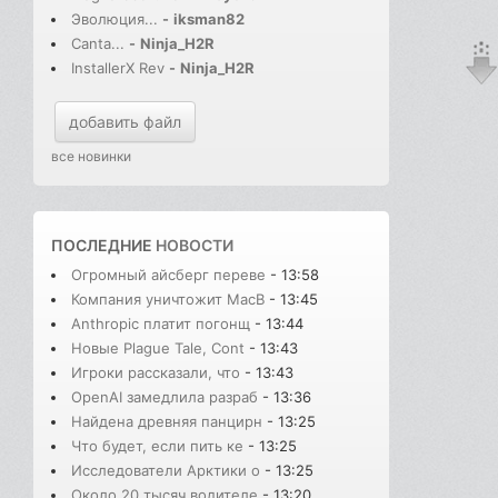
Эволюция...
-
iksman82
Canta...
-
Ninja_H2R
InstallerX Rev
-
Ninja_H2R
добавить файл
все новинки
ПОСЛЕДНИЕ
НОВОСТИ
Огромный айсберг переве
- 13:58
Компания уничтожит MacB
- 13:45
Anthropic платит погонщ
- 13:44
Новые Plague Tale, Cont
- 13:43
Игроки рассказали, что
- 13:43
OpenAI замедлила разраб
- 13:36
Найдена древняя панцирн
- 13:25
Что будет, если пить ке
- 13:25
Исследователи Арктики о
- 13:25
Около 20 тысяч водителе
- 13:20