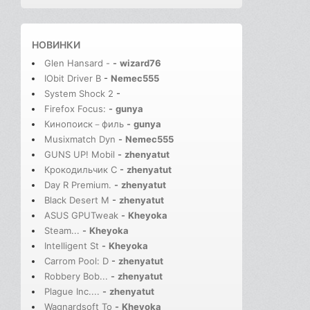
НОВИНКИ
Glen Hansard -
-
wizard76
IObit Driver B
-
Nemec555
System Shock 2
-
Firefox Focus:
-
gunya
Кинопоиск－филь
-
gunya
Musixmatch Dyn
-
Nemec555
GUNS UP! Mobil
-
zhenyatut
Крокодильчик С
-
zhenyatut
Day R Premium.
-
zhenyatut
Black Desert M
-
zhenyatut
ASUS GPUTweak
-
Kheyoka
Steam...
-
Kheyoka
Intelligent St
-
Kheyoka
Carrom Pool: D
-
zhenyatut
Robbery Bob...
-
zhenyatut
Plague Inc....
-
zhenyatut
Wagnardsoft To
-
Kheyoka