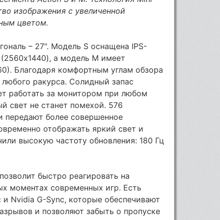
тво изображения с увеличенной
ным цветом.
наль – 27". Модель S оснащена IPS-
(2560х1440), а модель М имеет
60). Благодаря комфортным углам обзора
с любого ракурса. Солидный запас
ет работать за монитором при любом
й свет не станет помехой. 576
и передают более совершенное
овременно отображать яркий свет и
чили высокую частоту обновления: 180 Гц
позволит быстро реагировать на
х моментах современных игр. Есть
и Nvidia G-Sync, которые обеспечивают
азрывов и позволяют забыть о пропуске