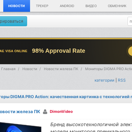
НОВОСТИ
ТРЕКЕР
ANDROID
ВИДЕО
ОБМЕННИК
рироваться
Главная
Новости
Новости железа ПК
Мониторы DIGMA PRO Actio
категории
|
RSS
оры DIGMA PRO Action: качественная картинка с технологией 
овости железа ПК
DimonVideo
Бренд высокотехнологичной элек
модели мониторов премиального се