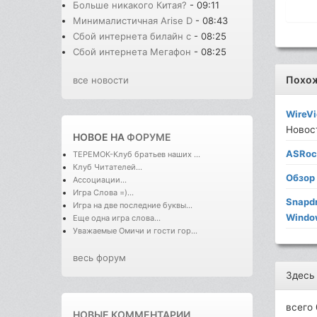
Больше никакого Китая?
- 09:11
Минималистичная Arise D
- 08:43
Сбой интернета билайн с
- 08:25
Сбой интернета Мегафон
- 08:25
Похо
все новости
WireV
Новос
НОВОЕ НА
ФОРУМЕ
ASRoc
ТЕРЕМОК-Клуб братьев наших ...
Клуб Читателей...
Обзор
Ассоциации...
Игра Слова =)...
Snapdr
Игра на две последние буквы...
Windo
Еще одна игра слова...
Уважаемые Омичи и гости гор...
весь форум
Здесь
всего 
НОВЫЕ КОММЕНТАРИИ