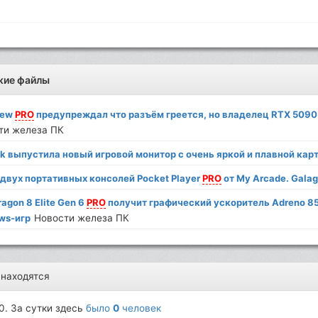
жие файлы
iew
PRO
предупреждал что разъём греется, но владелец RTX 5090 
ти железа ПК
k выпустила новый игровой монитор с очень яркой и плавной кар
 двух портативных консолей Pocket Player
PRO
от My Arcade. Galag
agon 8 Elite Gen 6
PRO
получит графический ускоритель Adreno 8
ws-игр
Новости железа ПК
 находятся
0. За сутки здесь
было
0
человек