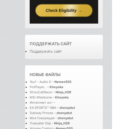
ПОДДЕРЖАТЬ САЙТ
Поддержать сайт
НОВЫЕ ФАЙЛЫ
1by1 - Audio D
-
Nemec555
PotPlayer...
-
Kheyoka
ShizuCallRecor
-
Ninja_H2R
MSI Afterburne
-
Kheyoka
Интеллект из г
-
EA SPORTS™ NBA
-
zhenyatut
Subway Princes
-
zhenyatut
Моя Говорящая
-
zhenyatut
Truecaller Опр
-
Ninja_H2R
Volume Control
-
Nemec555