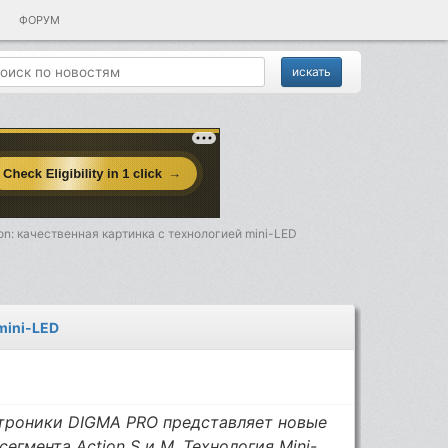
ФОРУМ
n: качественная картинка с технологией mini-LED
mini-LED
троники DIGMA PRO представляет новые
гмента Action S и М. Технология Mini-