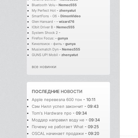
Bluetooth Volu
-
Nemec555
My Perfect Hot
-
zhenyatut
SmartFons - Об
-
DimonVideo
Glen Hansard -
-
wizard76
IObit Driver B
-
Nemec555
System Shock 2
-
Firefox Focus:
-
gunya
Кинопоиск－филь
-
gunya
Musixmatch Dyn
-
Nemec555
GUNS UP! Mobil
-
zhenyatut
все новинки
ПОСЛЕДНИЕ
НОВОСТИ
Apple перевезла 600 тон
- 10:11
Сэм Нилл успел закончит
- 09:43
Tom's Hardware про
- 09:34
Моддер направил воду не
- 09:34
Почему не работает What
- 09:25
OSCAL начинает продажи
- 09:20