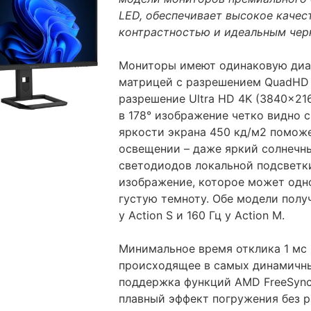
LED, обеспечивает высокое качес
контрастностью и идеальным чер
Мониторы имеют одинаковую диаго
матрицей с разрешением QuadHD 
разрешение Ultra HD 4K (3840x21
в 178° изображение четко видно 
яркости экрана 450 кд/м2 помож
освещении – даже яркий солнечны
светодиодов локальной подсветк
изображение, которое может одн
густую темноту. Обе модели полу
у Action S и 160 Гц у Action M.
Минимальное время отклика 1 мс 
происходящее в самых динамичны
поддержка функций AMD FreeSync 
плавный эффект погружения без р