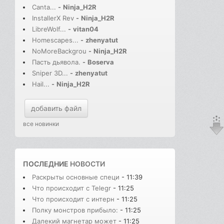
Canta...
-
Ninja_H2R
InstallerX Rev
-
Ninja_H2R
LibreWolf...
-
vitan04
Homescapes...
-
zhenyatut
NoMoreBackgrou
-
Ninja_H2R
Пасть дьявола.
-
Boserva
Sniper 3D...
-
zhenyatut
Hail...
-
Ninja_H2R
добавить файл
все новинки
ПОСЛЕДНИЕ
НОВОСТИ
Раскрыты основные специ
- 11:39
Что происходит с Telegr
- 11:25
Что происходит с интерн
- 11:25
Полку монстров прибыло:
- 11:25
Далекий магнетар может
- 11:25