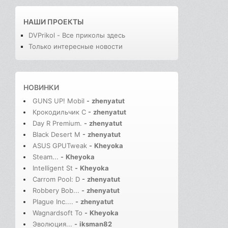
НАШИ ПРОЕКТЫ
DVPrikol - Все приколы здесь
Только интересные новости
НОВИНКИ
GUNS UP! Mobil
-
zhenyatut
Крокодильчик С
-
zhenyatut
Day R Premium.
-
zhenyatut
Black Desert M
-
zhenyatut
ASUS GPUTweak
-
Kheyoka
Steam...
-
Kheyoka
Intelligent St
-
Kheyoka
Carrom Pool: D
-
zhenyatut
Robbery Bob...
-
zhenyatut
Plague Inc....
-
zhenyatut
Wagnardsoft To
-
Kheyoka
Эволюция...
-
iksman82