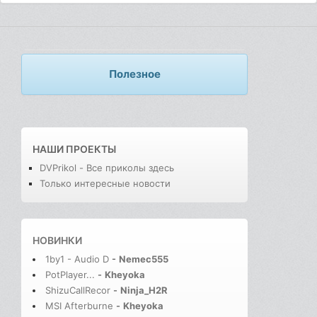
Полезное
НАШИ ПРОЕКТЫ
DVPrikol - Все приколы здесь
Только интересные новости
НОВИНКИ
1by1 - Audio D
-
Nemec555
PotPlayer...
-
Kheyoka
ShizuCallRecor
-
Ninja_H2R
MSI Afterburne
-
Kheyoka