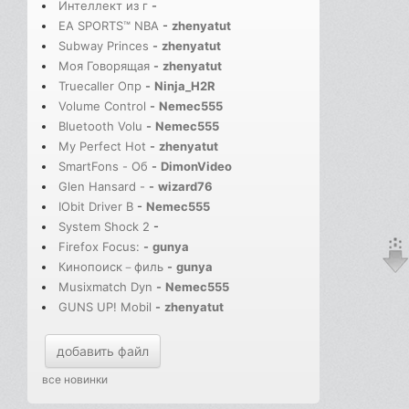
Интеллект из г
-
EA SPORTS™ NBA
-
zhenyatut
Subway Princes
-
zhenyatut
Моя Говорящая
-
zhenyatut
Truecaller Опр
-
Ninja_H2R
Volume Control
-
Nemec555
Bluetooth Volu
-
Nemec555
My Perfect Hot
-
zhenyatut
SmartFons - Об
-
DimonVideo
Glen Hansard -
-
wizard76
IObit Driver B
-
Nemec555
System Shock 2
-
Firefox Focus:
-
gunya
Кинопоиск－филь
-
gunya
Musixmatch Dyn
-
Nemec555
GUNS UP! Mobil
-
zhenyatut
добавить файл
все новинки