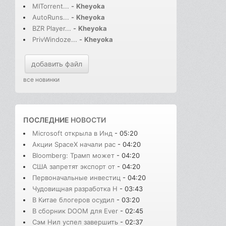
MITorrent...
-
Kheyoka
AutoRuns...
-
Kheyoka
BZR Player...
-
Kheyoka
PrivWindoze...
-
Kheyoka
добавить файл
все новинки
ПОСЛЕДНИЕ
НОВОСТИ
Microsoft открыла в Инд
- 05:20
Акции SpaceX начали рас
- 04:20
Bloomberg: Трамп может
- 04:20
США запретят экспорт от
- 04:20
Первоначальные инвестиц
- 04:20
Чудовищная разработка H
- 03:43
В Китае блогеров осудил
- 03:20
В сборник DOOM для Ever
- 02:45
Сэм Нил успел завершить
- 02:37