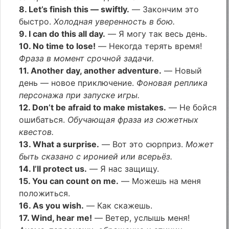
8. Let’s finish this — swiftly.
— Закончим это
быстро.
Холодная уверенность в бою.
9. I can do this all day.
— Я могу так весь день.
10. No time to lose!
— Некогда терять время!
Фраза в момент срочной задачи.
11. Another day, another adventure.
— Новый
день — новое приключение.
Фоновая реплика
персонажа при запуске игры.
12. Don’t be afraid to make mistakes.
— Не бойся
ошибаться.
Обучающая фраза из сюжетных
квестов.
13. What a surprise.
— Вот это сюрприз.
Может
быть сказано с иронией или всерьёз.
14. I’ll protect us.
— Я нас защищу.
15. You can count on me.
— Можешь на меня
положиться.
16. As you wish.
— Как скажешь.
17. Wind, hear me!
— Ветер, услышь меня!