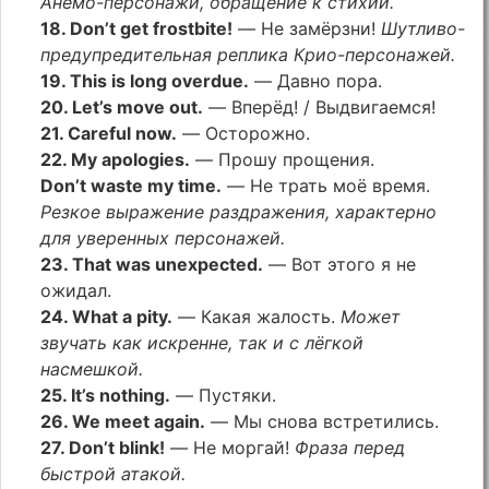
Анемо-персонажи, обращение к стихии.
18. Don’t get frostbite!
— Не замёрзни!
Шутливо-
предупредительная реплика Крио-персонажей.
19. This is long overdue.
— Давно пора.
20. Let’s move out.
— Вперёд! / Выдвигаемся!
21. Careful now.
— Осторожно.
22. My apologies.
— Прошу прощения.
Don’t waste my time.
— Не трать моё время.
Резкое выражение раздражения, характерно
для уверенных персонажей.
23. That was unexpected.
— Вот этого я не
ожидал.
24. What a pity.
— Какая жалость.
Может
звучать как искренне, так и с лёгкой
насмешкой.
25. It’s nothing.
— Пустяки.
26. We meet again.
— Мы снова встретились.
27. Don’t blink!
— Не моргай!
Фраза перед
быстрой атакой.