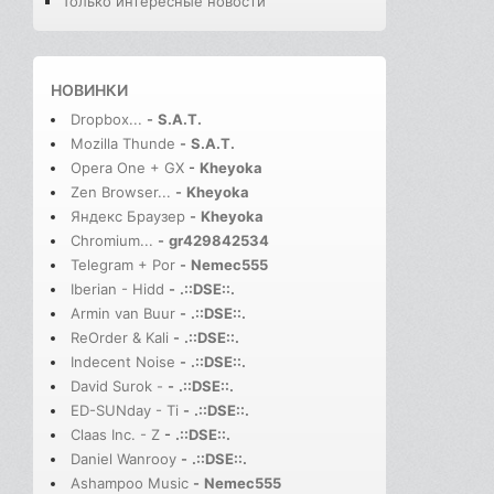
Только интересные новости
НОВИНКИ
Dropbox...
-
S.A.T.
Mozilla Thunde
-
S.A.T.
Opera One + GX
-
Kheyoka
Zen Browser...
-
Kheyoka
Яндекс Браузер
-
Kheyoka
Chromium...
-
gr429842534
Telegram + Por
-
Nemec555
Iberian - Hidd
-
.::DSE::.
Armin van Buur
-
.::DSE::.
ReOrder & Kali
-
.::DSE::.
Indecent Noise
-
.::DSE::.
David Surok -
-
.::DSE::.
ED-SUNday - Ti
-
.::DSE::.
Claas Inc. - Z
-
.::DSE::.
Daniel Wanrooy
-
.::DSE::.
Ashampoo Music
-
Nemec555