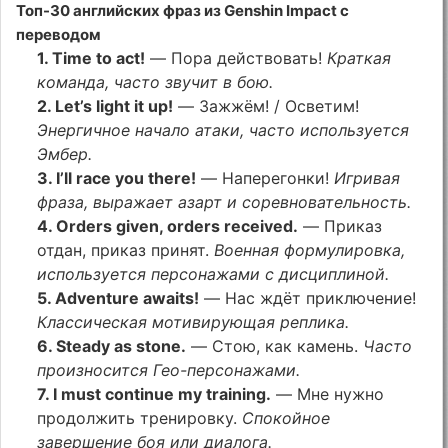
Топ-30 английских фраз из Genshin Impact с
переводом
1. Time to act!
— Пора действовать!
Краткая
команда, часто звучит в бою.
2. Let’s light it up!
— Зажжём! / Осветим!
Энергичное начало атаки, часто используется
Эмбер.
3. I’ll race you there!
— Наперегонки!
Игривая
фраза, выражает азарт и соревновательность.
4. Orders given, orders received.
— Приказ
отдан, приказ принят.
Военная формулировка,
используется персонажами с дисциплиной.
5. Adventure awaits!
— Нас ждёт приключение!
Классическая мотивирующая реплика.
6. Steady as stone.
— Стою, как камень.
Часто
произносится Гео-персонажами.
7. I must continue my training.
— Мне нужно
продолжить тренировку.
Спокойное
завершение боя или диалога.