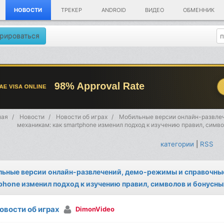
НОВОСТИ
ТРЕКЕР
ANDROID
ВИДЕО
ОБМЕННИК
рироваться
ная
Новости
Новости об играх
Мобильные версии онлайн-развле
механикам: как smartphone изменил подход к изучению правил, симв
категории
|
RSS
ьные версии онлайн-развлечений, демо-режимы и справочные
phone изменил подход к изучению правил, символов и бонусн
овости об играх
DimonVideo