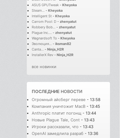
ASUS GPUTweak
-
Kheyoka
Steam...
-
Kheyoka
Intelligent St
-
Kheyoka
Carrom Pool: D
-
zhenyatut
Robbery Bob...
-
zhenyatut
Plague Inc....
-
zhenyatut
Wagnardsoft To
-
Kheyoka
Эволюция...
-
iksman82
Canta...
-
Ninja_H2R
InstallerX Rev
-
Ninja_H2R
все новинки
ПОСЛЕДНИЕ
НОВОСТИ
Огромный айсберг переве
- 13:58
Компания уничтожит MacB
- 13:45
Anthropic платит погонщ
- 13:44
Новые Plague Tale, Cont
- 13:43
Игроки рассказали, что
- 13:43
OpenAI замедлила разраб
- 13:36