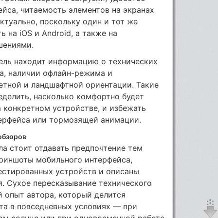
ейса, читаемость элементов на экранах
ктуально, поскольку один и тот же
 на iOS и Android, а также на
шениями.
тель находит информацию о технических
а, наличии офлайн-режима и
етной и ландшафтной ориентации. Такие
еделить, насколько комфортно будет
 конкретном устройстве, и избежать
терфейса или тормозящей анимации.
 обзоров
а стоит отдавать предпочтение тем
криншоты мобильного интерфейса,
естированных устройств и описаны
я. Сухое пересказывание технического
й опыт автора, который делится
та в повседневных условиях — при
ом солнце или при одновременной работе