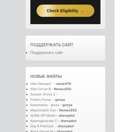
ПОДДЕРЖАТЬ САЙТ
Поддержать сайт
НОВЫЕ ФАЙЛЫ
Glen Hansard -
-
wizard76
IObit Driver B
-
Nemec555
System Shock 2
-
Firefox Focus:
-
gunya
Кинопоиск－филь
-
gunya
Musixmatch Dyn
-
Nemec555
GUNS UP! Mobil
-
zhenyatut
Крокодильчик С
-
zhenyatut
Day R Premium.
-
zhenyatut
Black Desert M
-
zhenyatut